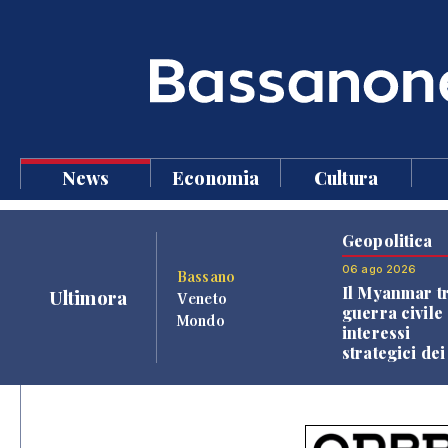
News
Economia
Cultura
Geopolitica
06 ago 2026
Bassano
Il Myanmar tr
Ultimora
Veneto
guerra civile 
Mondo
interessi
strategici dei
Paesi vicini