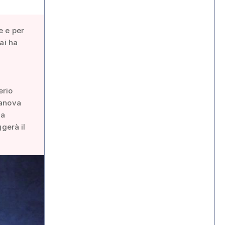
e e per
ai ha
erio
Canova
ha
gerà il