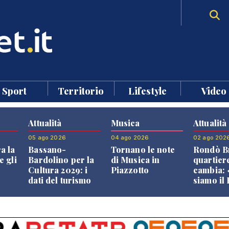
Sport
Territorio
Lifestyle
Video
Attualità
Musica
Attualità
05 ago 2026
04 ago 2026
02 ago 202
a la
Bassano-
Tornano le note
Rondò Br
e gli
Bardolino per la
di Musica in
quartier
Cultura 2029: i
Piazzotto
cambia:
dati del turismo
siamo il
aprono il
Bassano,
confronto veneto
vive ben