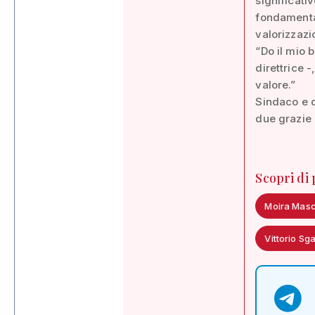
significati
fondamental
valorizzaz
“Do il mio 
direttrice 
valore.”
Sindaco e di
due grazie
Scopri di
Moira Masc
Vittorio Sga