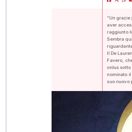
“Un grazie p
aver acceso
raggiunto li
Sembra quas
riguardante
Il De Lauren
Favero, che
onlus sotto
nominato il
suo nuovo 