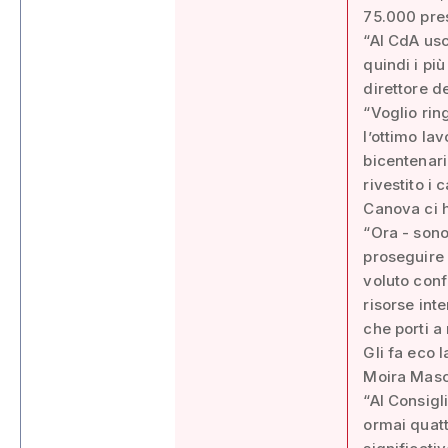
75.000 pre
“Al CdA us
quindi i pi
direttore d
“Voglio rin
l’ottimo lav
bicentenari
rivestito i 
Canova ci h
“Ora - sono
proseguire 
voluto conf
risorse int
che porti a 
Gli fa eco 
Moira Masc
“Al Consigl
ormai quatt