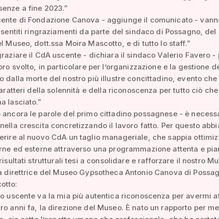
senze a fine 2023.”
cente di Fondazione Canova - aggiunge il comunicato - vann
ù sentiti ringraziamenti da parte del sindaco di Possagno, del
el Museo, dott.ssa Moira Mascotto, e di tutto lo staff.”
graziare il CdA uscente - dichiara il sindaco Valerio Favero -
oro svolto, in particolare per l’organizzazione e la gestione d
o dalla morte del nostro più illustre concittadino, evento che
caratteri della solennità e della riconoscenza per tutto ciò che
a lasciato.”
 ancora le parole del primo cittadino possagnese - è necess
nella crescita concretizzando il lavoro fatto. Per questo abb
erire al nuovo CdA un taglio manageriale, che sappia ottimiz
erne ed esterne attraverso una programmazione attenta e pia
risultati strutturali tesi a consolidare e rafforzare il nostro M
la direttrice del Museo Gypsotheca Antonio Canova di Possa
otto:
io uscente va la mia più autentica riconoscenza per avermi af
ro anni fa, la direzione del Museo. È nato un rapporto per m