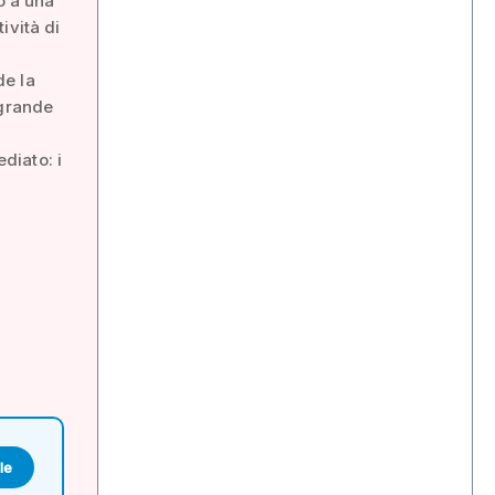
o a una
ività di
de la
 grande
ediato: i
le