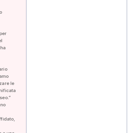
o
 per
el
 ha
ario
iamo
zare le
nificata
useo.”
gno
fidato,
e