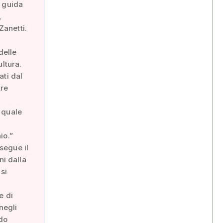
a guida
,
Zanetti.
delle
ltura.
ati dal
tre
 quale
io.”
osegue il
ni dalla
si
e di
negli
ndo