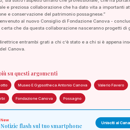
vo, sia sotto l’aspetto umano che professionale, che ha portat
e e preziosa collaborazione che ha dato vita a importanti att
ione e conservazione del patrimonio possagnese.”
benvenuto al nuovo Consiglio di Fondazione Canova - conclu
-, certa che da questa collaborazione nasceranno progetti di
rettrice entrambi grati a chi c’è stato e a chi si è appena ins
 del Canova.
 più su questi argomenti
otto
Museo E Gypsotheca Antonio Canova
Valerio Favero
rbi
Fondazione Canova
Possagno
New
Unisciti al Cana
Notizie flash sul tuo smartphone