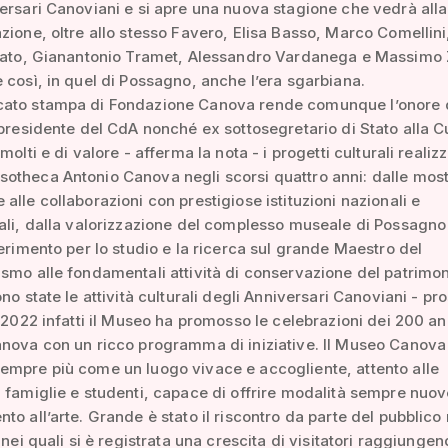
ersari Canoviani e si apre una nuova stagione che vedrà all
zione, oltre allo stesso Favero, Elisa Basso, Marco Comellini
inato, Gianantonio Tramet, Alessandro Vardanega e Massimo 
 così, in quel di Possagno, anche l’era sgarbiana.
ato stampa di Fondazione Canova rende comunque l’onore 
 presidente del CdA nonché ex sottosegretario di Stato alla Cu
molti e di valore - afferma la nota - i progetti culturali realizz
otheca Antonio Canova negli scorsi quattro anni: dalle mos
alle collaborazioni con prestigiose istituzioni nazionali e
ali, dalla valorizzazione del complesso museale di Possagno
ferimento per lo studio e la ricerca sul grande Maestro del
smo alle fondamentali attività di conservazione del patrimon
no state le attività culturali degli Anniversari Canoviani - pr
l 2022 infatti il Museo ha promosso le celebrazioni dei 200 an
nova con un ricco programma di iniziative. Il Museo Canova 
empre più come un luogo vivace e accogliente, attento alle
 famiglie e studenti, capace di offrire modalità sempre nuov
to all’arte. Grande è stato il riscontro da parte del pubblico 
 nei quali si è registrata una crescita di visitatori raggiunge