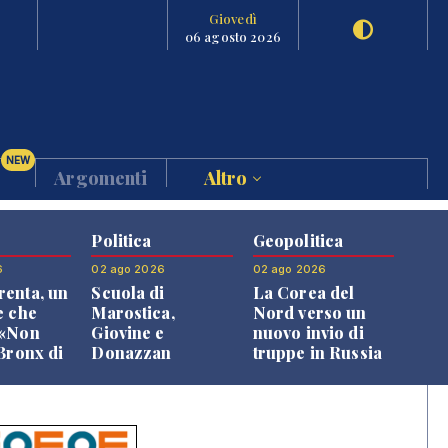
Giovedì
06 agosto 2026
NEW
Argomenti
Altro
Politica
Geopolitica
6
02 ago 2026
02 ago 2026
enta, un
Scuola di
La Corea del
e che
Marostica,
Nord verso un
 «Non
Giovine e
nuovo invio di
 Bronx di
Donazzan
truppe in Russia
 qui si
replicano alle
e»
opposizioni