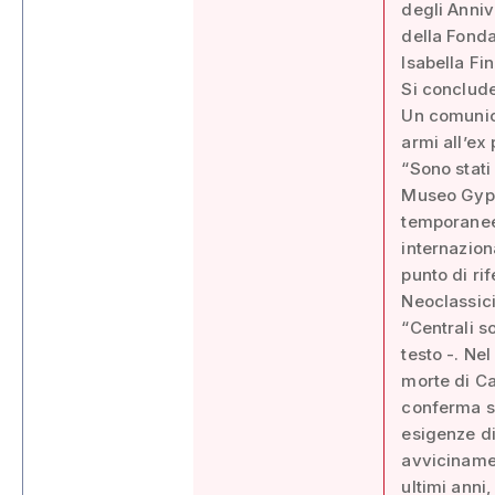
degli Anniv
della Fonda
Isabella F
Si conclude
Un comunic
armi all’ex
“Sono stati 
Museo Gyps
temporanee 
internazion
punto di ri
Neoclassici
“Centrali so
testo -. Ne
morte di Ca
conferma s
esigenze di
avvicinamen
ultimi anni,