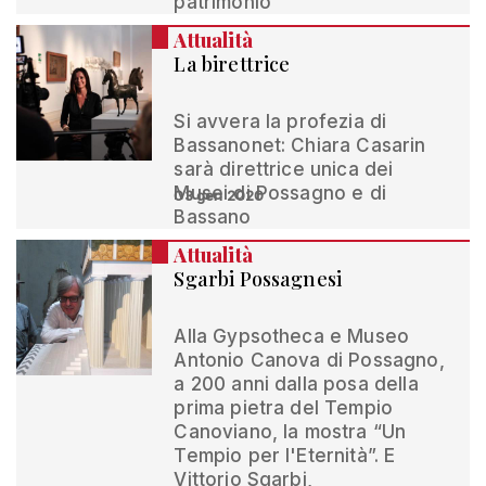
patrimonio”
Attualità
La birettrice
Si avvera la profezia di
Bassanonet: Chiara Casarin
sarà direttrice unica dei
Musei di Possagno e di
03 gen 2020
Bassano
Attualità
Sgarbi Possagnesi
Alla Gypsotheca e Museo
Antonio Canova di Possagno,
a 200 anni dalla posa della
prima pietra del Tempio
Canoviano, la mostra “Un
Tempio per l'Eternità”. E
Vittorio Sgarbi,