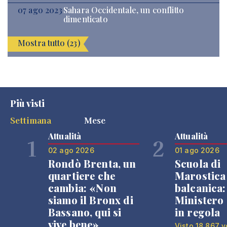
07 ago 2023
Sahara Occidentale, un conflitto
dimenticato
Mostra tutto (23)
Più visti
Settimana
Mese
Attualità
Attualità
1
2
02 ago 2026
01 ago 2026
Rondò Brenta, un
Scuola di
quartiere che
Marostica 
cambia: «Non
balcanica: 
siamo il Bronx di
Ministero 
Bassano, qui si
in regola
vive bene»
Visto 18.867 v