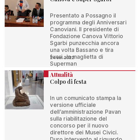
Presentato a Possagno il
programma degli Anniversari
Canoviani. Il presidente di
Fondazione Canova Vittorio
Sgarbi punzecchia ancora
una volta Bassano e tira
fuori...la maglietta di
24 set 2022
Superman
Attualità
Colpo di festa
In un comunicato stampa la
versione ufficiale
dell’amministrazione Pavan
sulla riabilitazione del
concorso per il nuovo
direttore dei Musei Civici.
Duro intervento al riguardo,