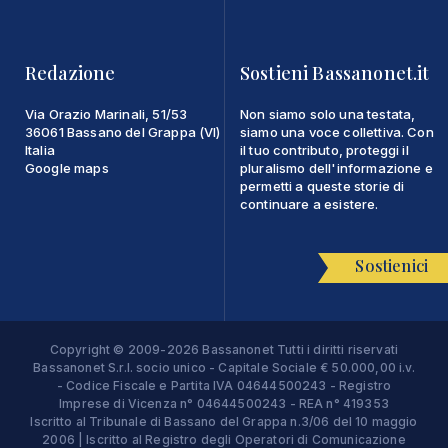
Redazione
Sostieni Bassanonet.it
Via Orazio Marinali, 51/53
Non siamo solo una testata,
36061 Bassano del Grappa (VI)
siamo una voce collettiva. Con
Italia
il tuo contributo, proteggi il
Google maps
pluralismo dell'informazione e
permetti a queste storie di
continuare a esistere.
Sostienici
Copyright © 2009-2026 Bassanonet Tutti i diritti riservati
Bassanonet S.r.l. socio unico - Capitale Sociale € 50.000,00 i.v.
- Codice Fiscale e Partita IVA 04644500243 - Registro
Imprese di Vicenza n° 04644500243 - REA n° 419353
Iscritto al Tribunale di Bassano del Grappa n.3/06 del 10 maggio
2006 | Iscritto al Registro degli Operatori di Comunicazione