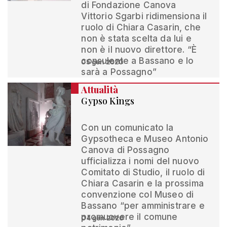
di Fondazione Canova
Vittorio Sgarbi ridimensiona il
ruolo di Chiara Casarin, che
non è stata scelta da lui e
non è il nuovo direttore. “È
consulente a Bassano e lo
05 gen 2020
sarà a Possagno”
Attualità
Gypso Kings
Con un comunicato la
Gypsotheca e Museo Antonio
Canova di Possagno
ufficializza i nomi del nuovo
Comitato di Studio, il ruolo di
Chiara Casarin e la prossima
convenzione col Museo di
Bassano “per amministrare e
promuovere il comune
04 gen 2020