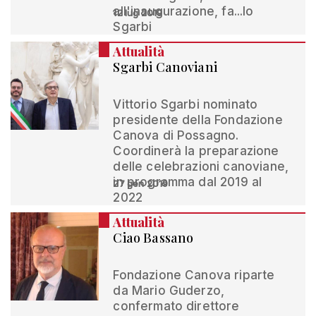
all'inaugurazione, fa...lo
12 lug 2019
Sgarbi
Attualità
Sgarbi Canoviani
Vittorio Sgarbi nominato
presidente della Fondazione
Canova di Possagno.
Coordinerà la preparazione
delle celebrazioni canoviane,
in programma dal 2019 al
27 gen 2019
2022
Attualità
Ciao Bassano
Fondazione Canova riparte
da Mario Guderzo,
confermato direttore