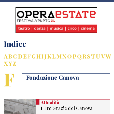
Indice
A
B
C
D
E
F
G
H
I
J
K
L
M
N
O
P
Q
R
S
T
U
V
W
X
Y
Z
F
Fondazione Canova
Attualità
I Tre Grazie del Canova