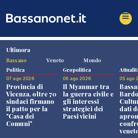
Ultimora
Bassano
Veneto
Mondo
Politica
Geopolitica
Attualit
07 ago 2026
06 ago 2026
05 ago 
Provincia di
Il Myanmar tra
Bassa
Vicenza, oltre 70
la guerra civile e
Bardo
sindaci firmano
gli interessi
Cultur
il patto per la
strategici dei
dati d
"Casa dei
Paesi vicini
apron
Comuni"
confr
venet