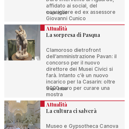
affidato ai social, del
consigliere ed ex assessore
11 apr 2020
Giovanni Cunico
Attualità
La sorpresa di Pasqua
Clamoroso dietrofront
dell’amministrazione Pavan: il
concorso per il nuovo
direttore dei Musei Civici si
farà. Intanto c’è un nuovo
incarico per la Casarin: oltre
9000 euro per curare una
11 apr 2020
mostra
Attualità
La cultura ci salverà
Museo e Gypsotheca Canova