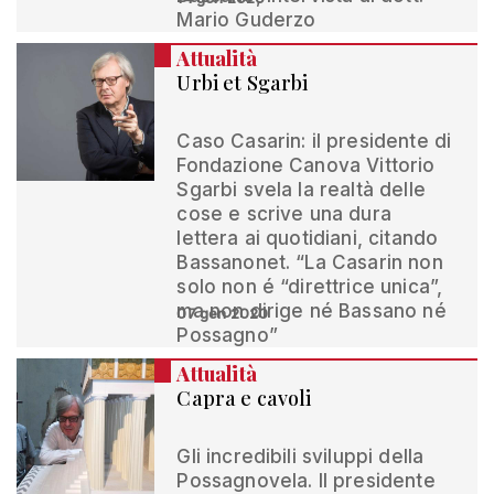
Mario Guderzo
Attualità
Urbi et Sgarbi
Caso Casarin: il presidente di
Fondazione Canova Vittorio
Sgarbi svela la realtà delle
cose e scrive una dura
lettera ai quotidiani, citando
Bassanonet. “La Casarin non
solo non é “direttrice unica”,
ma non dirige né Bassano né
07 gen 2020
Possagno”
Attualità
Capra e cavoli
Gli incredibili sviluppi della
Possagnovela. Il presidente