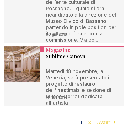
dell’ente culturale di
Possagno. Il quale si era
ricandidato alla direzione del
Museo Civico di Bassano,
partendo in pole position per
il colloquio finale con la
30 giu 2016
commissione. Ma poi..
Magazine
Sublime Canova
Martedì 18 novembre, a
Venezia, sarà presentato il
progetto di restauro
dell'inestimabile sezione di
Museo Correr dedicata
17 nov 2014
all'artista
1
2
Avanti