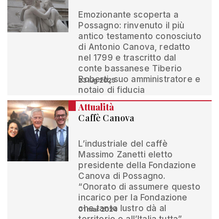
Emozionante scoperta a
Possagno: rinvenuto il più
antico testamento conosciuto
di Antonio Canova, redatto
nel 1799 e trascritto dal
conte bassanese Tiberio
Roberti, suo amministratore e
23 lug 2025
notaio di fiducia
Attualità
Caffè Canova
L’industriale del caffè
Massimo Zanetti eletto
presidente della Fondazione
Canova di Possagno.
“Onorato di assumere questo
incarico per la Fondazione
che tanto lustro dà al
01 mar 2024