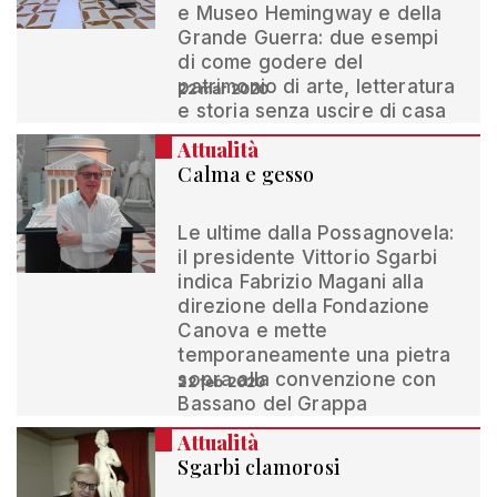
e Museo Hemingway e della
Grande Guerra: due esempi
di come godere del
patrimonio di arte, letteratura
22 mar 2020
e storia senza uscire di casa
Attualità
Calma e gesso
Le ultime dalla Possagnovela:
il presidente Vittorio Sgarbi
indica Fabrizio Magani alla
direzione della Fondazione
Canova e mette
temporaneamente una pietra
sopra alla convenzione con
22 feb 2020
Bassano del Grappa
Attualità
Sgarbi clamorosi