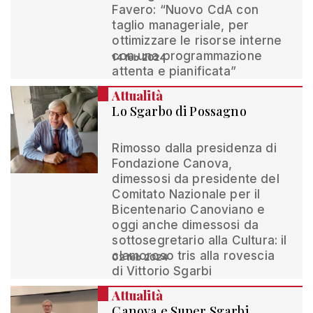
Favero: “Nuovo CdA con
taglio manageriale, per
ottimizzare le risorse interne
con una programmazione
14 feb 2024
attenta e pianificata”
Attualità
Lo Sgarbo di Possagno
Rimosso dalla presidenza di
Fondazione Canova,
dimessosi da presidente del
Comitato Nazionale per il
Bicentenario Canoviano e
oggi anche dimessosi da
sottosegretario alla Cultura: il
clamoroso tris alla rovescia
02 feb 2024
di Vittorio Sgarbi
Attualità
Canova e Super Sgarbi