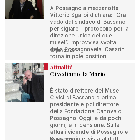
A Possagno a mezzanotte
Vittorio Sgarbi dichiara: “Ora
vado dal sindaco di Bassano
per siglare il protocollo per la
direzione unica dei due
musei”. Improvvisa svolta
della Possagnovela. Casarin
15 gen 2020
torna in pole position
Attualità
Ci vediamo da Mario
È stato direttore dei Musei
Civici di Bassano e prima
presidente e poi direttore
della Fondazione Canova di
Possagno. Oggi, e da pochi
giorni, è in pensione. Sulle
attuali vicende di Possagno e
Bassano, intervista al dott.
14 gen 2020