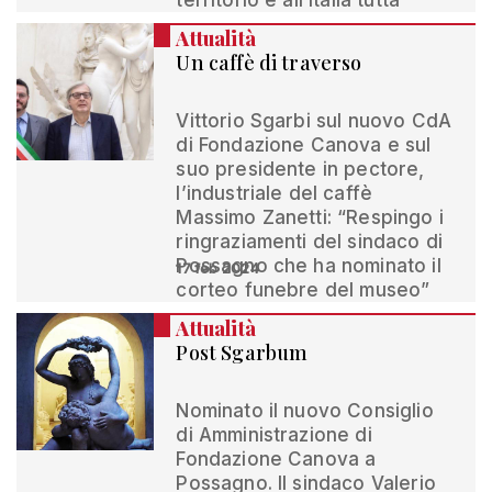
territorio e all’Italia tutta”
Attualità
Un caffè di traverso
Vittorio Sgarbi sul nuovo CdA
di Fondazione Canova e sul
suo presidente in pectore,
l’industriale del caffè
Massimo Zanetti: “Respingo i
ringraziamenti del sindaco di
Possagno che ha nominato il
17 feb 2024
corteo funebre del museo”
Attualità
Post Sgarbum
Nominato il nuovo Consiglio
di Amministrazione di
Fondazione Canova a
Possagno. Il sindaco Valerio