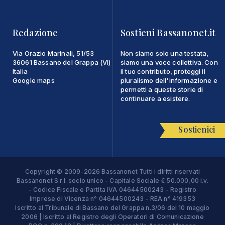
Redazione
Sostieni Bassanonet.it
Via Orazio Marinali, 51/53
Non siamo solo una testata,
36061 Bassano del Grappa (VI)
siamo una voce collettiva. Con
Italia
il tuo contributo, proteggi il
Google maps
pluralismo dell'informazione e
permetti a queste storie di
continuare a esistere.
Sostienici
Copyright © 2009-2026 Bassanonet Tutti i diritti riservati
Bassanonet S.r.l. socio unico - Capitale Sociale € 50.000,00 i.v.
- Codice Fiscale e Partita IVA 04644500243 - Registro
Imprese di Vicenza n° 04644500243 - REA n° 419353
Iscritto al Tribunale di Bassano del Grappa n.3/06 del 10 maggio
2006 | Iscritto al Registro degli Operatori di Comunicazione