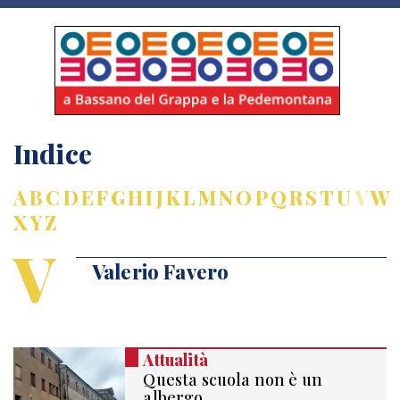
Indice
A
B
C
D
E
F
G
H
I
J
K
L
M
N
O
P
Q
R
S
T
U
V
W
X
Y
Z
V
Valerio Favero
Attualità
Questa scuola non è un
albergo