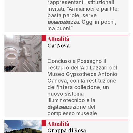
rappresentanti istituzionali
invitati. “Armiamoci e partite:
basta parole, serve
concretezza. Oggi in pochi,
16 mar 2025
ma buoni”
Attualità
Ca’ Nova
Concluso a Possagno il
restauro dell’Ala Lazzari del
Museo Gypsotheca Antonio
Canova, con la restituzione
dell’intera collezione, un
nuovo sistema
illuminotecnico e la
digitalizzazione del
01 dic 2024
complesso museale
Attualità
Grappa di Rosa