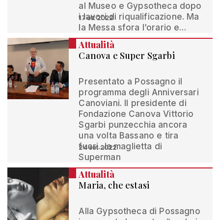
al Museo e Gypsotheca dopo
i lavori di riqualificazione. Ma
17 ott 2022
la Messa sfora l’orario e…
Attualità
Canova e Super Sgarbi
Presentato a Possagno il
programma degli Anniversari
Canoviani. Il presidente di
Fondazione Canova Vittorio
Sgarbi punzecchia ancora
una volta Bassano e tira
fuori...la maglietta di
24 set 2022
Superman
Attualità
Maria, che estasi
Alla Gypsotheca di Possagno