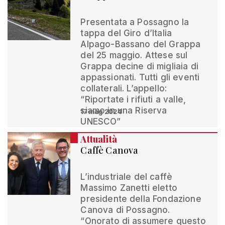
Presentata a Possagno la
tappa del Giro d’Italia
Alpago-Bassano del Grappa
del 25 maggio. Attese sul
Grappa decine di migliaia di
appassionati. Tutti gli eventi
collaterali. L’appello:
“Riportate i rifiuti a valle,
siamo in una Riserva
17 mag 2024
UNESCO”
Attualità
Caffè Canova
L’industriale del caffè
Massimo Zanetti eletto
presidente della Fondazione
Canova di Possagno.
“Onorato di assumere questo