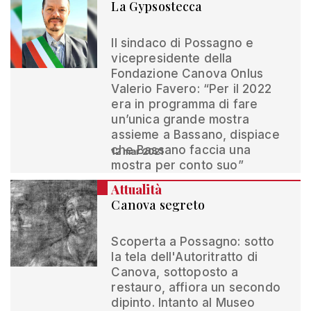
La Gypsostecca
Il sindaco di Possagno e
vicepresidente della
Fondazione Canova Onlus
Valerio Favero: “Per il 2022
era in programma di fare
un’unica grande mostra
assieme a Bassano, dispiace
che Bassano faccia una
12 mar 2021
mostra per conto suo”
Attualità
Canova segreto
Scoperta a Possagno: sotto
la tela dell'Autoritratto di
Canova, sottoposto a
restauro, affiora un secondo
dipinto. Intanto al Museo