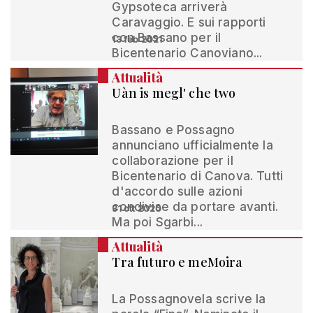
Gypsoteca arriverà
Caravaggio. E sui rapporti
con Bassano per il
13 feb 2021
Bicentenario Canoviano...
Attualità
Uàn is megl' che two
Bassano e Possagno
annunciano ufficialmente la
collaborazione per il
Bicentenario di Canova. Tutti
d'accordo sulle azioni
condivise da portare avanti.
31 ott 2020
Ma poi Sgarbi...
Attualità
Tra futuro e meMoira
La Possagnovela scrive la