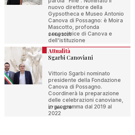
parola “Fine”. Nominato il
nuovo direttore della
Gypsotheca e Museo Antonio
Canova di Possagno: è Moira
Mascotto, profonda
conoscitrice di Canova e
24 lug 2020
dell'istituzione
Attualità
Sgarbi Canoviani
Vittorio Sgarbi nominato
presidente della Fondazione
Canova di Possagno.
Coordinerà la preparazione
delle celebrazioni canoviane,
in programma dal 2019 al
27 gen 2019
2022