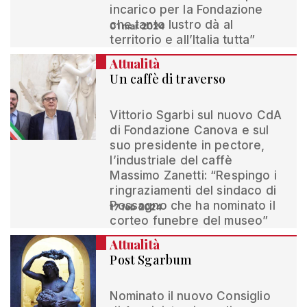
incarico per la Fondazione
che tanto lustro dà al
01 mar 2024
territorio e all’Italia tutta”
Attualità
Un caffè di traverso
Vittorio Sgarbi sul nuovo CdA
di Fondazione Canova e sul
suo presidente in pectore,
l’industriale del caffè
Massimo Zanetti: “Respingo i
ringraziamenti del sindaco di
Possagno che ha nominato il
17 feb 2024
corteo funebre del museo”
Attualità
Post Sgarbum
Nominato il nuovo Consiglio