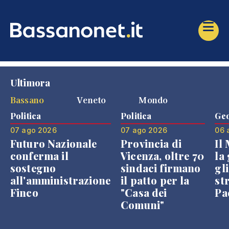
Ultimora
Bassano
Veneto
Mondo
Politica
Politica
Geo
07 ago 2026
07 ago 2026
06 
Futuro Nazionale
Provincia di
Il
conferma il
Vicenza, oltre 70
la 
sostegno
sindaci firmano
gli
all'amministrazione
il patto per la
st
Finco
"Casa dei
Pae
Comuni"