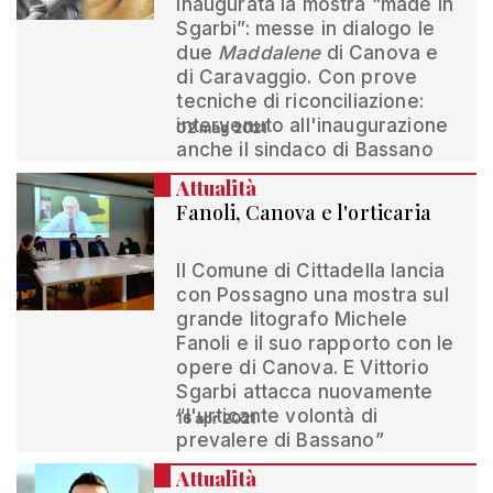
inaugurata la mostra “made in
Sgarbi”: messe in dialogo le
due
Maddalene
di Canova e
di Caravaggio. Con prove
tecniche di riconciliazione:
intervenuto all'inaugurazione
02 mag 2021
anche il sindaco di Bassano
Attualità
Fanoli, Canova e l'orticaria
Il Comune di Cittadella lancia
con Possagno una mostra sul
grande litografo Michele
Fanoli e il suo rapporto con le
opere di Canova. E Vittorio
Sgarbi attacca nuovamente
“l'urticante volontà di
16 apr 2021
prevalere di Bassano”
Attualità