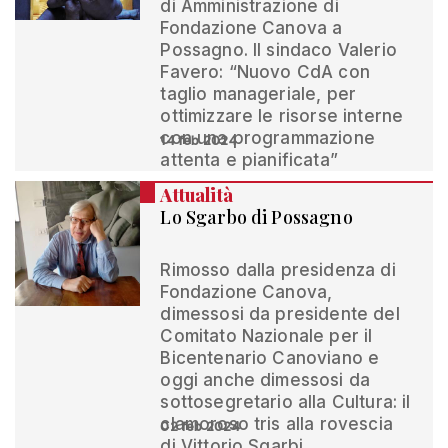
di Amministrazione di
Fondazione Canova a
Possagno. Il sindaco Valerio
Favero: “Nuovo CdA con
taglio manageriale, per
ottimizzare le risorse interne
con una programmazione
14 feb 2024
attenta e pianificata”
Attualità
Lo Sgarbo di Possagno
Rimosso dalla presidenza di
Fondazione Canova,
dimessosi da presidente del
Comitato Nazionale per il
Bicentenario Canoviano e
oggi anche dimessosi da
sottosegretario alla Cultura: il
clamoroso tris alla rovescia
02 feb 2024
di Vittorio Sgarbi