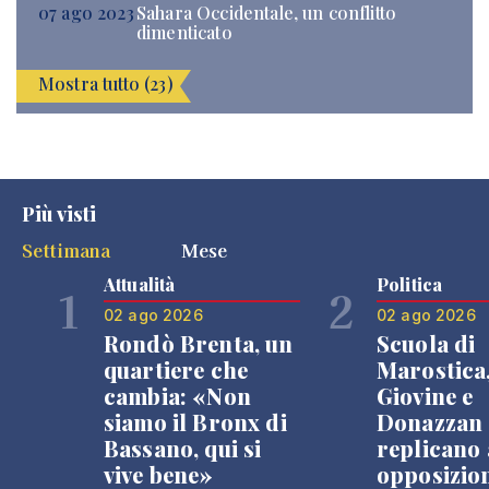
07 ago 2023
Sahara Occidentale, un conflitto
dimenticato
Mostra tutto (23)
Più visti
Settimana
Mese
Attualità
Politica
1
2
02 ago 2026
02 ago 2026
Rondò Brenta, un
Scuola di
quartiere che
Marostica
cambia: «Non
Giovine e
siamo il Bronx di
Donazzan
Bassano, qui si
replicano 
vive bene»
opposizio