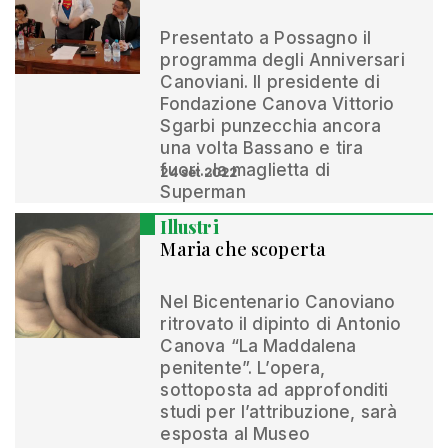
Presentato a Possagno il
programma degli Anniversari
Canoviani. Il presidente di
Fondazione Canova Vittorio
Sgarbi punzecchia ancora
una volta Bassano e tira
fuori...la maglietta di
24 set 2022
Superman
Illustri
Maria che scoperta
Nel Bicentenario Canoviano
ritrovato il dipinto di Antonio
Canova “La Maddalena
penitente”. L’opera,
sottoposta ad approfonditi
studi per l’attribuzione, sarà
esposta al Museo