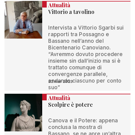
Attualità
Vittorio a tavolino
Intervista a Vittorio Sgarbi sui
rapporti tra Possagno e
Bassano nell’anno del
Bicentenario Canoviano.
“Avremmo dovuto procedere
insieme sin dall’inizio ma si è
trattato comunque di
convergenze parallele,
andando ciascuno per conto
22 mar 2023
suo”
Attualità
Scolpire è potere
Canova e il Potere: appena
conclusa la mostra di
Bassano, se ne apre un’altra