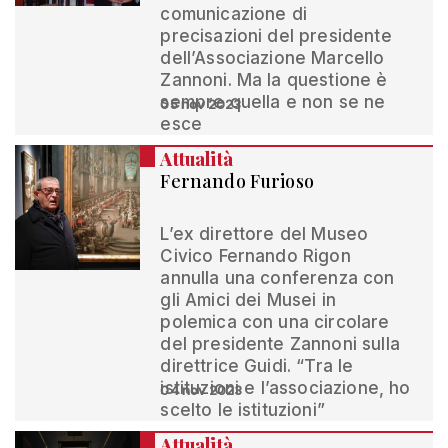
comunicazione di
precisazioni del presidente
dell’Associazione Marcello
Zannoni. Ma la questione è
sempre quella e non se ne
05 nov 2023
esce
Attualità
Fernando Furioso
L’ex direttore del Museo
Civico Fernando Rigon
annulla una conferenza con
gli Amici dei Musei in
polemica con una circolare
del presidente Zannoni sulla
direttrice Guidi. “Tra le
istituzioni e l’associazione, ho
04 nov 2023
scelto le istituzioni”
Attualità