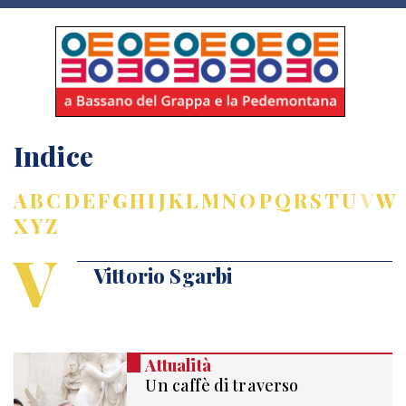
Indice
A
B
C
D
E
F
G
H
I
J
K
L
M
N
O
P
Q
R
S
T
U
V
W
X
Y
Z
V
Vittorio Sgarbi
Attualità
Un caffè di traverso