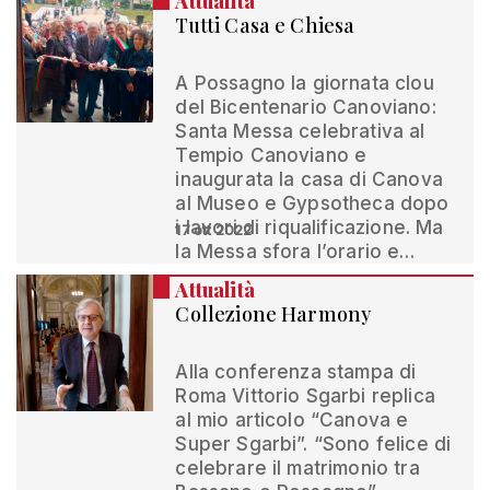
Attualità
Tutti Casa e Chiesa
A Possagno la giornata clou
del Bicentenario Canoviano:
Santa Messa celebrativa al
Tempio Canoviano e
inaugurata la casa di Canova
al Museo e Gypsotheca dopo
i lavori di riqualificazione. Ma
17 ott 2022
la Messa sfora l’orario e…
Attualità
Collezione Harmony
Alla conferenza stampa di
Roma Vittorio Sgarbi replica
al mio articolo “Canova e
Super Sgarbi”. “Sono felice di
celebrare il matrimonio tra