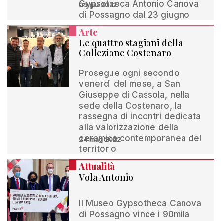
Gypsotheca Antonio Canova
03 giu 2022
di Possagno dal 23 giugno
Arte
Le quattro stagioni della
Collezione Costenaro
Prosegue ogni secondo
venerdì del mese, a San
Giuseppe di Cassola, nella
sede della Costenaro, la
rassegna di incontri dedicata
alla valorizzazione della
ceramica contemporanea del
24 mag 2022
territorio
Attualità
Vola Antonio
Il Museo Gypsotheca Canova
di Possagno vince i 90mila