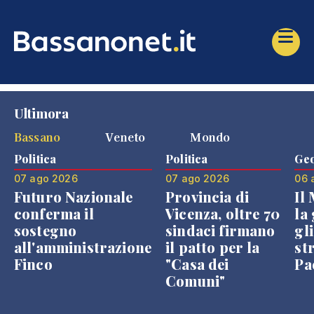
Ultimora
Bassano
Veneto
Mondo
Politica
Politica
Geo
07 ago 2026
07 ago 2026
06 
Futuro Nazionale
Provincia di
Il
conferma il
Vicenza, oltre 70
la 
sostegno
sindaci firmano
gli
all'amministrazione
il patto per la
st
Finco
"Casa dei
Pae
Comuni"