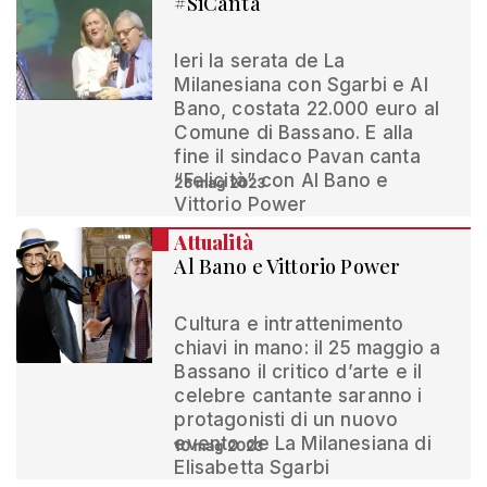
#SiCanta
Ieri la serata de La
Milanesiana con Sgarbi e Al
Bano, costata 22.000 euro al
Comune di Bassano. E alla
fine il sindaco Pavan canta
“Felicità” con Al Bano e
26 mag 2023
Vittorio Power
Attualità
Al Bano e Vittorio Power
Cultura e intrattenimento
chiavi in mano: il 25 maggio a
Bassano il critico d’arte e il
celebre cantante saranno i
protagonisti di un nuovo
evento de La Milanesiana di
10 mag 2023
Elisabetta Sgarbi