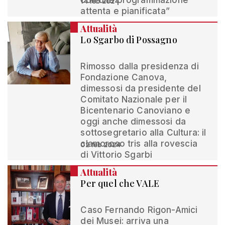
con una programmazione
14 feb 2024
attenta e pianificata”
Attualità
Lo Sgarbo di Possagno
Rimosso dalla presidenza di
Fondazione Canova,
dimessosi da presidente del
Comitato Nazionale per il
Bicentenario Canoviano e
oggi anche dimessosi da
sottosegretario alla Cultura: il
clamoroso tris alla rovescia
02 feb 2024
di Vittorio Sgarbi
Attualità
Per quel che VALE
Caso Fernando Rigon-Amici
dei Musei: arriva una