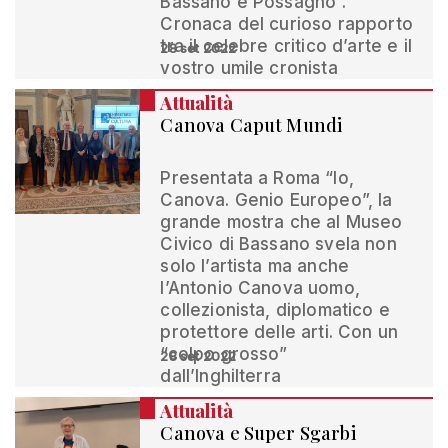
Bassano e Possagno”.
Cronaca del curioso rapporto
tra il celebre critico d’arte e il
28 set 2022
vostro umile cronista
Attualità
Canova Caput Mundi
Presentata a Roma “Io,
Canova. Genio Europeo”, la
grande mostra che al Museo
Civico di Bassano svela non
solo l’artista ma anche
l’Antonio Canova uomo,
collezionista, diplomatico e
protettore delle arti. Con un
“colpo grosso”
28 set 2022
dall’Inghilterra
Attualità
Canova e Super Sgarbi