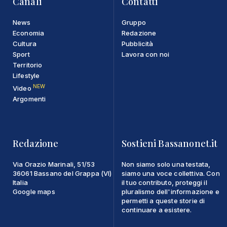
Canali
Contatti
News
Gruppo
Economia
Redazione
Cultura
Pubblicità
Sport
Lavora con noi
Territorio
Lifestyle
NEW
Video
Argomenti
Redazione
Sostieni Bassanonet.it
Via Orazio Marinali, 51/53
Non siamo solo una testata,
36061 Bassano del Grappa (VI)
siamo una voce collettiva. Con
Italia
il tuo contributo, proteggi il
Google maps
pluralismo dell'informazione e
permetti a queste storie di
continuare a esistere.