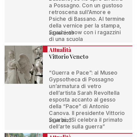
a Possagno. Con un gustoso
retroscena sull’Amore e
Psiche di Bassano. Al termine
della vernice per la stampa,
Sgarbi-show con i ragazzini
22 mar 2023
di una scuola
Attualità
Vittorio Veneto
“Guerra e Pace”: al Museo
Gypsotheca di Possagno
un’armatura di vetro
dell’artista Sarah Revoltella
esposta accanto al gesso
della “Pace” di Antonio
Canova. Il presidente Vittorio
Sgarbi: “Si celebra il primato
25 ott 2022
dell’arte sulla guerra”