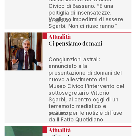
Civico di Bassano. “È una
poltiglia di insensatezze.
Vogliono impedirmi di essere
27 ott 2023
Sgarbi. Non ci riusciranno”
Attualità
Ci pensiamo domani
Congiunzioni astrali:
annunciato alla
presentazione di domani del
nuovo allestimento del
Museo Civico l’intervento del
sottosegretario Vittorio
Sgarbi, al centro oggi di un
terremoto mediatico e
politico per le notizie diffuse
25 ott 2023
da Il Fatto Quotidiano
Attualità