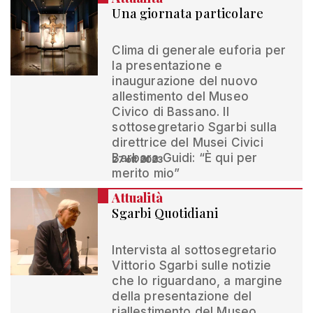
Una giornata particolare
Clima di generale euforia per
la presentazione e
inaugurazione del nuovo
allestimento del Museo
Civico di Bassano. Il
sottosegretario Sgarbi sulla
direttrice del Musei Civici
Barbara Guidi: “È qui per
27 ott 2023
merito mio”
Attualità
Sgarbi Quotidiani
Intervista al sottosegretario
Vittorio Sgarbi sulle notizie
che lo riguardano, a margine
della presentazione del
riallestimento del Museo