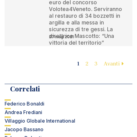
euro del concorso
Volotea4Veneto. Serviranno
al restauro di 34 bozzetti in
argilla e alla messa in
sicurezza di tre gessi. La
direttrice Mascotto: “Una
27 mag 2021
vittoria del territorio”
1
2
3
Avanti
Correlati
Federico Bonaldi
Andrea Frediani
Villaggio Globale International
Jacopo Bassano