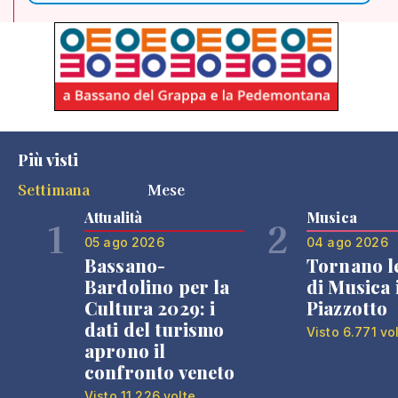
Più visti
Settimana
Mese
Attualità
Musica
1
2
05 ago 2026
04 ago 2026
Bassano-
Tornano l
Bardolino per la
di Musica 
Cultura 2029: i
Piazzotto
dati del turismo
Visto 6.771 vo
aprono il
confronto veneto
Visto 11.226 volte