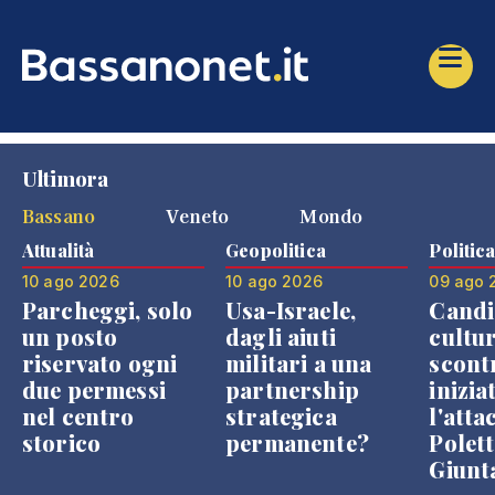
Ultimora
Bassano
Veneto
Mondo
Attualità
Geopolitica
Politic
10 ago 2026
10 ago 2026
09 ago 
Parcheggi, solo
Usa-Israele,
Candi
un posto
dagli aiuti
cultur
riservato ogni
militari a una
scont
due permessi
partnership
inizia
nel centro
strategica
l'atta
storico
permanente?
Polett
Giunt