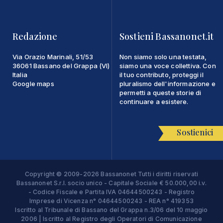
Redazione
Sostieni Bassanonet.it
Via Orazio Marinali, 51/53
Non siamo solo una testata,
36061 Bassano del Grappa (VI)
siamo una voce collettiva. Con
Italia
il tuo contributo, proteggi il
Google maps
pluralismo dell'informazione e
permetti a queste storie di
continuare a esistere.
Sostienici
Copyright © 2009-2026 Bassanonet Tutti i diritti riservati
Bassanonet S.r.l. socio unico - Capitale Sociale € 50.000,00 i.v.
- Codice Fiscale e Partita IVA 04644500243 - Registro
Imprese di Vicenza n° 04644500243 - REA n° 419353
Iscritto al Tribunale di Bassano del Grappa n.3/06 del 10 maggio
2006 | Iscritto al Registro degli Operatori di Comunicazione