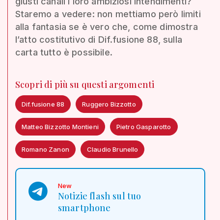
giusti canali i loro ambiziosi intendimenti?
Staremo a vedere: non mettiamo però limiti
alla fantasia se è vero che, come dimostra
l’atto costitutivo di Dif.fusione 88, sulla
carta tutto è possibile.
Scopri di più su questi argomenti
Dif.fusione 88
Ruggero Bizzotto
Matteo Bizzotto Montieni
Pietro Gasparotto
Romano Zanon
Claudio Brunello
New
Notizie flash sul tuo
smartphone