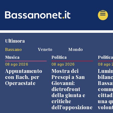
Ultimora
Bassano
Veneto
Mondo
Musica
Politica
Politic
08 ago 2026
08 ago 2026
08 ago 
Appuntamento
Mostra dei
Lumin
con Bach, per
Presepi a San
bilanc
Operaestate
Giovanni:
Bassa
dietrofront
comme
della giunta e
cittad
critiche
una q
dell'opposizione
volon