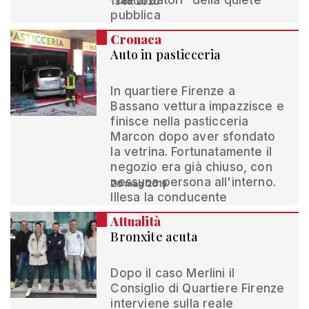
“disturbatori” della quiete
13 ott 2020
pubblica
Cronaca
Auto in pasticceria
In quartiere Firenze a
Bassano vettura impazzisce e
finisce nella pasticceria
Marcon dopo aver sfondato
la vetrina. Fortunatamente il
negozio era già chiuso, con
nessuna persona all'interno.
20 mag 2019
Illesa la conducente
Attualità
Bronxite acuta
Dopo il caso Merlini il
Consiglio di Quartiere Firenze
interviene sulla reale