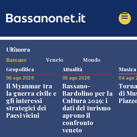
Ultimora
Bassano
Veneto
Mondo
Geopolitica
Attualità
Musica
06 ago 2026
05 ago 2026
04 ago 
Il Myanmar tra
Bassano-
Torna
la guerra civile e
Bardolino per la
di Mus
gli interessi
Cultura 2029: i
Piazz
strategici dei
dati del turismo
Paesi vicini
aprono il
confronto
veneto