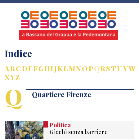
Indice
A
B
C
D
E
F
G
H
I
J
K
L
M
N
O
P
Q
R
S
T
U
V
W
X
Y
Z
Q
Quartiere Firenze
Politica
Giochi senza barriere