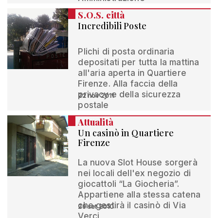
S.O.S. città
Incredibili Poste
Plichi di posta ordinaria
depositati per tutta la mattina
all'aria aperta in Quartiere
Firenze. Alla faccia della
privacy e della sicurezza
22 nov 2011
postale
Attualità
Un casinò in Quartiere
Firenze
La nuova Slot House sorgerà
nei locali dell'ex negozio di
giocattoli “La Giocheria”.
Appartiene alla stessa catena
che gestirà il casinò di Via
29 set 2010
Verci