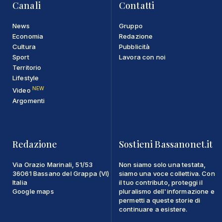
Canali
Contatti
News
Gruppo
Economia
Redazione
Cultura
Pubblicità
Sport
Lavora con noi
Territorio
Lifestyle
NEW
Video
Argomenti
Redazione
Sostieni Bassanonet.it
Via Orazio Marinali, 51/53
Non siamo solo una testata,
36061 Bassano del Grappa (VI)
siamo una voce collettiva. Con
Italia
il tuo contributo, proteggi il
Google maps
pluralismo dell'informazione e
permetti a queste storie di
continuare a esistere.