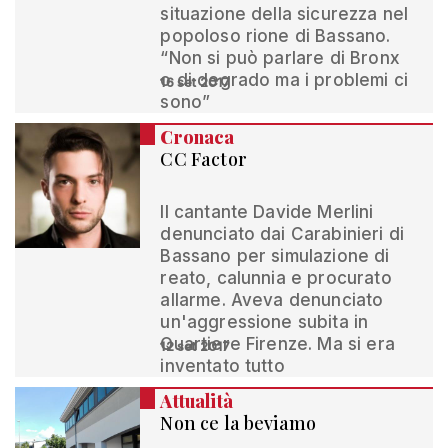
situazione della sicurezza nel
popoloso rione di Bassano.
“Non si può parlare di Bronx
o di degrado ma i problemi ci
16 set 2017
sono”
Cronaca
CC Factor
Il cantante Davide Merlini
denunciato dai Carabinieri di
Bassano per simulazione di
reato, calunnia e procurato
allarme. Aveva denunciato
un'aggressione subita in
Quartiere Firenze. Ma si era
12 set 2017
inventato tutto
Attualità
Non ce la beviamo