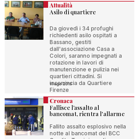
Attualità
Asilo di quartiere
Da giovedì i 34 profughi
richiedenti asilo ospitati a
Bassano, gestiti
dall'associazione Casa a
Colori, saranno impegnati a
rotazione in lavori di
manutenzione e pulizia nei
quartieri cittadini. Si
incomincia da Quartiere
11 ago 2015
Firenze
Cronaca
Fallisce l’assalto al
bancomat, rientra l'allarme
Fallito assalto esplosivo nella
notte al bancomat del BCC