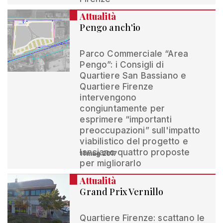
Attualità
Pengo anch'io
Parco Commerciale “Area
Pengo”: i Consigli di
Quartiere San Bassiano e
Quartiere Firenze
intervengono
congiuntamente per
esprimere “importanti
preoccupazioni” sull'impatto
viabilistico del progetto e
lanciano quattro proposte
11 mag 2017
per migliorarlo
Attualità
Grand Prix Vernillo
Quartiere Firenze: scattano le