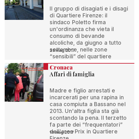
Il gruppo di disagiati e i disagi
di Quartiere Firenze: il
sindaco Poletto firma
un'ordinanza che vieta il
consumo di bevande
alcoliche, da giugno a tutto
settembre, nelle zone
25 mag 2017
“sensibili” del quartiere
Cronaca
Affari di famiglia
Madre e figlio arrestati e
incarcerati per una rapina in
casa compiuta a Bassano nel
2013. Un'altra figlia sta già
scontando la pena. Il terzetto
fa parte dei “frequentatori”
dell'area Prix in Quartiere
16 mag 2017
Firenze