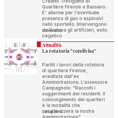
Credito Trevigiano di
Quartiere Firenze a Bassano.
E' allarme per l'eventuale
presenza di gas o esplosivi
nello sportello. Intervengono
da Padova gli artificieri, esito
02 feb 2015
negativo
Attualità
La rotatoria “condivisa”
Partiti i lavori della rotatoria
di quartiere Firenze,
ereditata dall'ex
Amministrazione. L'assessore
Campagnolo: "Raccolti i
suggerimenti dei residenti. Il
coinvolgimento dei quartieri
è la modalità che
caratterizzerà la nostra
08 lug 2014
Amministrazione"