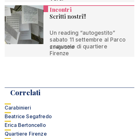
Incontri
Scritti nostri!!
Un reading “autogestito”
sabato 11 settembre al Parco
comunale di quartiere
27 ago 2010
Firenze
Correlati
Carabinieri
Beatrice Segafredo
Erica Bertoncello
Quartiere Firenze