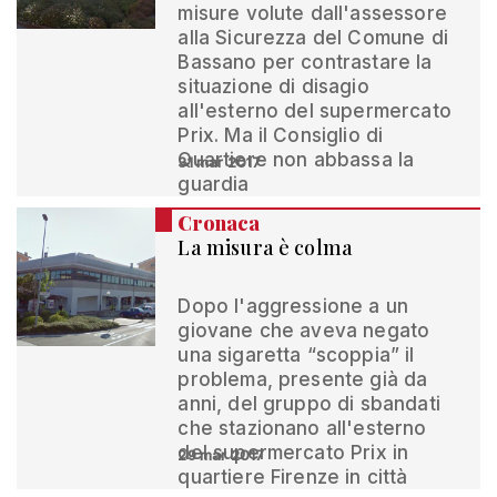
misure volute dall'assessore
alla Sicurezza del Comune di
Bassano per contrastare la
situazione di disagio
all'esterno del supermercato
Prix. Ma il Consiglio di
Quartiere non abbassa la
31 mar 2017
guardia
Cronaca
La misura è colma
Dopo l'aggressione a un
giovane che aveva negato
una sigaretta “scoppia” il
problema, presente già da
anni, del gruppo di sbandati
che stazionano all'esterno
del supermercato Prix in
29 mar 2017
quartiere Firenze in città