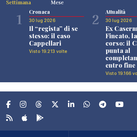
Settimana
Mese
Cronaca
Attualità
1
2
30 lug 2026
30 lug 2026
Il “regista” di se
Ex Caser
stesso: il caso
Fincato, la
Cappellari
corso: il
punta al
Visto 19.213 volte
completa
entro fine
Visto 19.166 v