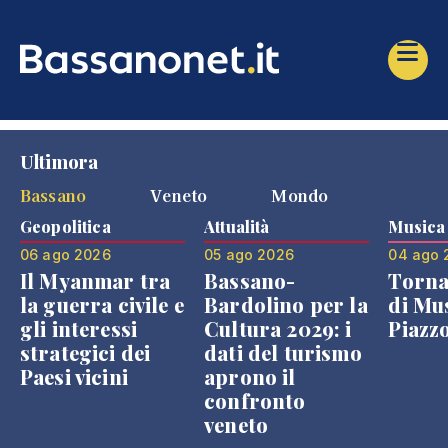
Ultimora
Bassano
Veneto
Mondo
Geopolitica
Attualità
Musica
06 ago 2026
05 ago 2026
04 ago 
Il Myanmar tra
Bassano-
Torna
la guerra civile e
Bardolino per la
di Mus
gli interessi
Cultura 2029: i
Piazz
strategici dei
dati del turismo
Paesi vicini
aprono il
confronto
veneto