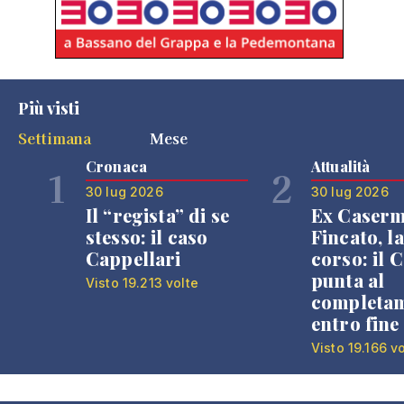
Più visti
Settimana
Mese
Cronaca
Attualità
1
2
30 lug 2026
30 lug 2026
Il “regista” di se
Ex Caser
stesso: il caso
Fincato, la
Cappellari
corso: il
punta al
Visto 19.213 volte
completa
entro fine
Visto 19.166 v