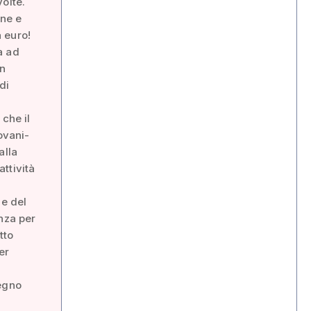
olte.
one e
a euro!
a ad
in
di
 che il
ovani-
alla
ttività
ne del
nza per
tto
er
segno