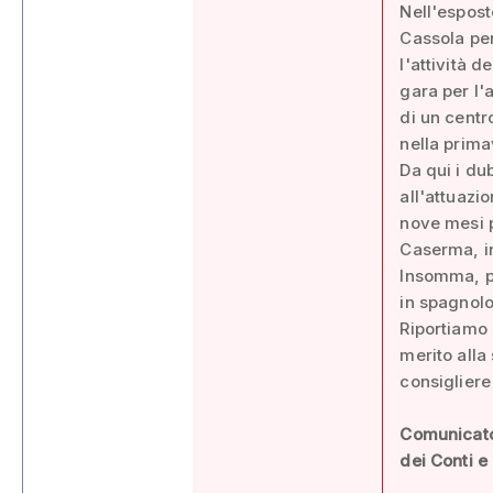
Nell'espost
Cassola per
l'attività d
gara per l'
di un centro
nella prima
Da qui i du
all'attuazi
nove mesi p
Caserma, in
Insomma, pe
in spagnolo 
Riportiamo 
merito alla
consigliere
Comunicato 
dei Conti e