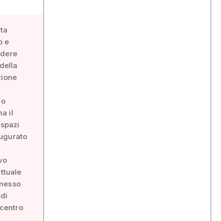
-ta
o e
odere
 della
zione
lo
a il
 spazi
augurato
vo
ttuale
smesso
 di
 centro