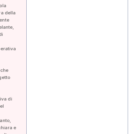
ola
ra della
rente
elante,
di
perativa
 che
getto
iva di
el
tanto,
chiara e