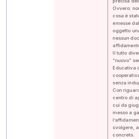
precisa del
Ovvero: non
cosa è stato
emesse dall
oggetto una
nessun doc
affidamento
Il tutto di
“nuovo” ser
Educativa d
cooperativa
senza indug
Con riguard
centro di a
cui da giug
messo a gar
l’affidament
svolgere, a
concreto.