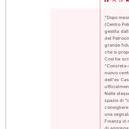
“Dopo mesi 
(Centro Pol
gestita dal
del Patroci
grande fidu
che si prop
Così ha scr
“Concreta-m
nuovo centr
dell'ex Cas
ufficialmen
Nelle stess
spazio di “
consigliere
una segnala
Finanza in 
di aggregaz