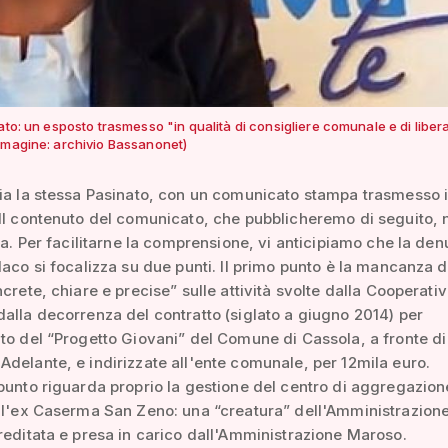
ato: un esposto trasmesso "in qualità di consigliere comunale e di liber
mmagine: archivio Bassanonet)
ia la stessa Pasinato, con un comunicato stampa trasmesso 
Il contenuto del comunicato, che pubblicheremo di seguito, 
ura. Per facilitarne la comprensione, vi anticipiamo che la de
daco si focalizza su due punti. Il primo punto è la mancanza d
ncrete, chiare e precise” sulle attività svolte dalla Cooperativ
alla decorrenza del contratto (siglato a giugno 2014) per
to del “Progetto Giovani” del Comune di Cassola, a fronte di
delante, e indirizzate all'ente comunale, per 12mila euro.
punto riguarda proprio la gestione del centro di aggregazion
ll'ex Caserma San Zeno: una “creatura” dell'Amministrazion
reditata e presa in carico dall'Amministrazione Maroso.