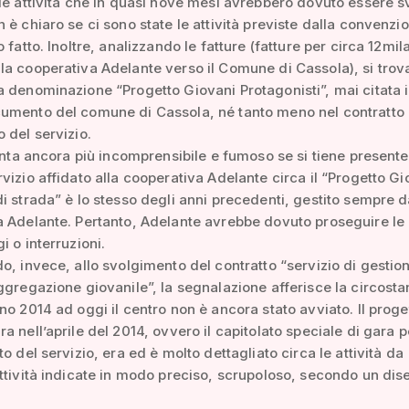
le attività che in quasi nove mesi avrebbero dovuto essere sv
 è chiaro se ci sono state le attività previste dalla convenzi
 fatto. Inoltre, analizzando le fatture (fatture per circa 12mil
a cooperativa Adelante verso il Comune di Cassola), si trov
 denominazione “Progetto Giovani Protagonisti”, mai citata 
umento del comune di Cassola, né tanto meno nel contratto 
 del servizio.
venta ancora più incomprensibile e fumoso se si tiene presente
vizio affidato alla cooperativa Adelante circa il “Progetto Gi
i strada” è lo stesso degli anni precedenti, gestito sempre d
 Adelante. Pertanto, Adelante avrebbe dovuto proseguire le a
i o interruzioni.
o, invece, allo svolgimento del contratto “servizio di gestio
ggregazione giovanile”, la segnalazione afferisce la circosta
no 2014 ad oggi il centro non è ancora stato avviato. Il proge
a nell’aprile del 2014, ovvero il capitolato speciale di gara p
o del servizio, era ed è molto dettagliato circa le attività da
ttività indicate in modo preciso, scrupoloso, secondo un di