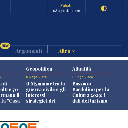
Sabato
08 agosto 2026
NEW
Argomenti
Altro
Geopolitica
Attualità
6
06 ago 2026
05 ago 2026
a di
Il Myanmar tra la
Bassano-
 oltre 70
guerra civile e gli
Bardolino per la
irmano il
interessi
Cultura 2029: i
 la "Casa
strategici dei
dati del turismo
uni"
Paesi vicini
aprono il
confronto veneto