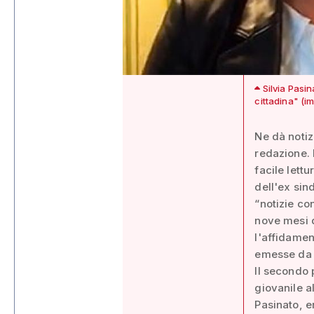
Silvia Pasin
cittadina" (i
Ne dà notiz
redazione. 
facile lett
dell'ex sin
“notizie co
nove mesi d
l'affidamen
emesse da A
Il secondo 
giovanile a
Pasinato, e