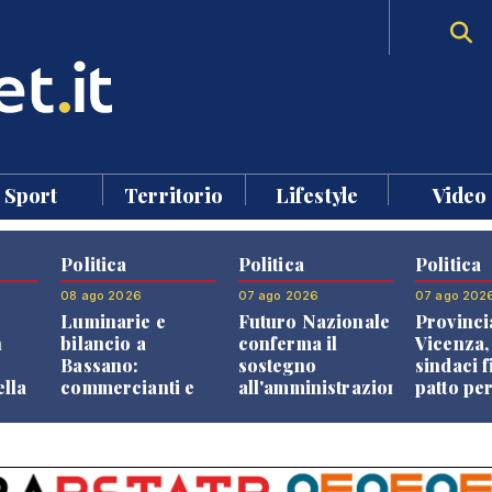
Sport
Territorio
Lifestyle
Video
Politica
Politica
Politica
08 ago 2026
07 ago 2026
07 ago 202
Luminarie e
Futuro Nazionale
Provinci
n
bilancio a
conferma il
Vicenza,
Bassano:
sostegno
sindaci f
ella
commercianti e
all'amministrazione
patto per
che
cittadini verso
Finco
dei Com
ione
una quota
volontaria