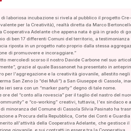
di laboriosa incubazione si rivela al pubblico il progetto Cre
ivalente per la Creatività), realtà diretta da Marco Bertoncell
la Cooperativa Adelante che appena nata è già in grado di g
nio di ben 17 differenti Comuni del territorio, a testimonianza
cia riposta in un progetto nato proprio dalla stessa aggrega
one di promuovere e incoraggiare.”
itto mercoledì scorso il nostro Davide Carbone nel suo artico
ente”, grazie al quale Bassanonet ha presentato in anteprim
o per l'aggregazione e la creatività giovanile, allestito negli
erma San Zeno (o “dei Muli”) a San Giuseppe di Cassola, in
te ieri sera con un “marker party” degno di tale nome.
e ore del “conto alla rovescia” per il taglio del nastro del nuo
community” e “co-working” creativi, tuttavia, l'ex sindaco e a
 di minoranza del Comune di Cassola Silvia Pasinato ha tra
zione a Procura della Repubblica, Corte dei Conti e Guardia
merito all'attività della Cooperativa Adelante, che gestisce il
ione giovanile, e sui contratti in essere tra la Cooperativa