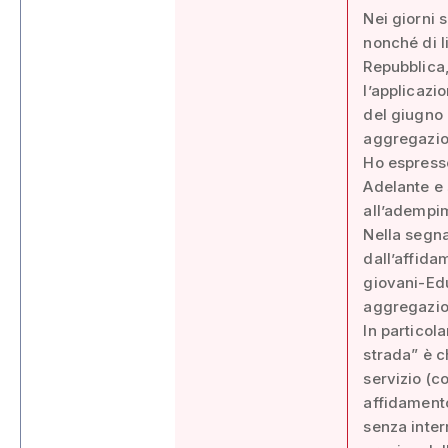
Nei giorni 
nonché di l
Repubblica,
l’applicazi
del giugno 
aggregazio
Ho espresso
Adelante e 
all’adempim
Nella segna
dall’affida
giovani-Edu
aggregazion
In particol
strada” è c
servizio (c
affidamento
senza interr