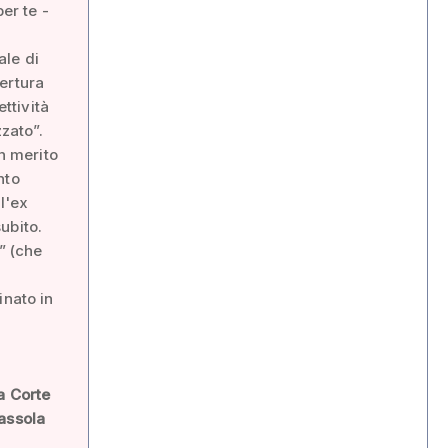
er te -
ale di
ertura
ttività
zzato”.
in merito
nto
l'ex
ubito.
” (che
inato in
a Corte
Cassola