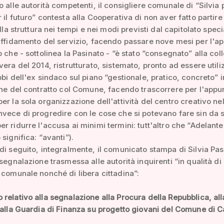
o alle autorità competenti, il consigliere comunale di “Silvia p
 il futuro” contesta alla Cooperativa di non aver fatto partire
ella struttura nei tempi e nei modi previsti dal capitolato speci
affidamento del servizio, facendo passare nove mesi per l'ap
 che - sottolinea la Pasinato - “è stato “consegnato” alla colle
vera del 2014, ristrutturato, sistemato, pronto ad essere utili
bbi dell'ex sindaco sul piano “gestionale, pratico, concreto” 
one del contratto col Comune, facendo trascorrere per l'appu
er la sola organizzazione dell'attività del centro creativo nel
vece di progredire con le cose che si potevano fare sin da s
r ridurre l'accusa ai minimi termini: tutt'altro che “Adelante
significa: “avanti”).
di seguito, integralmente, il comunicato stampa di Silvia Pas
 segnalazione trasmessa alle autorità inquirenti “in qualità di
 comunale nonché di libera cittadina”:
relativo alla segnalazione alla Procura della Repubblica, all
 alla Guardia di Finanza su progetto giovani del Comune di 