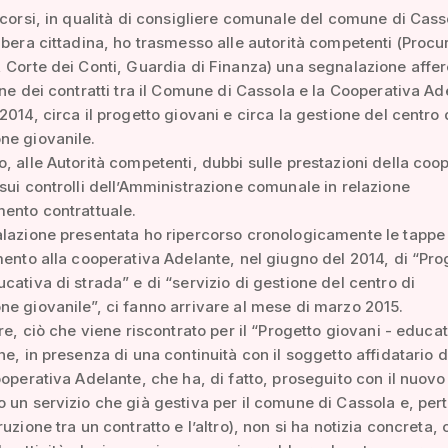
scorsi, in qualità di consigliere comunale del comune di Cass
ibera cittadina, ho trasmesso alle autorità competenti (Procu
 Corte dei Conti, Guardia di Finanza) una segnalazione affe
one dei contratti tra il Comune di Cassola e la Cooperativa Ad
2014, circa il progetto giovani e circa la gestione del centro 
ne giovanile.
, alle Autorità competenti, dubbi sulle prestazioni della coo
sui controlli dell’Amministrazione comunale in relazione
ento contrattuale.
lazione presentata ho ripercorso cronologicamente le tappe
mento alla cooperativa Adelante, nel giugno del 2014, di “Pro
cativa di strada” e di “servizio di gestione del centro di
e giovanile”, ci fanno arrivare al mese di marzo 2015.
are, ciò che viene riscontrato per il “Progetto giovani - educat
he, in presenza di una continuità con il soggetto affidatario d
ooperativa Adelante, che ha, di fatto, proseguito con il nuovo
 un servizio che già gestiva per il comune di Cassola e, per
uzione tra un contratto e l’altro), non si ha notizia concreta, 