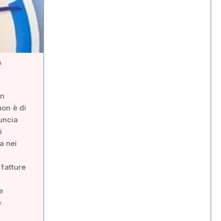
a
in
non è di
nuncia
i
a nei
 fatture
e
e