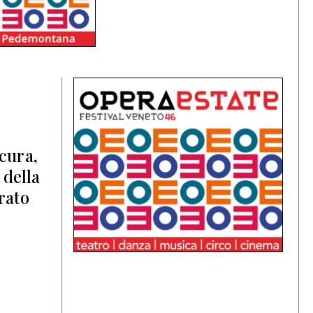
cura,
 della
rato