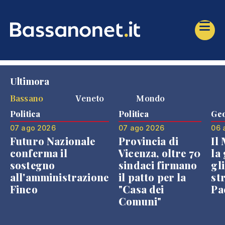
Ultimora
Bassano
Veneto
Mondo
Politica
Politica
Geo
07 ago 2026
07 ago 2026
06 
Futuro Nazionale
Provincia di
Il
conferma il
Vicenza, oltre 70
la 
sostegno
sindaci firmano
gli
all'amministrazione
il patto per la
st
Finco
"Casa dei
Pae
Comuni"