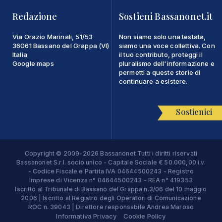
Redazione
Sostieni Bassanonet.it
Via Orazio Marinali, 51/53
Non siamo solo una testata,
36061 Bassano del Grappa (VI)
siamo una voce collettiva. Con
Italia
il tuo contributo, proteggi il
Google maps
pluralismo dell'informazione e
permetti a queste storie di
continuare a esistere.
Sostienici
Copyright © 2009-2026 Bassanonet Tutti i diritti riservati
Bassanonet S.r.l. socio unico - Capitale Sociale € 50.000,00 i.v.
- Codice Fiscale e Partita IVA 04644500243 - Registro
Imprese di Vicenza n° 04644500243 - REA n° 419353
Iscritto al Tribunale di Bassano del Grappa n.3/06 del 10 maggio
2006 | Iscritto al Registro degli Operatori di Comunicazione
ROC n. 39043 | Direttore responsabile Andrea Maroso
Informativa Privacy
Cookie Policy