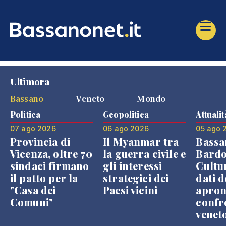
Ultimora
Bassano
Veneto
Mondo
Politica
Geopolitica
Attualit
07 ago 2026
06 ago 2026
05 ago 
Provincia di
Il Myanmar tra
Bassa
Vicenza, oltre 70
la guerra civile e
Bardo
sindaci firmano
gli interessi
Cultur
il patto per la
strategici dei
dati d
"Casa dei
Paesi vicini
apron
Comuni"
confr
venet