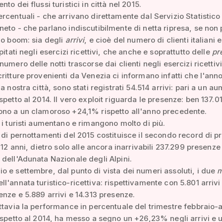
to dei flussi turistici in città nel 2015.
rcentuali - che arrivano direttamente dal Servizio Statistico
eto - che parlano indiscutibilmente di netta ripresa, se non 
lo boom: sia degli
arrivi
, e cioè del numero di clienti italiani e
pitati negli esercizi ricettivi, che anche e soprattutto delle
pr
umero delle notti trascorse dai clienti negli esercizi ricettivi
ritture provenienti da Venezia ci informano infatti che l'ann
a nostra città, sono stati registrati 54.514 arrivi: pari a un a
spetto al 2014. Il vero exploit riguarda le presenze: ben 137.0
ono a un clamoroso +24,1% rispetto all'anno precedente.
 i turisti aumentano e rimangono molto di più.
 di pernottamenti del 2015 costituisce il secondo record di 
i 12 anni, dietro solo alle ancora inarrivabili 237.299 presenze
dell'Adunata Nazionale degli Alpini.
 e settembre, dal punto di vista dei numeri assoluti, i due
m
ll'annata turistico-ricettiva: rispettivamente con 5.801 arrivi
enze e 5.889 arrivi e 14.313 presenze.
ttavia la performance in percentuale del trimestre febbraio-a
ispetto al 2014, ha messo a segno un +26,23% negli arrivi e 