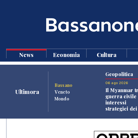
News
Economia
Cultura
Geopolitica
06 ago 2026
Bassano
Il Myanmar tr
Ultimora
Veneto
guerra civile 
Mondo
interessi
strategici dei
Paesi vicini