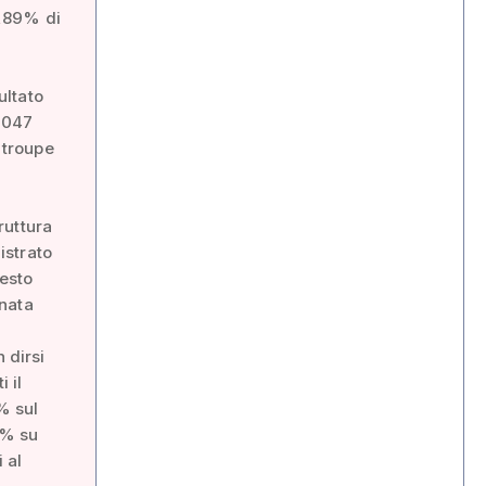
6,89% di
ultato
5.047
 troupe
ruttura
istrato
resto
nnata
 dirsi
 il
% sul
6% su
 al