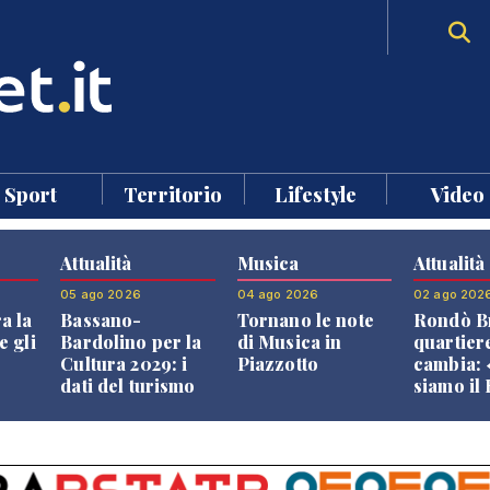
Sport
Territorio
Lifestyle
Video
Attualità
Musica
Attualità
05 ago 2026
04 ago 2026
02 ago 202
a la
Bassano-
Tornano le note
Rondò Br
e gli
Bardolino per la
di Musica in
quartier
Cultura 2029: i
Piazzotto
cambia:
dati del turismo
siamo il
aprono il
Bassano,
confronto veneto
vive ben