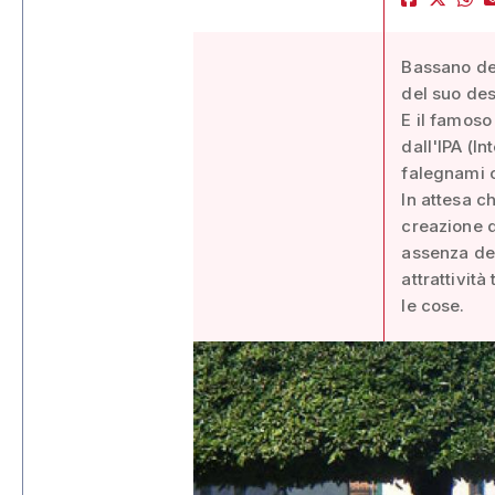
Bassano del
del suo de
E il famoso
dall'IPA (I
falegnami c
In attesa c
creazione de
assenza dei
attrattivit
le cose.