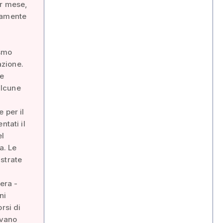
er mese,
ramente
i
ismo
azione.
ve
alcune
 per il
ntati il
el
a. Le
strate
era -
ni
rsi di
ivano