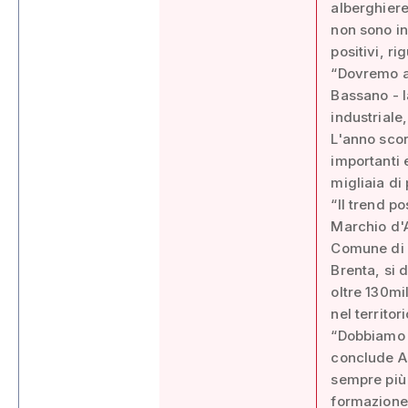
alberghiere
non sono in
positivi, ri
“Dovremo an
Bassano - la
industriale
L'anno scor
importanti 
migliaia di
“Il trend p
Marchio d'A
Comune di 
Brenta, si 
oltre 130mi
nel territo
“Dobbiamo t
conclude As
sempre più 
formazione 