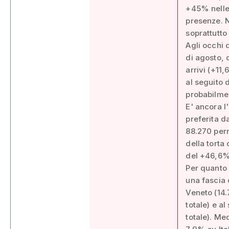
+45% nelle
presenze. N
soprattutt
Agli occhi d
di agosto, 
arrivi (+11
al seguito 
probabilmen
E' ancora l'
preferita da
88.270 pern
della torta
del +46,6% 
Per quanto 
una fascia d
Veneto (14.
totale) e a
totale). Me