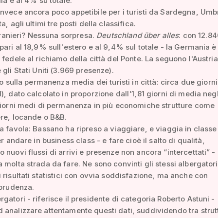
ia e al 4% su totale.
nvece ancora poco appetibile per i turisti da Sardegna, Umb
a, agli ultimi tre posti della classifica.
 stranieri? Nessuna sorpresa.
Deutschland über alles
: con 12.8
pari al 18,9% sull'estero e al 9,4% sul totale - la Germania è 
 fedele al richiamo della città del Ponte. La seguono l'Austria
 gli Stati Uniti (3.969 presenze).
to sulla permanenza media dei turisti in città: circa due giorni
), dato calcolato in proporzione dall'1,81 giorni di media negl
giorni medi di permanenza in più economiche strutture come
re, locande o B&B.
a favola: Bassano ha ripreso a viaggiare, e viaggia in classe
er andare in business class - e fare cioè il salto di qualità,
 nuovi flussi di arrivi e presenze non ancora “intercettati” -
 molta strada da fare. Ne sono convinti gli stessi albergatori
 risultati statistici con ovvia soddisfazione, ma anche con
 prudenza.
gatori - riferisce il presidente di categoria Roberto Astuni -
analizzare attentamente questi dati, suddividendo tra strut