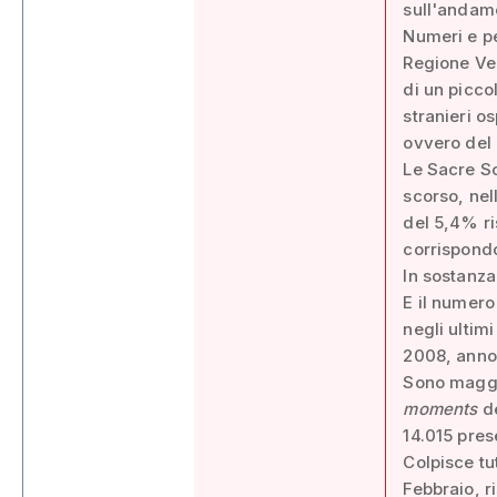
sull'andamen
Numeri e pe
Regione Ven
di un picco
stranieri os
ovvero del n
Le Sacre Sc
scorso, nell
del 5,4% ri
corrispond
In sostanza
E il numero
negli ultim
2008, anno 
Sono maggio
moments
de
14.015 pres
Colpisce tu
Febbraio, r