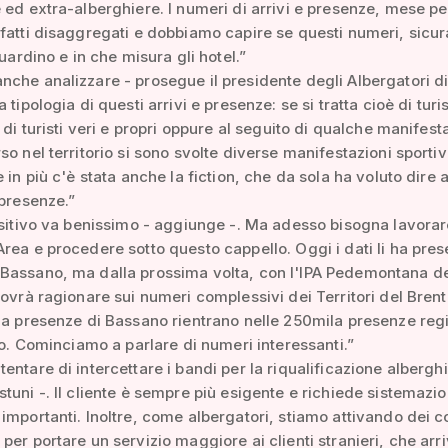
 ed extra-alberghiere. I numeri di arrivi e presenze, mese p
fatti disaggregati e dobbiamo capire se questi numeri, sicu
guardino e in che misura gli hotel.”
che analizzare - prosegue il presidente degli Albergatori d
 tipologia di questi arrivi e presenze: se si tratta cioè di tur
, di turisti veri e propri oppure al seguito di qualche manifest
so nel territorio si sono svolte diverse manifestazioni sporti
e in più c'è stata anche la fiction, che da sola ha voluto dire 
 presenze.”
ositivo va benissimo - aggiunge -. Ma adesso bisogna lavorare
rea e procedere sotto questo cappello. Oggi i dati li ha prese
Bassano, ma dalla prossima volta, con l'IPA Pedemontana d
dovrà ragionare sui numeri complessivi dei Territori del Brent
la presenze di Bassano rientrano nelle 250mila presenze regi
rio. Cominciamo a parlare di numeri interessanti.”
entare di intercettare i bandi per la riqualificazione alberghi
tuni -. Il cliente è sempre più esigente e richiede sistemazio
importanti. Inoltre, come albergatori, stiamo attivando dei co
per portare un servizio maggiore ai clienti stranieri, che arr