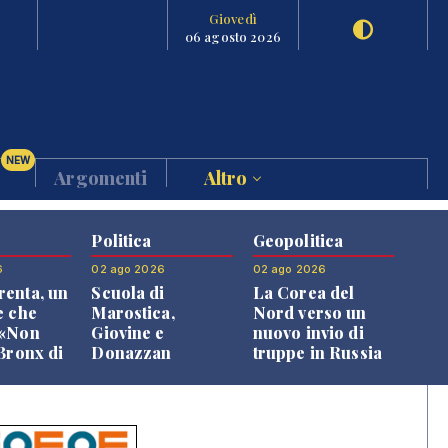
Giovedì
06 agosto 2026
NEW
Argomenti
Altro
Politica
Geopolitica
6
02 ago 2026
02 ago 2026
enta, un
Scuola di
La Corea del
e che
Marostica,
Nord verso un
 «Non
Giovine e
nuovo invio di
 Bronx di
Donazzan
truppe in Russia
 qui si
replicano alle
e»
opposizioni