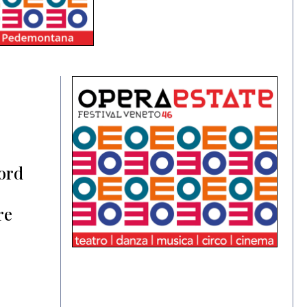
cord
re