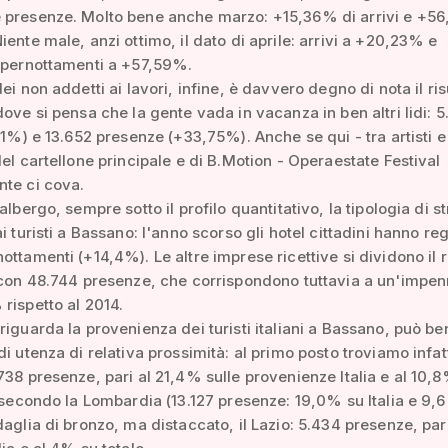
 presenze. Molto bene anche marzo: +15,36% di arrivi e +5
iente male, anzi ottimo, il dato di aprile: arrivi a +20,23% e
o pernottamenti a +57,59%.
ei non addetti ai lavori, infine, è davvero degno di nota il ris
dove si pensa che la gente vada in vacanza in ben altri lidi: 
,61%) e 13.652 presenze (+33,75%). Anche se qui - tra artisti e
del cartellone principale e di B.Motion - Operaestate Festival
te ci cova.
albergo, sempre sotto il profilo quantitativo, la tipologia di st
i turisti a Bassano: l'anno scorso gli hotel cittadini hanno reg
ottamenti (+14,4%). Le altre imprese ricettive si dividono il 
 con 48.744 presenze, che corrispondono tuttavia a un'impe
rispetto al 2014.
riguarda la provenienza dei turisti italiani a Bassano, può ben
i utenza di relativa prossimità: al primo posto troviamo infatti
738 presenze, pari al 21,4% sulle provenienze Italia e al 10,8
l secondo la Lombardia (13.127 presenze: 19,0% su Italia e 9,
daglia di bronzo, ma distaccato, il Lazio: 5.434 presenze, pari