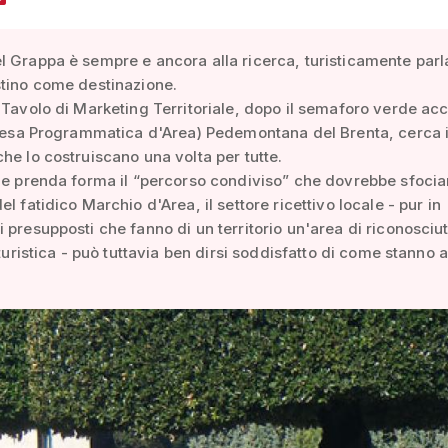
 Grappa è sempre e ancora alla ricerca, turisticamente par
stino come destinazione.
 Tavolo di Marketing Territoriale, dopo il semaforo verde ac
ntesa Programmatica d'Area) Pedemontana del Brenta, cerca 
he lo costruiscano una volta per tutte.
he prenda forma il “percorso condiviso” che dovrebbe sfocia
l fatidico Marchio d'Area, il settore ricettivo locale - pur in
 presupposti che fanno di un territorio un'area di riconosciu
à turistica - può tuttavia ben dirsi soddisfatto di come stanno