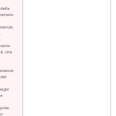
 della
persino
esenze
,
.
o
umento
14, che
presenze
 del
agic
 e
prile.
un