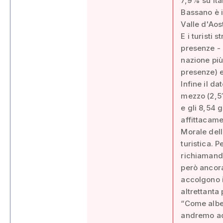
7,9% su Ital
Bassano è i
Valle d'Aost
E i turisti
presenze - 
nazione più
presenze) e
Infine il da
mezzo (2,51
e gli 8,54 
affittacame
Morale dell
turistica. P
richiamando
però ancora
accolgono i
altrettanta
“Come alber
andremo ad 