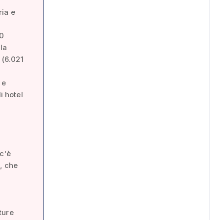
ria e
40
la
 (6.021
 e
i hotel
 c'è
, che
ture