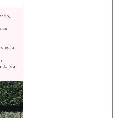
lando,
ceso
i
re nella
ta
 andando