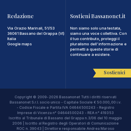
Redazione
Sostieni Bassanonet.it
Via Orazio Marinali, 51/53
Non siamo solo una testata,
36061 Bassano del Grappa (VI)
siamo una voce collettiva. Con
Italia
il tuo contributo, proteggi il
Google maps
pluralismo dell'informazione e
permetti a queste storie di
continuare a esistere.
Sostienici
Copyright © 2009-2026 Bassanonet Tutti i diritti riservati
Bassanonet S.r.l. socio unico - Capitale Sociale € 50.000,00 i.v.
- Codice Fiscale e Partita IVA 04644500243 - Registro
Imprese di Vicenza n° 04644500243 - REA n° 419353
Iscritto al Tribunale di Bassano del Grappa n.3/06 del 10 maggio
2006 | Iscritto al Registro degli Operatori di Comunicazione
ROC n. 39043 | Direttore responsabile Andrea Maroso