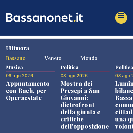
Ultimora
Bassano
Veneto
Mondo
Musica
Politica
Politic
08 ago 2026
08 ago 2026
08 ago 
Appuntamento
Mostra dei
Lumin
con Bach, per
Presepi a San
bilanc
Operaestate
Giovanni:
Bassa
dietrofront
comme
della giunta e
cittad
critiche
una q
dell'opposizione
volon