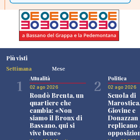
Più visti
Settimana
Mese
Attualità
Politica
1
2
02 ago 2026
02 ago 2026
Rondò Brenta, un
Scuola di
quartiere che
Marostica
cambia: «Non
Giovine e
siamo il Bronx di
Donazzan
Bassano, qui si
replicano 
vive bene»
opposizio