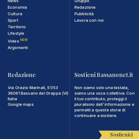
News
Gruppo
Economia
Redazione
Cultura
Pubblicità
Sport
Lavora con noi
Territorio
Lifestyle
NEW
Video
Argomenti
Redazione
Sostieni Bassanonet.it
Via Orazio Marinali, 51/53
Non siamo solo una testata,
36061 Bassano del Grappa (VI)
siamo una voce collettiva. Con
Italia
il tuo contributo, proteggi il
Google maps
pluralismo dell'informazione e
permetti a queste storie di
continuare a esistere.
Sostienici