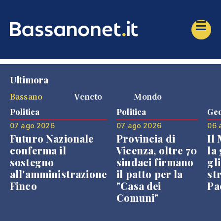
Ultimora
Bassano
Veneto
Mondo
Politica
Politica
Geo
07 ago 2026
07 ago 2026
06 
Futuro Nazionale
Provincia di
Il
conferma il
Vicenza, oltre 70
la 
sostegno
sindaci firmano
gli
all'amministrazione
il patto per la
st
Finco
"Casa dei
Pae
Comuni"