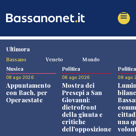
Ultimora
Bassano
Veneto
Mondo
Musica
Politica
Politic
08 ago 2026
08 ago 2026
08 ago 
Appuntamento
Mostra dei
Lumin
con Bach, per
Presepi a San
bilanc
Operaestate
Giovanni:
Bassa
dietrofront
comme
della giunta e
cittad
critiche
una q
dell'opposizione
volon