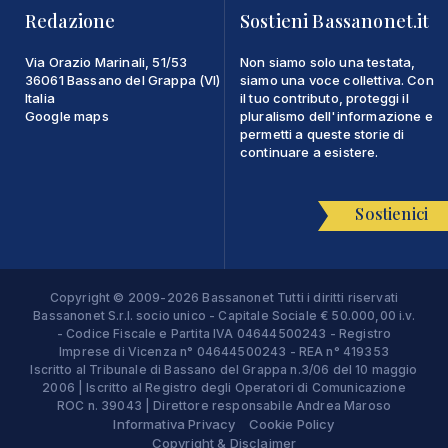
Redazione
Sostieni Bassanonet.it
Via Orazio Marinali, 51/53
Non siamo solo una testata,
36061 Bassano del Grappa (VI)
siamo una voce collettiva. Con
Italia
il tuo contributo, proteggi il
Google maps
pluralismo dell'informazione e
permetti a queste storie di
continuare a esistere.
Sostienici
Copyright © 2009-2026 Bassanonet Tutti i diritti riservati
Bassanonet S.r.l. socio unico - Capitale Sociale € 50.000,00 i.v.
- Codice Fiscale e Partita IVA 04644500243 - Registro
Imprese di Vicenza n° 04644500243 - REA n° 419353
Iscritto al Tribunale di Bassano del Grappa n.3/06 del 10 maggio
2006 | Iscritto al Registro degli Operatori di Comunicazione
ROC n. 39043 | Direttore responsabile Andrea Maroso
Informativa Privacy
Cookie Policy
Copyright & Disclaimer