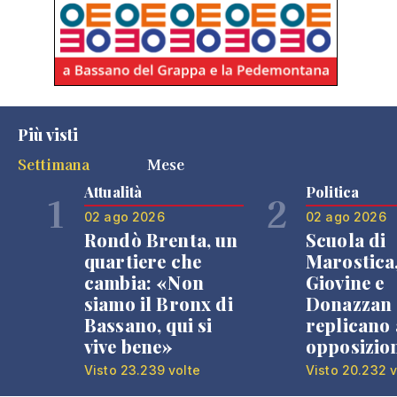
Più visti
Settimana
Mese
Attualità
Politica
1
2
02 ago 2026
02 ago 2026
Rondò Brenta, un
Scuola di
quartiere che
Marostica
cambia: «Non
Giovine e
siamo il Bronx di
Donazzan
Bassano, qui si
replicano 
vive bene»
opposizio
Visto 23.239 volte
Visto 20.232 v