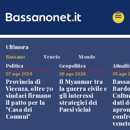
Ultimora
Bassano
Veneto
Mondo
Politica
Geopolitica
Attualit
07 ago 2026
06 ago 2026
05 ago 
Provincia di
Il Myanmar tra
Bassa
Vicenza, oltre 70
la guerra civile e
Bardo
sindaci firmano
gli interessi
Cultur
il patto per la
strategici dei
dati d
"Casa dei
Paesi vicini
apron
Comuni"
confr
venet