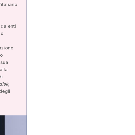
italiano
 da enti
to
nzione
lo
 sua
alla
di
disk
,
degli