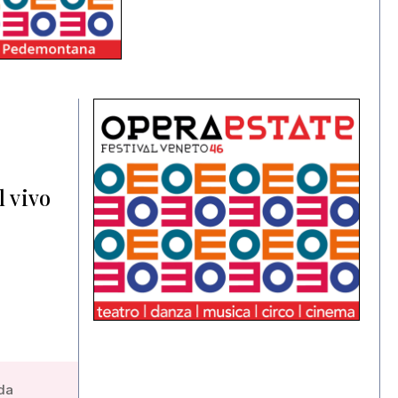
l vivo
 da