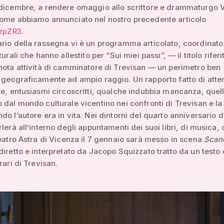
dicembre, a rendere omaggio allo scrittore e drammaturgo V
come abbiamo annunciato nel nostro precedente articolo
/zpZR3
.
rio della rassegna vi è un programma articolato, coordinato
turali che hanno allestito per “Sui miei passi”, — il titolo riferi
nota attività di camminatore di Trevisan — un perimetro ben
 geograficamente ad ampio raggio. Un rapporto fatto di atte
te, entusiasmi circoscritti, qualche indubbia mancanza, quel
 dal mondo culturale vicentino nei confronti di Trevisan e la
do l’autore era in vita. Nei dintorni del quarto anniversario d
lerà all’interno degli appuntamenti dei suoi libri, di musica, 
Teatro Astra di Vicenza il 7 gennaio sarà messo in scena
Scan
diretto e interpretato da Jacopo Squizzato tratto da un testo 
rari di Trevisan.