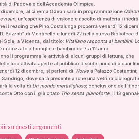
sità di Padova e dell’Accademia Olimpica.
20 dicembre, al cinema Odeon sarà in programmazione
Odèon
revisan
, un’esperienza di visione e ascolto di materiali inediti
he il reading che Pino Costalunga proporrà venerdì 12 dicem
“D. Buzzati” di Monticello e lunedì 22 nella nuova Biblioteca d
l Sole, a Vicenza, dal titolo:
Vitaliano racconta ai bambini
. L
è indirizzato a famiglie e bambini da 7 a 12 anni.
no il programma le attività di alcuni gruppi di lettura, che
delle loro attività aperte al pubblico discuteranno di alcuni libr
enerdì 12 dicembre, si parlerà di
Works
a Palazzo Costantini; i
a Sandrigo, dove sarà presente anche una vetrina bibliografi
arà la volta di
Un mondo meraviglioso
; conclusione dell’itine
conte Otto con il già citato
Trio senza pianoforte
, il 13 gennai
 più su questi argomenti