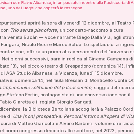
evisan con Flavio Albanese, in un passato incontro alla Pasticceria di 
se, uno dei luoghi che ospiterà la rassegna
 appuntamenti aprirà la sera di venerdì 12 dicembre, al Teatro 
 con
Trio senza pianoforte
, un concerto-racconto a cura
tra veneta Bacàn — voce narrante Diego Dalla Via, agli stru
Fongaro, Nicolò Ricci e Marco Soldà. Lo spettacolo, a ingre
renotazione, offrirà un primo attraversamento dell’universo n
. Nei giorni successivi, sarà in replica al Cinema Campana di
ato 13), nel piccolo teatro di Crespadoro (domenica 14), infi
 di ASA Studio Albanese, a Vicenza, lunedì 15 dicembre.
iziative: domenica 14, nell’aula Bressan di Monticello Conte Ot
L’impeccabile solitudine del palcoscenico
, saggio del ricerc
 Stefano Fortin, protagonista di una conversazione con il
Fabio Giaretta e il regista Giorgio Sangati.
dicembre, la Biblioteca Bertoliana accoglierà a Palazzo Corde
one di
Una (non) prospettiva. Percorsi intorno all’opera di Vit
a cura di Matteo Giancotti e Alvaro Barbieri, volume che racco
del primo congresso dedicato allo scrittore, nel 2023, per iniz