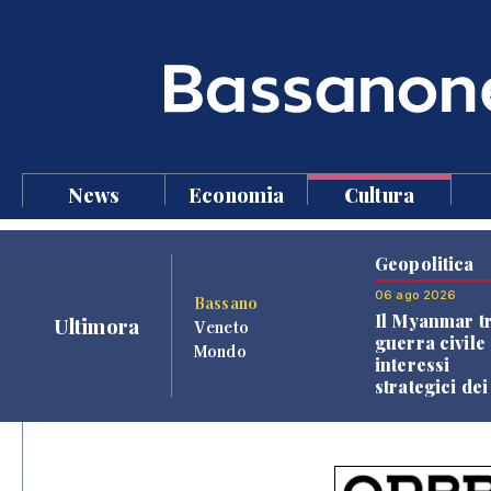
News
Economia
Cultura
Geopolitica
06 ago 2026
Bassano
Il Myanmar tr
Ultimora
Veneto
guerra civile 
Mondo
interessi
strategici dei
Paesi vicini