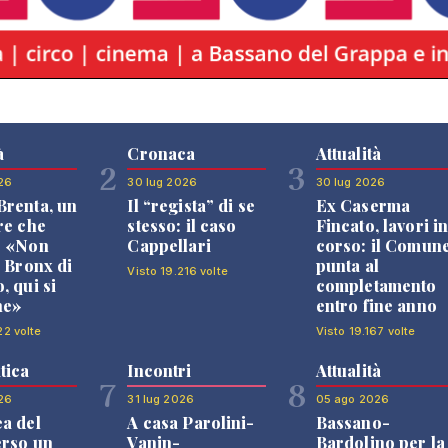
à
Cronaca
Attualità
2
3
26
30 lug 2026
30 lug 2026
renta, un
Il “regista” di se
Ex Caserma
re che
stesso: il caso
Fincato, lavori i
: «Non
Cappellari
corso: il Comun
l Bronx di
punta al
Visto 19.216 volte
, qui si
completamento
ne»
entro fine anno
22 volte
Visto 19.167 volte
tica
Incontri
Attualità
7
8
26
31 lug 2026
05 ago 2026
a del
A casa Parolini-
Bassano-
erso un
Vanin-
Bardolino per la