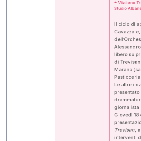
Vitaliano Tr
Studio Albane
Il ciclo di
Cavazzale,
dell’Orches
Alessandro 
libero su p
di Trevisan
Marano (sab
Pasticceria
Le altre in
presentato
drammaturgo
giornalista 
Giovedì 18 
presentazi
Trevisan
, 
interventi 