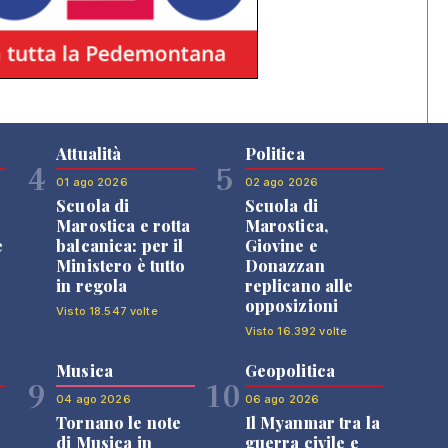
Attualità
Politica
4
5
01 ago 2026
02 ago 2026
Scuola di
Scuola di
n
Marostica e rotta
Marostica,
e
balcanica: per il
Giovine e
Ministero è tutto
Donazzan
in regola
replicano alle
opposizioni
Visto 18.547 volte
Visto 16.392 volte
Musica
Geopolitica
9
10
04 ago 2026
06 ago 2026
Tornano le note
Il Myanmar tra la
di Musica in
guerra civile e