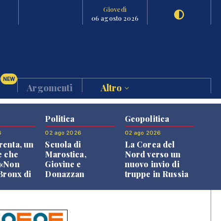
Giovedì
06 agosto 2026
NEW
Argomenti
Altro
Politica
Geopolitica
6
02 ago 2026
02 ago 2026
enta, un
Scuola di
La Corea del
e che
Marostica,
Nord verso un
 «Non
Giovine e
nuovo invio di
 Bronx di
Donazzan
truppe in Russia
 qui si
replicano alle
e»
opposizioni