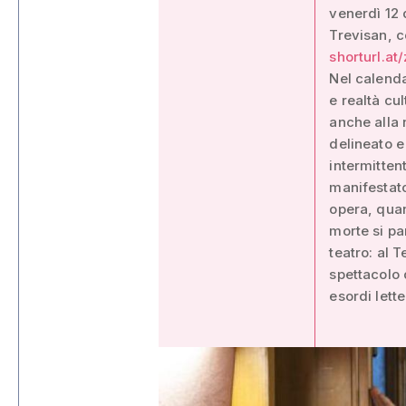
venerdì 12 
Trevisan, 
shorturl.at
Nel calenda
e realtà cul
anche alla 
delineato e
intermitten
manifestato
opera, quan
morte si par
teatro: al 
spettacolo 
esordi lette