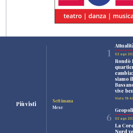
Attualit
1
02 ago 20
Rondò B
quartie
cambia
siamo i
Bassano
vive be
Visto 19.4
Settimana
Più visti
Mese
Geopoli
6
02 ago 20
La Core
Nord v