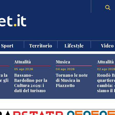
Sport
Territorio
Lifestyle
Video
Attualità
Musica
Attualità
05 ago 2026
04 ago 2026
02 ago 202
a la
Bassano-
Tornano le note
Rondò Br
e gli
Bardolino per la
di Musica in
quartier
Cultura 2029: i
Piazzotto
cambia:
dati del turismo
siamo il
aprono il
Bassano,
confronto veneto
vive ben