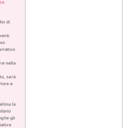
ASA
Roi di
menti
sso
arrativo
ne nella
to, sarà
atore e
llina la
aliano
glie gli
iativa