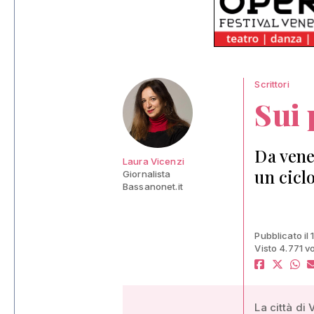
Scrittori
Sui 
Da vene
Laura Vicenzi
un cicl
Giornalista
Bassanonet.it
Pubblicato il 
Visto 4.771 vo
La città di