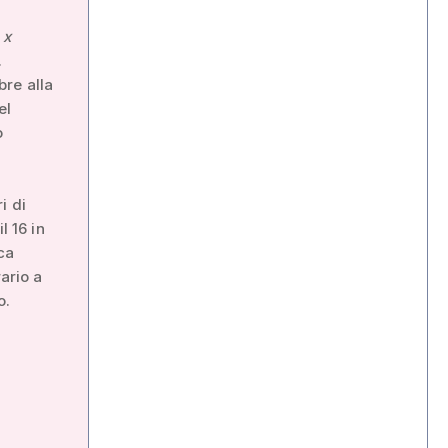
 x
.
bre alla
el
o
i di
l 16 in
ca
rario a
o.