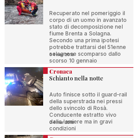
Recuperato nel pomeriggio il
corpo di un uomo in avanzato
stato di decomposizione nel
fiume Brenta a Solagna.
Secondo una prima ipotesi
potrebbe trattarsi del 51enne
solagnese scomparso dallo
04 mar 2018
scorso 10 gennaio
Cronaca
Schianto nella notte
Auto finisce sotto il guard-rail
della superstrada nei pressi
dello svincolo di Rosà.
Conducente estratto vivo
dalle lamiere ma in gravi
04 mar 2018
condizioni