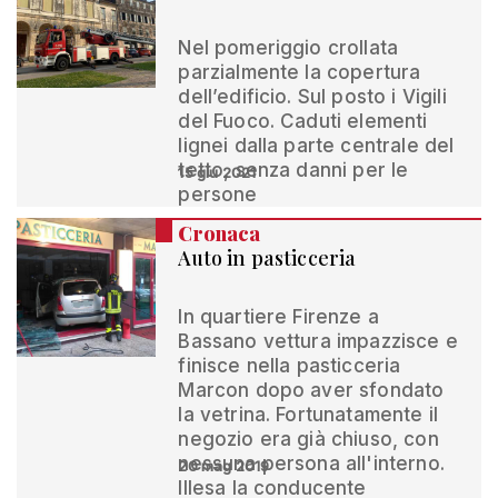
Nel pomeriggio crollata
parzialmente la copertura
dell’edificio. Sul posto i Vigili
del Fuoco. Caduti elementi
lignei dalla parte centrale del
tetto, senza danni per le
15 giu 2021
persone
Cronaca
Auto in pasticceria
In quartiere Firenze a
Bassano vettura impazzisce e
finisce nella pasticceria
Marcon dopo aver sfondato
la vetrina. Fortunatamente il
negozio era già chiuso, con
nessuna persona all'interno.
20 mag 2019
Illesa la conducente