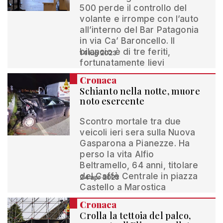
500 perde il controllo del
volante e irrompe con l’auto
all’interno del Bar Patagonia
in via Ca’ Baroncello. Il
bilancio è di tre feriti,
14 lug 2023
fortunatamente lievi
Cronaca
Schianto nella notte, muore
noto esercente
Scontro mortale tra due
veicoli ieri sera sulla Nuova
Gasparona a Pianezze. Ha
perso la vita Alfio
Beltramello, 64 anni, titolare
del Caffè Centrale in piazza
24 apr 2023
Castello a Marostica
Cronaca
Crolla la tettoia del palco,