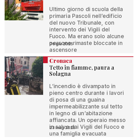
Ultimo giorno di scuola della
primaria Pascoli nell’edificio
del nuovo Tribunale, con
intervento dei Vigili del
Fuoco. Ma erano solo alcune
persone rimaste bloccate in
06 giu 2025
ascensore
Cronaca
Tetto in fiamme, paura a
Solagna
L’incendio è divampato in
pieno centro durante i lavori
di posa di una guaina
impermeabilizzante sul tetto
in legno di un’abitazione
affiancata. Un operaio messo
in salvo dai Vigili del Fuoco e
23 mag 2025
una famiglia evacuata