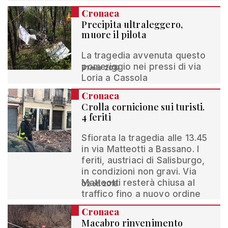
Cronaca
Precipita ultraleggero,
muore il pilota
La tragedia avvenuta questo
pomeriggio nei pressi di via
31 mar 2019
Loria a Cassola
Cronaca
Crolla cornicione sui turisti.
4 feriti
Sfiorata la tragedia alle 13.45
in via Matteotti a Bassano. I
feriti, austriaci di Salisburgo,
in condizioni non gravi. Via
Matteotti resterà chiusa al
02 ott 2018
traffico fino a nuovo ordine
Cronaca
Macabro rinvenimento