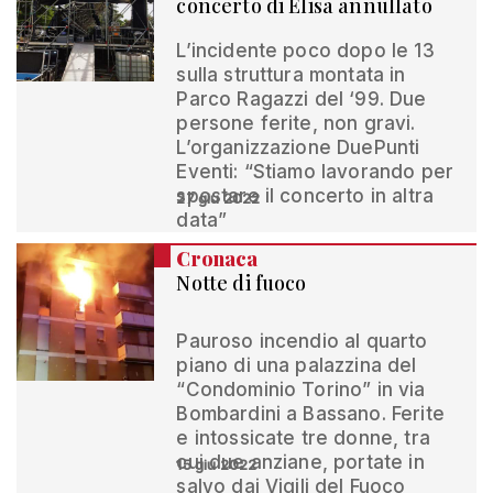
concerto di Elisa annullato
L’incidente poco dopo le 13
sulla struttura montata in
Parco Ragazzi del ‘99. Due
persone ferite, non gravi.
L’organizzazione DuePunti
Eventi: “Stiamo lavorando per
spostare il concerto in altra
27 giu 2022
data”
Cronaca
Notte di fuoco
Pauroso incendio al quarto
piano di una palazzina del
“Condominio Torino” in via
Bombardini a Bassano. Ferite
e intossicate tre donne, tra
cui due anziane, portate in
15 giu 2022
salvo dai Vigili del Fuoco