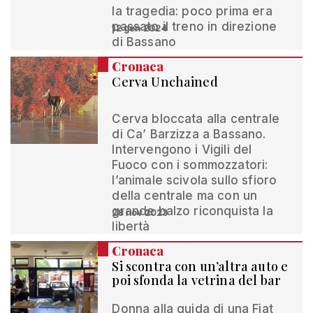
la tragedia: poco prima era
passato il treno in direzione
12 gen 2024
di Bassano
Cronaca
Cerva Unchained
Cerva bloccata alla centrale
di Ca’ Barzizza a Bassano.
Intervengono i Vigili del
Fuoco con i sommozzatori:
l’animale scivola sullo sfioro
della centrale ma con un
grande balzo riconquista la
28 nov 2023
libertà
Cronaca
Si scontra con un’altra auto e
poi sfonda la vetrina del bar
Donna alla guida di una Fiat