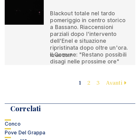
Blackout totale nel tardo
pomeriggio in centro storico
a Bassano. Riaccensioni
parziali dopo l'intervento
dell'Enel e situazione
ripristinata dopo oltre un'ora.
Il Comune: "Restano possibili
12 dic 2017
disagi nelle prossime ore"
1
2
3
Avanti
Correlati
Conco
Pove Del Grappa