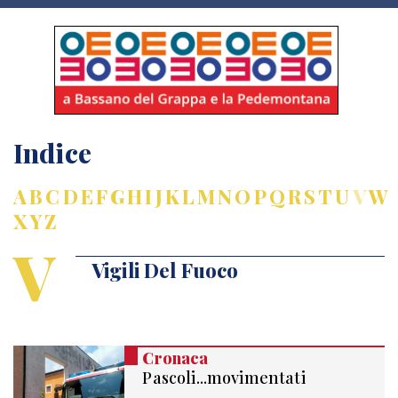
Indice
A
B
C
D
E
F
G
H
I
J
K
L
M
N
O
P
Q
R
S
T
U
V
W
X
Y
Z
V
Vigili Del Fuoco
Cronaca
Pascoli...movimentati