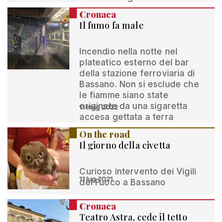
Cronaca
Il fumo fa male
Incendio nella notte nel
plateatico esterno del bar
della stazione ferroviaria di
Bassano. Non si esclude che
le fiamme siano state
originate da una sigaretta
11 mag 2022
accesa gettata a terra
On the road
Il giorno della civetta
Curioso intervento dei Vigili
11 lug 2021
del Fuoco a Bassano
Cronaca
Teatro Astra, cede il tetto