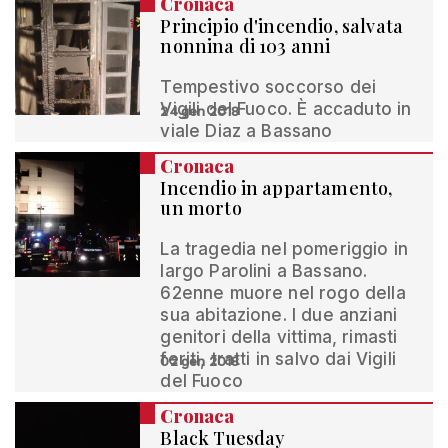
Cronaca
Principio d'incendio, salvata
nonnina di 103 anni
Tempestivo soccorso dei
Vigili del Fuoco. È accaduto in
24 gen 2018
viale Diaz a Bassano
Cronaca
Incendio in appartamento,
un morto
La tragedia nel pomeriggio in
largo Parolini a Bassano.
62enne muore nel rogo della
sua abitazione. I due anziani
genitori della vittima, rimasti
feriti, tratti in salvo dai Vigili
02 gen 2018
del Fuoco
Cronaca
Black Tuesday