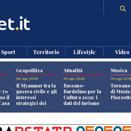
Sport
Territorio
Lifestyle
Video
Geopolitica
Attualità
Musica
06 ago 2026
05 ago 2026
04 ago 202
Il Myanmar tra la
Bassano-
Tornano 
e 70
guerra civile e gli
Bardolino per la
di Music
no il
interessi
Cultura 2029: i
Piazzott
"Casa
strategici dei
dati del turismo
Paesi vicini
aprono il
confronto veneto