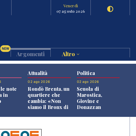
Venerdì
07 agosto 2026
NEW
Argomenti
Altro
Attualità
Politica
6
02 ago 2026
02 ago 2026
le note
Rondò Brenta, un
Scuola di
a in
quartiere che
Marostica,
o
cambia: «Non
Giovine e
siamo il Bronx di
Donazzan
Bassano, qui si
replicano alle
vive bene»
opposizioni