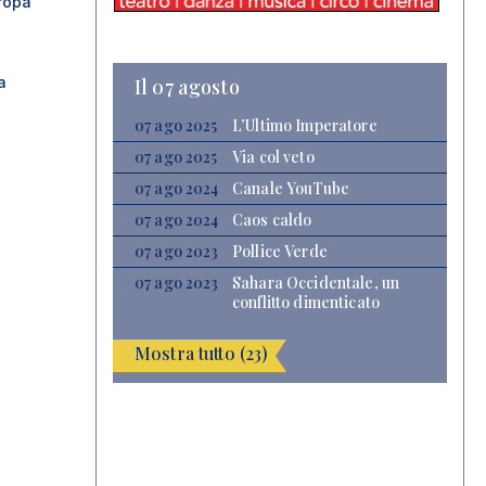
ropa
a
Il 07 agosto
07 ago 2025
L’Ultimo Imperatore
07 ago 2025
Via col veto
07 ago 2024
Canale YouTube
07 ago 2024
Caos caldo
07 ago 2023
Pollice Verde
07 ago 2023
Sahara Occidentale, un
conflitto dimenticato
Mostra tutto (23)