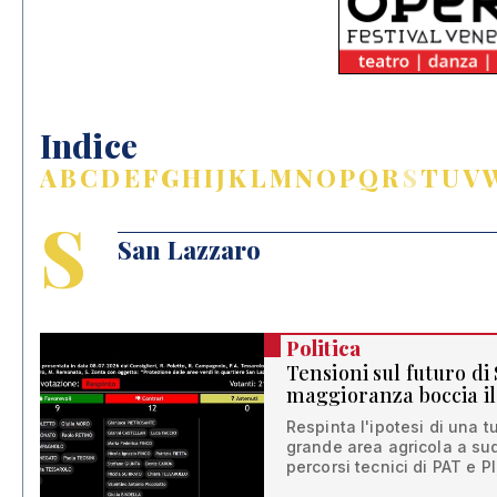
Indice
A
B
C
D
E
F
G
H
I
J
K
L
M
N
O
P
Q
R
S
T
U
V
S
San Lazzaro
Politica
Tensioni sul futuro di
maggioranza boccia il 
Respinta l'ipotesi di una t
grande area agricola a sud
percorsi tecnici di PAT e P