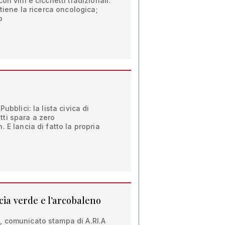
on vini e cicchetti tradizionali.
stiene la ricerca oncologica;
o
ubblici: la lista civica di
ti spara a zero
 E lancia di fatto la propria
ccia verde e l’arcobaleno
 comunicato stampa di A.RI.A