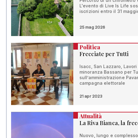
Percorso di un chilometro c
L'evento di Live Is Life so
iscrizioni entro il 31 maggi
25 mag 2026
Politica
Frecciate per Tutti
Isacc, San Lazzaro, Lavori P
minoranza Bassano per Tut
sull’amministrazione Pavan.
campagna elettorale
21 apr 2023
Attualità
La Riva Bianca, la fre
Nuovo, lungo e complesso,