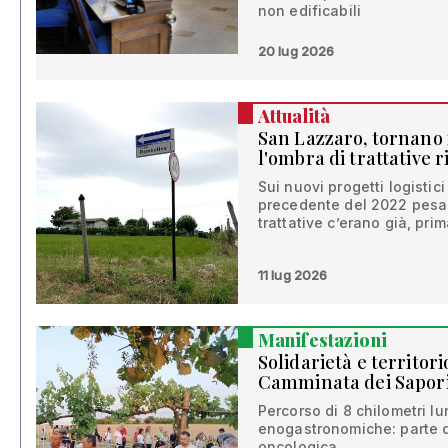
non edificabili
20 lug 2026
Attualità
San Lazzaro, tornano i
l'ombra di trattative r
Sui nuovi progetti logistic
precedente del 2022 pesa 
trattative c’erano già, prim
11 lug 2026
Manifestazioni
Solidarietà e territori
Camminata dei Sapori "
Percorso di 8 chilometri l
enogastronomiche: parte de
oncologica