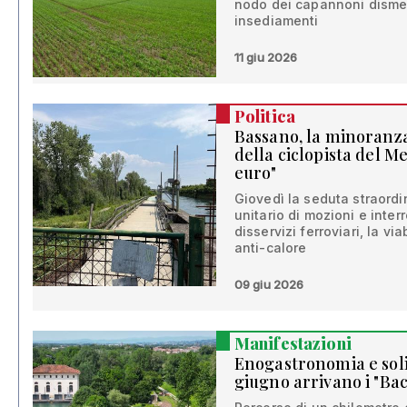
nodo dei capannoni dismess
insediamenti
11 giu 2026
Politica
Bassano, la minoranza 
della ciclopista del 
euro"
Giovedì la seduta straordi
unitario di mozioni e inter
disservizi ferroviari, la via
anti-calore
09 giu 2026
Manifestazioni
Enogastronomia e solid
giugno arrivano i "Bac