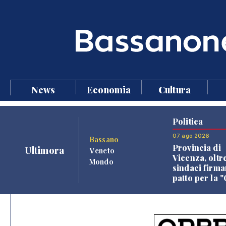
News
Economia
Cultura
Politica
07 ago 2026
Bassano
Provincia di
Ultimora
Veneto
Vicenza, oltr
Mondo
sindaci firma
patto per la 
dei Comuni"