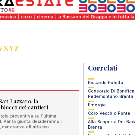
W
X
Y
Z
Correlati
Riccardo Poletto
Consorzio Di Bonifica
Pedemontano Brenta
 San Lazzaro, la
Ernergia
blocco dei cantieri
Coro Vecchio Ponte
utela preventiva sull'ultima
. Per la giunta decideranno i
Alla Scoperta Dei Bac
I, minoranza all'attacco
Brenta