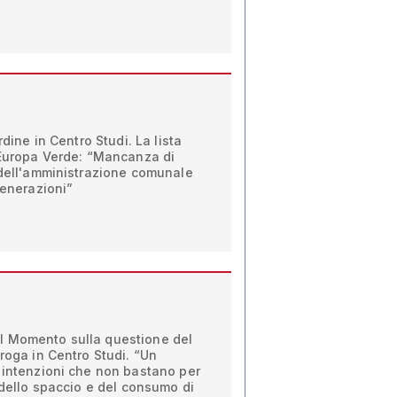
rdine in Centro Studi. La lista
 Europa Verde: “Mancanza di
 dell'amministrazione comunale
generazioni”
 è il Momento sulla questione del
droga in Centro Studi. “Un
 intenzioni che non bastano per
i dello spaccio e del consumo di