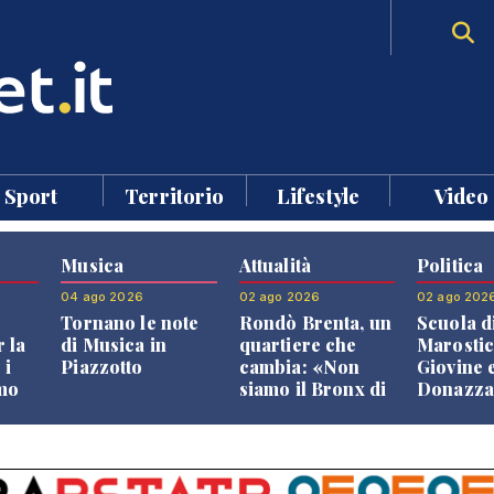
Sport
Territorio
Lifestyle
Video
Musica
Attualità
Politica
04 ago 2026
02 ago 2026
02 ago 202
Tornano le note
Rondò Brenta, un
Scuola d
 la
di Musica in
quartiere che
Marostic
 i
Piazzotto
cambia: «Non
Giovine 
smo
siamo il Bronx di
Donazz
Bassano, qui si
replican
neto
vive bene»
opposizi