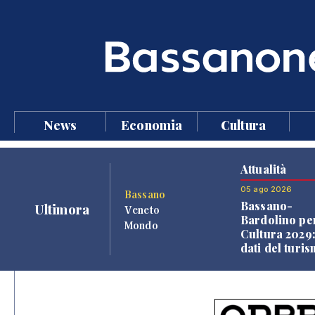
News
Economia
Cultura
Attualità
05 ago 2026
Bassano
Bassano-
Ultimora
Veneto
Bardolino per
Mondo
Cultura 2029:
dati del turi
aprono il
confronto ve