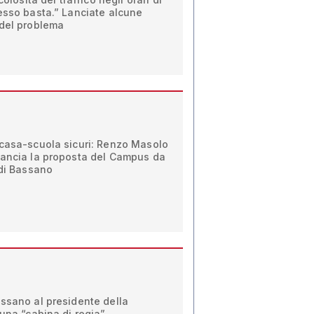
esso basta.” Lanciate alcune
 del problema
 casa-scuola sicuri: Renzo Masolo
lancia la proposta del Campus da
 di Bassano
assano al presidente della
 una “cabina di regia”