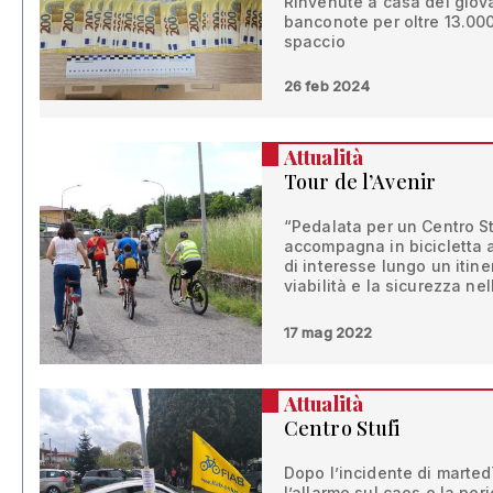
Rinvenute a casa del giov
banconote per oltre 13.000
spaccio
26 feb 2024
Attualità
Tour de l’Avenir
“Pedalata per un Centro S
accompagna in bicicletta a
di interesse lungo un itiner
viabilità e la sicurezza ne
17 mag 2022
Attualità
Centro Stufi
Dopo l’incidente di marted
l’allarme sul caos e la peri