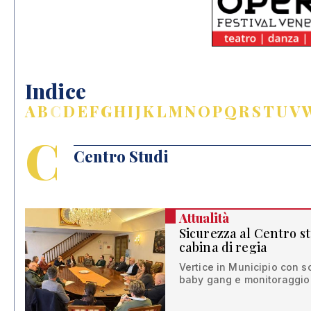
Indice
A
B
C
D
E
F
G
H
I
J
K
L
M
N
O
P
Q
R
S
T
U
V
C
Centro Studi
Attualità
Sicurezza al Centro s
cabina di regia
Vertice in Municipio con sc
baby gang e monitoraggio 