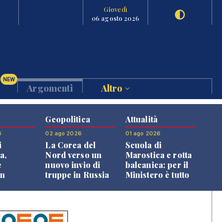
Giovedì
06 agosto 2026
NEW
Argomenti
Altro
Geopolitica
Attualità
6
02 ago 2026
01 ago 2026
i
La Corea del
Scuola di
a,
Nord verso un
Marostica e rotta
e
nuovo invio di
balcanica: per il
an
truppe in Russia
Ministero è tutto
o alle
in regola
oni