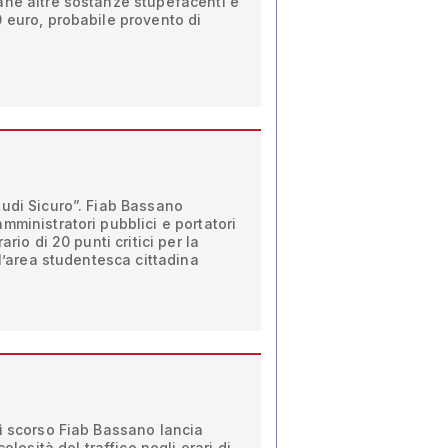
ane altre sostanze stupefacenti e
 euro, probabile provento di
tudi Sicuro”. Fiab Bassano
mministratori pubblici e portatori
ario di 20 punti critici per la
ll’area studentesca cittadina
ì scorso Fiab Bassano lancia
colosità del traffico negli orari di