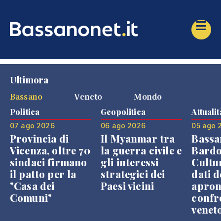
Ultimora
Bassano
Veneto
Mondo
Politica
Geopolitica
Attualit
07 ago 2026
06 ago 2026
05 ago 
Provincia di
Il Myanmar tra
Bassa
Vicenza, oltre 70
la guerra civile e
Bardo
sindaci firmano
gli interessi
Cultur
il patto per la
strategici dei
dati d
"Casa dei
Paesi vicini
apron
Comuni"
confr
venet