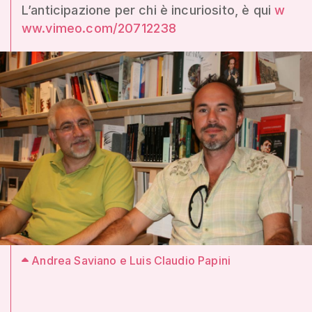
L’anticipazione per chi è incuriosito, è qui
w
ww.vimeo.com/20712238
Andrea Saviano e Luis Claudio Papini