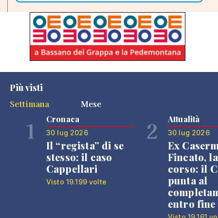
Più visti
Settimana
Mese
Cronaca
Attualità
1
2
30 lug 2026
30 lug 2026
Il “regista” di se
Ex Caser
stesso: il caso
Fincato, la
Cappellari
corso: il
punta al
Visto 19.199 volte
completa
entro fine
Visto 19.161 vo