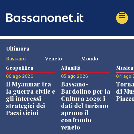
Ultimora
Bassano
Veneto
Mondo
Geopolitica
Attualità
Musica
06 ago 2026
05 ago 2026
04 ago 
Il Myanmar tra
Bassano-
Torna
la guerra civile e
Bardolino per la
di Mus
gli interessi
Cultura 2029: i
Piazz
strategici dei
dati del turismo
Paesi vicini
aprono il
confronto
veneto