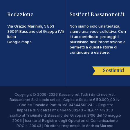
Redazione
Sostieni Bassanonet.it
Via Orazio Marinali, 51/53
Non siamo solo una testata,
36061 Bassano del Grappa (VI)
siamo una voce collettiva. Con
Italia
il tuo contributo, proteggi il
Google maps
pluralismo dell'informazione e
permetti a queste storie di
continuare a esistere.
Sostienici
Copyright © 2009-2026 Bassanonet Tutti i diritti riservati
Bassanonet S.r.l. socio unico - Capitale Sociale € 50.000,00 i.v.
- Codice Fiscale e Partita IVA 04644500243 - Registro
Imprese di Vicenza n° 04644500243 - REA n° 419353
Iscritto al Tribunale di Bassano del Grappa n.3/06 del 10 maggio
2006 | Iscritto al Registro degli Operatori di Comunicazione
ROC n. 39043 | Direttore responsabile Andrea Maroso