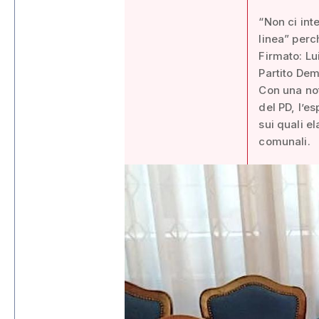
“Non ci int
linea” perch
Firmato: Lu
Partito Dem
Con una no
del PD, l’e
sui quali e
comunali.