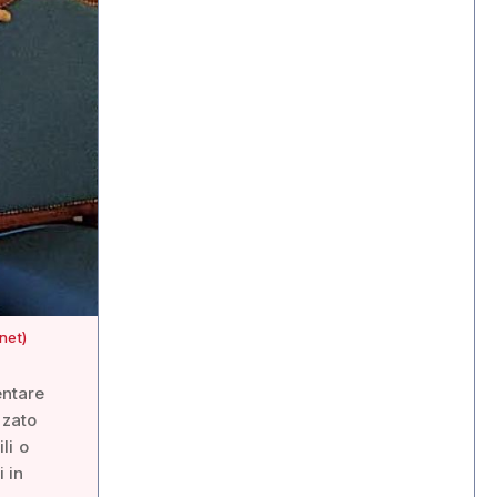
net)
entare
zzato
li o
i in