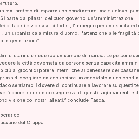
 futuro.
o mai preteso di imporre una candidatura, ma su alcuni pun
i. Si parte dai pilastri del buon governo: un'amministrazione
ei cittadini e vicina ai cittadini, l'impegno per una sanità ed
i, un'urbanistica a misura d'uomo, l'attenzione alle fragilità
o le generazioni”
adini ci stanno chiedendo un cambio di marcia. Le persone s
vedere la città governata da persone senza capacità ammini
 più ai giochi di potere interni che al benessere dei bassane
prima di scegliere ed annunciare un candidato o una candid
ndaco sentiamo il dovere di continuare a lavorare su questi t
iverà come naturale conseguenza di questi ragionamenti e d
divisione coi nostri alleati.” conclude Tasca.
mocratico
 Bassano del Grappa