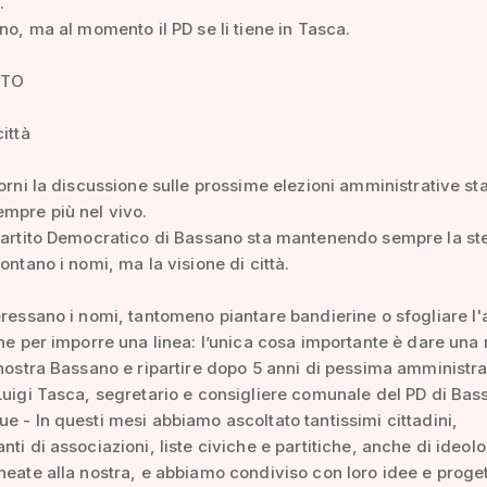
.
ono, ma al momento il PD se li tiene in Tasca.
ATO
ittà
iorni la discussione sulle prossime elezioni amministrative st
mpre più nel vivo.
Partito Democratico di Bassano sta mantenendo sempre la st
ontano i nomi, ma la visione di città.
eressano i nomi, tantomeno piantare bandierine o sfogliare l
ine per imporre una linea: l’unica cosa importante è dare una
 nostra Bassano e ripartire dopo 5 anni di pessima amministra
Luigi Tasca, segretario e consigliere comunale del PD di Bas
e - In questi mesi abbiamo ascoltato tantissimi cittadini,
nti di associazioni, liste civiche e partitiche, anche di ideol
neate alla nostra, e abbiamo condiviso con loro idee e progett