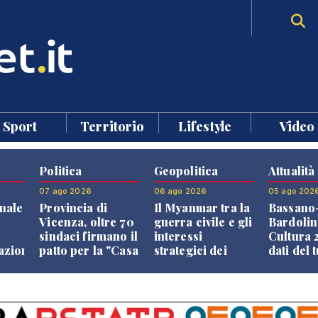
Sport
Territorio
Lifestyle
Video
Politica
Geopolitica
Attualità
07 ago 2026
06 ago 2026
05 ago 202
nale
Provincia di
Il Myanmar tra la
Bassano
Vicenza, oltre 70
guerra civile e gli
Bardolin
sindaci firmano il
interessi
Cultura 2
razione
patto per la "Casa
strategici dei
dati del 
dei Comuni"
Paesi vicini
aprono i
confront