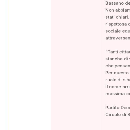
Bassano del
Non abbiam
stati chiar
rispettosa d
sociale equ
attraversan
“Tanti citt
stanche di 
che pensano
Per questo 
ruolo di si
Il nome arr
massima con
Partito De
Circolo di