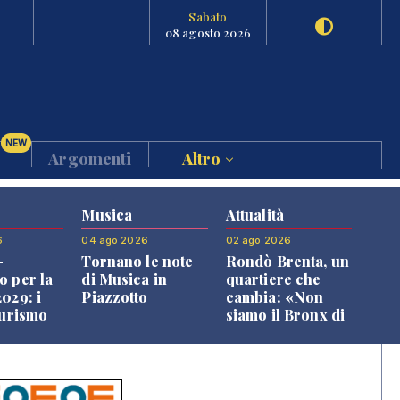
Sabato
08 agosto 2026
NEW
Argomenti
Altro
Musica
Attualità
6
04 ago 2026
02 ago 2026
-
Tornano le note
Rondò Brenta, un
o per la
di Musica in
quartiere che
029: i
Piazzotto
cambia: «Non
turismo
siamo il Bronx di
l
Bassano, qui si
o veneto
vive bene»