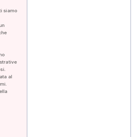
ti siamo
 un
 che
ono
strative
si.
ata al
emi.
ella