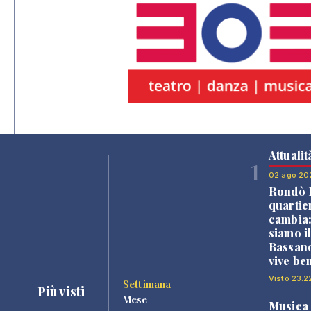
Attualit
1
02 ago 20
Rondò B
quartie
cambia
siamo i
Bassano
vive be
Visto 23.2
Settimana
Più visti
Mese
Musica