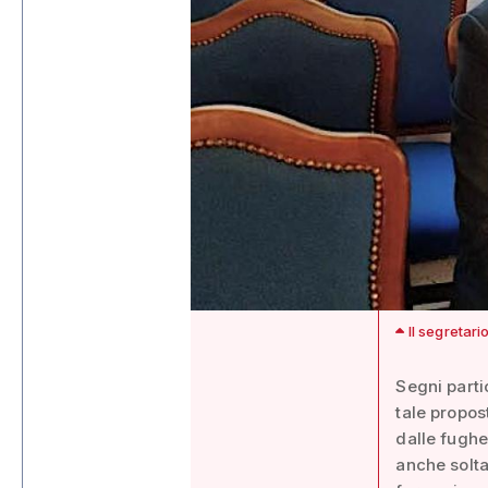
Il segretari
Segni parti
tale propos
dalle fughe 
anche soltan