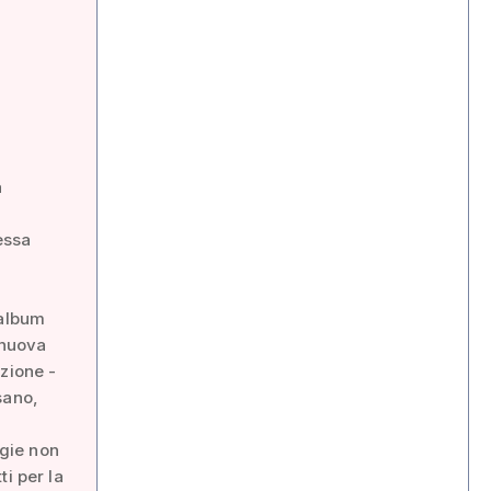
a
essa
'album
 nuova
zione -
sano,
ogie non
i per la