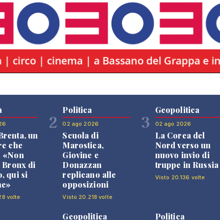
à
Politica
Geopolitica
2
3
26
02 ago 2026
02 ago 2026
renta, un
Scuola di
La Corea del
re che
Marostica,
Nord verso un
: «Non
Giovine e
nuovo invio di
l Bronx di
Donazzan
truppe in Russia
, qui si
replicano alle
Visto 20.136 volte
ne»
opposizioni
28 volte
Visto 20.218 volte
Geopolitica
Politica