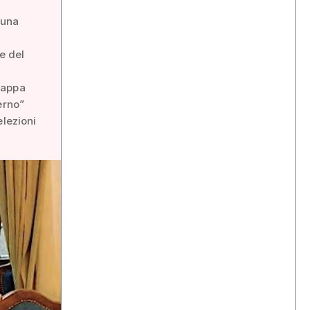
 una
e del
rappa
erno”
elezioni