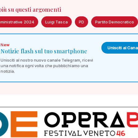
 più su questi argomenti
mministrative 2024
Luigi Tasca
PD
Partito Democratico
New
Unisciti al Cana
Notizie flash sul tuo smartphone
Unisciti al nostro nuovo canale Telegram, ricevi
una notifica ogni volta che pubblichiamo una
notizia.