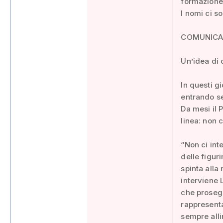
formazione
I nomi ci s
COMUNIC
Un’idea di c
In questi g
entrando se
Da mesi il 
linea: non c
“Non ci int
delle figur
spinta alla
interviene 
che prosegu
rappresenta
sempre alli