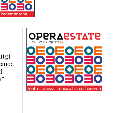
uigi
sano:
i
à”