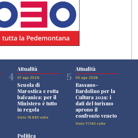
Attualità
Attualità
4
5
01 ago 2026
05 ago 2026
Scuola di
Bassano-
Marostica e rotta
Bardolino per la
balcanica: per il
Cultura 2029: i
Ministero è tutto
dati del turismo
in regola
aprono il
confronto veneto
Visto 18.883 volte
Visto 11.140 volte
Politica