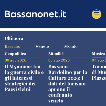
Ultimora
Bassano
Veneto
Mondo
Geopolitica
Attualità
Musica
06 ago 2026
05 ago 2026
04 ago 
Il Myanmar tra
Bassano-
Torna
la guerra civile e
Bardolino per la
di Mus
gli interessi
Cultura 2029: i
Piazz
strategici dei
dati del turismo
Paesi vicini
aprono il
confronto
veneto