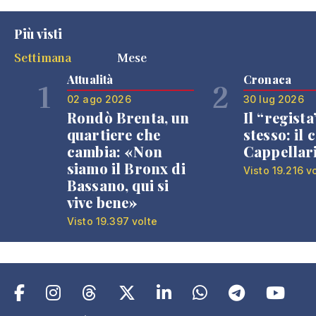
Più visti
Settimana
Mese
Attualità
Cronaca
1
2
02 ago 2026
30 lug 2026
Rondò Brenta, un
Il “regista
quartiere che
stesso: il 
cambia: «Non
Cappellar
siamo il Bronx di
Visto 19.216 v
Bassano, qui si
vive bene»
Visto 19.397 volte