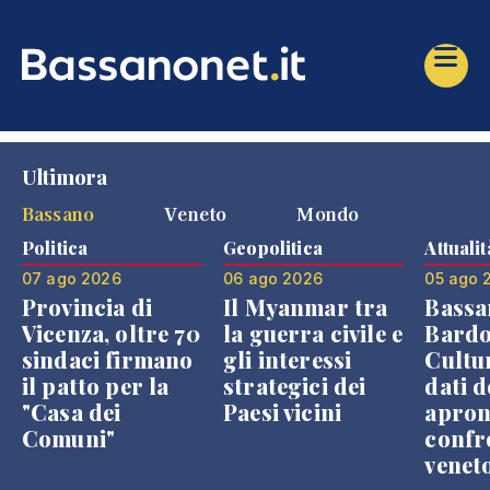
Ultimora
Bassano
Veneto
Mondo
Politica
Geopolitica
Attualit
07 ago 2026
06 ago 2026
05 ago 
Provincia di
Il Myanmar tra
Bassa
Vicenza, oltre 70
la guerra civile e
Bardo
sindaci firmano
gli interessi
Cultur
il patto per la
strategici dei
dati d
"Casa dei
Paesi vicini
apron
Comuni"
confr
venet