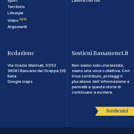
Sport
Lavora con noi
Territorio
Lifestyle
NEW
Video
Argomenti
Redazione
Sostieni Bassanonet.it
Via Orazio Marinali, 51/53
Non siamo solo una testata,
36061 Bassano del Grappa (VI)
siamo una voce collettiva. Con
Italia
il tuo contributo, proteggi il
Google maps
pluralismo dell'informazione e
permetti a queste storie di
continuare a esistere.
Sostienici