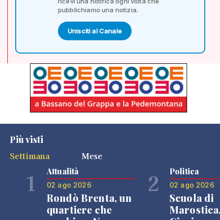
ricevi una notifica ogni volta che
pubblichiamo una notizia.
Unisciti al Canale
Più visti
Settimana
Mese
Attualità
Politica
1
2
02 ago 2026
02 ago 2026
Rondò Brenta, un
Scuola di
quartiere che
Marostica