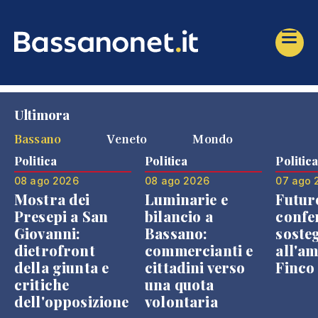
Ultimora
Bassano
Veneto
Mondo
Politica
Politica
Politic
08 ago 2026
08 ago 2026
07 ago 
Mostra dei
Luminarie e
Futur
Presepi a San
bilancio a
confe
Giovanni:
Bassano:
soste
dietrofront
commercianti e
all'a
della giunta e
cittadini verso
Finco
critiche
una quota
dell'opposizione
volontaria