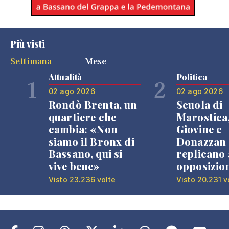
Più visti
Settimana
Mese
Attualità
Politica
1
2
02 ago 2026
02 ago 2026
Rondò Brenta, un
Scuola di
quartiere che
Marostica
cambia: «Non
Giovine e
siamo il Bronx di
Donazzan
Bassano, qui si
replicano 
vive bene»
opposizio
Visto 23.236 volte
Visto 20.231 v