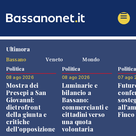
Ultimora
Bassano
Veneto
Mondo
Politica
Politica
Politic
08 ago 2026
08 ago 2026
07 ago 
Mostra dei
Luminarie e
Futur
Presepi a San
bilancio a
confe
Giovanni:
Bassano:
soste
dietrofront
commercianti e
all'a
della giunta e
cittadini verso
Finco
critiche
una quota
dell'opposizione
volontaria