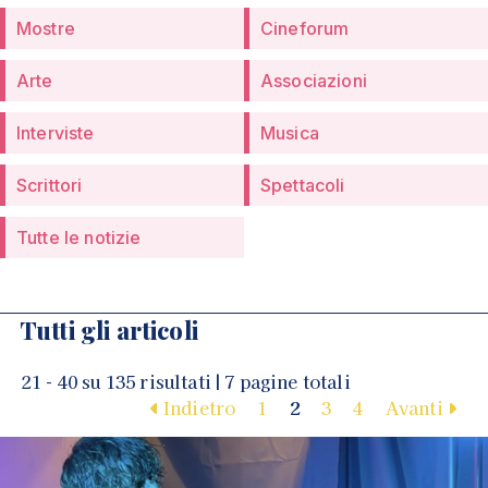
Mostre
Cineforum
Arte
Associazioni
Interviste
Musica
Scrittori
Spettacoli
Tutte le notizie
Tutti gli articoli
21 - 40 su 135 risultati | 7 pagine totali
Indietro
1
2
3
4
Avanti