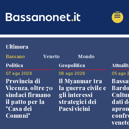
Ultimora
Bassano
Veneto
Mondo
Politica
Geopolitica
Attualit
07 ago 2026
06 ago 2026
05 ago 
Provincia di
Il Myanmar tra
Bassa
Vicenza, oltre 70
la guerra civile e
Bardo
sindaci firmano
gli interessi
Cultur
il patto per la
strategici dei
dati d
"Casa dei
Paesi vicini
apron
Comuni"
confr
venet