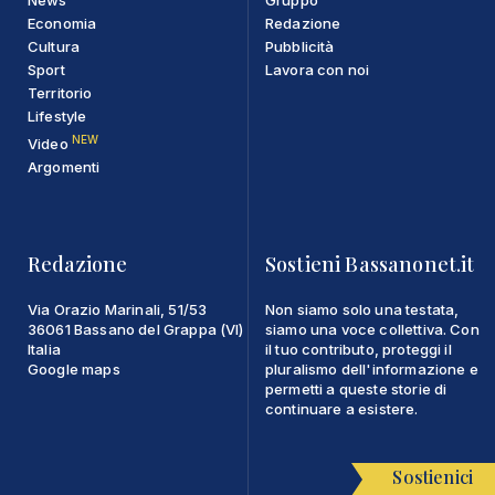
Economia
Redazione
Cultura
Pubblicità
Sport
Lavora con noi
Territorio
Lifestyle
NEW
Video
Argomenti
Redazione
Sostieni Bassanonet.it
Via Orazio Marinali, 51/53
Non siamo solo una testata,
36061 Bassano del Grappa (VI)
siamo una voce collettiva. Con
Italia
il tuo contributo, proteggi il
Google maps
pluralismo dell'informazione e
permetti a queste storie di
continuare a esistere.
Sostienici