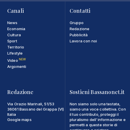
Canali
Contatti
News
Gruppo
Economia
Redazione
Cultura
Pubblicità
Sport
Lavora con noi
Territorio
Lifestyle
NEW
Video
Argomenti
Redazione
Sostieni Bassanonet.it
Via Orazio Marinali, 51/53
Non siamo solo una testata,
36061 Bassano del Grappa (VI)
siamo una voce collettiva. Con
Italia
il tuo contributo, proteggi il
Google maps
pluralismo dell'informazione e
permetti a queste storie di
continuare a esistere.