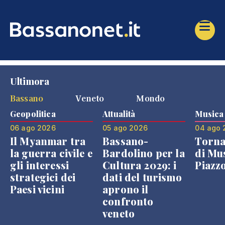
Ultimora
Bassano
Veneto
Mondo
Geopolitica
Attualità
Musica
06 ago 2026
05 ago 2026
04 ago 
Il Myanmar tra
Bassano-
Torna
la guerra civile e
Bardolino per la
di Mus
gli interessi
Cultura 2029: i
Piazz
strategici dei
dati del turismo
Paesi vicini
aprono il
confronto
veneto