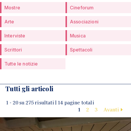
Mostre
Cineforum
Arte
Associazioni
Interviste
Musica
Scrittori
Spettacoli
Tutte le notizie
Tutti gli articoli
1 - 20 su 275 risultati | 14 pagine totali
1
2
3
Avanti