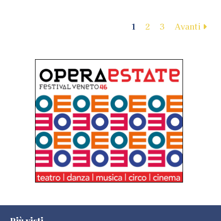
1
2
3
Avanti
Più visti