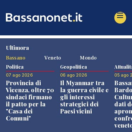
Ultimora
Bassano
Veneto
Mondo
Politica
Geopolitica
Attualit
07 ago 2026
06 ago 2026
05 ago 
Provincia di
Il Myanmar tra
Bassa
Vicenza, oltre 70
la guerra civile e
Bardo
sindaci firmano
gli interessi
Cultur
il patto per la
strategici dei
dati d
"Casa dei
Paesi vicini
apron
Comuni"
confr
venet