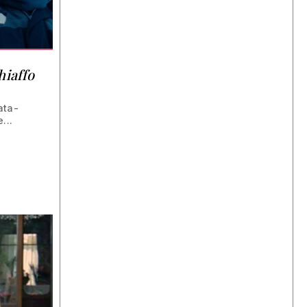
hiaffo
ata-
...