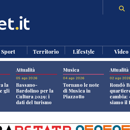
Sport
Territorio
Lifestyle
Video
Attualità
Musica
Attualità
05 ago 2026
04 ago 2026
02 ago 202
a la
Bassano-
Tornano le note
Rondò Br
e gli
Bardolino per la
di Musica in
quartier
Cultura 2029: i
Piazzotto
cambia:
dati del turismo
siamo il
aprono il
Bassano,
confronto veneto
vive ben