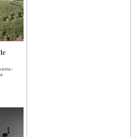
de
inema-
na