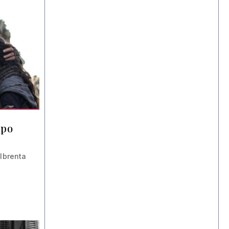
ppo
albrenta