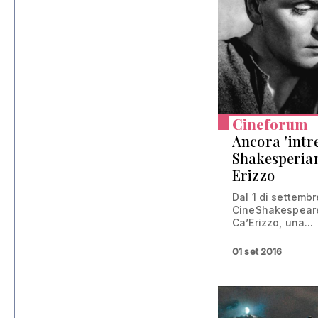
Cineforum
Ancora "intre
Shakesperian
Erizzo
Dal 1 di settembr
CineShakespeare a
Ca’Erizzo, una...
01 set 2016