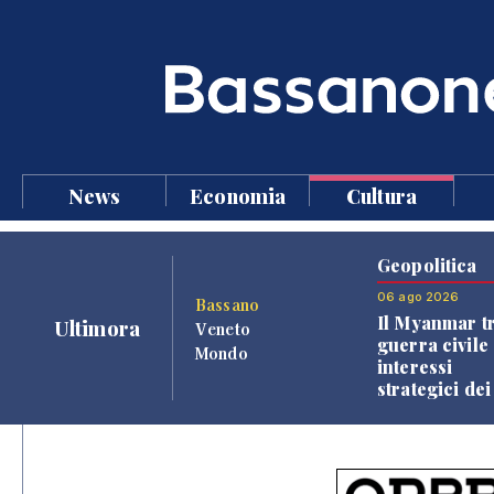
News
Economia
Cultura
Geopolitica
06 ago 2026
Bassano
Il Myanmar tr
Ultimora
Veneto
guerra civile 
Mondo
interessi
strategici dei
Paesi vicini