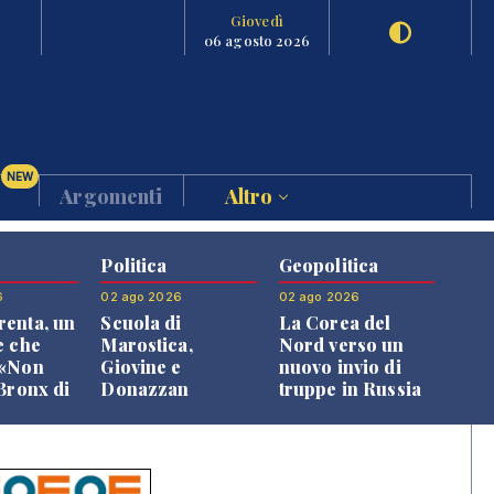
Giovedì
06 agosto 2026
NEW
Argomenti
Altro
Politica
Geopolitica
6
02 ago 2026
02 ago 2026
enta, un
Scuola di
La Corea del
e che
Marostica,
Nord verso un
 «Non
Giovine e
nuovo invio di
 Bronx di
Donazzan
truppe in Russia
 qui si
replicano alle
e»
opposizioni