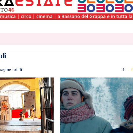
oli
 pagine totali
1
2