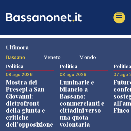
Ultimora
Bassano
Veneto
Mondo
Politica
Politica
Politic
08 ago 2026
08 ago 2026
07 ago 
Mostra dei
Luminarie e
Futur
Presepi a San
bilancio a
confe
Giovanni:
Bassano:
soste
dietrofront
commercianti e
all'a
della giunta e
cittadini verso
Finco
critiche
una quota
dell'opposizione
volontaria