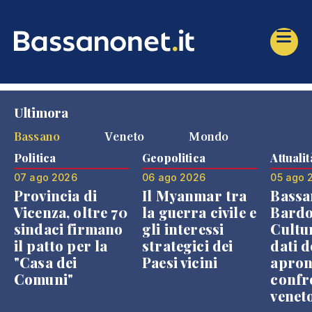
Ultimora
Bassano
Veneto
Mondo
Politica
Geopolitica
Attualit
07 ago 2026
06 ago 2026
05 ago 
Provincia di
Il Myanmar tra
Bassa
Vicenza, oltre 70
la guerra civile e
Bardo
sindaci firmano
gli interessi
Cultur
il patto per la
strategici dei
dati d
"Casa dei
Paesi vicini
apron
Comuni"
confr
venet