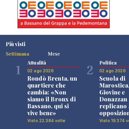
Più visti
Settimana
Mese
Attualità
Politica
1
2
02 ago 2026
02 ago 2026
Rondò Brenta, un
Scuola di
quartiere che
Marostica
cambia: «Non
Giovine e
siamo il Bronx di
Donazzan
Bassano, qui si
replicano 
vive bene»
opposizio
Visto 22.384 volte
Visto 19.374 v