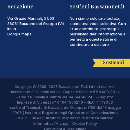
Redazione
Sostieni Bassanonet.it
Via Orazio Marinali, 51/53
Non siamo solo una testata,
36061 Bassano del Grappa (VI)
siamo una voce collettiva. Con
Italia
il tuo contributo, proteggi il
Google maps
pluralismo dell'informazione e
permetti a queste storie di
continuare a esistere.
Sostienici
Copyright © 2009-2026 Bassanonet Tutti i diritti riservati
Bassanonet S.r.l. socio unico - Capitale Sociale € 50.000,00 i.v.
- Codice Fiscale e Partita IVA 04644500243 - Registro
Imprese di Vicenza n° 04644500243 - REA n° 419353
Iscritto al Tribunale di Bassano del Grappa n.3/06 del 10 maggio
2006 | Iscritto al Registro degli Operatori di Comunicazione
ROC n. 39043 | Direttore responsabile Andrea Maroso
Informativa Privacy
Cookie Policy
Copyright & Disclaimer