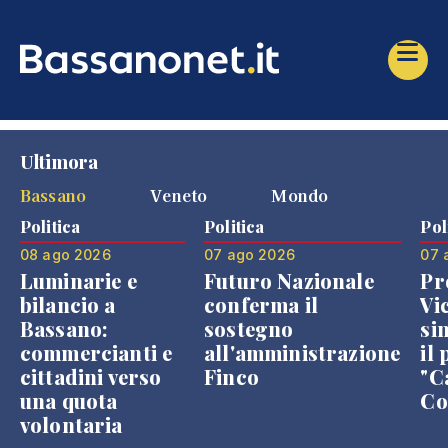
Ultimora
Bassano
Veneto
Mondo
Politica
Politica
Pol
08 ago 2026
07 ago 2026
07 
Luminarie e
Futuro Nazionale
Pr
bilancio a
conferma il
Vi
Bassano:
sostegno
si
commercianti e
all'amministrazione
il 
cittadini verso
Finco
"C
una quota
Co
volontaria