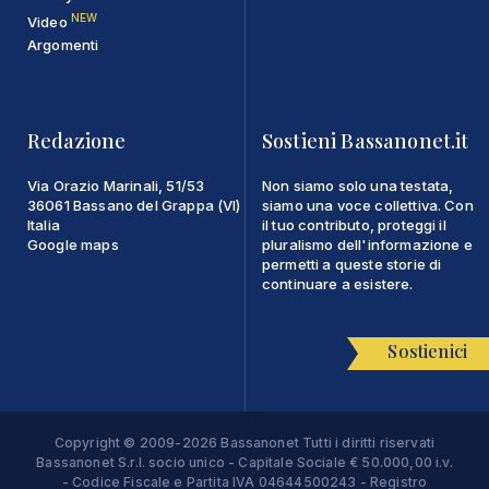
NEW
Video
Argomenti
Redazione
Sostieni Bassanonet.it
Via Orazio Marinali, 51/53
Non siamo solo una testata,
36061 Bassano del Grappa (VI)
siamo una voce collettiva. Con
Italia
il tuo contributo, proteggi il
Google maps
pluralismo dell'informazione e
permetti a queste storie di
continuare a esistere.
Sostienici
Copyright © 2009-2026 Bassanonet Tutti i diritti riservati
Bassanonet S.r.l. socio unico - Capitale Sociale € 50.000,00 i.v.
- Codice Fiscale e Partita IVA 04644500243 - Registro