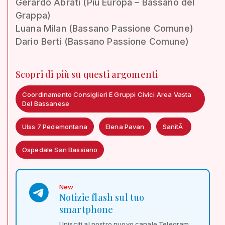
Gerardo Abrati (Più Europa – Bassano del
Grappa)
Luana Milan (Bassano Passione Comune)
Dario Berti (Bassano Passione Comune)
Scopri di più su questi argomenti
Coordinamento Consiglieri E Gruppi Civici Area Vasta
Del Bassanese
Ulss 7 Pedemontana
Elena Pavan
SanitÃ
Ospedale San Bassiano
New
Notizie flash sul tuo
smartphone
Unisciti al nostro nuovo canale Telegram,