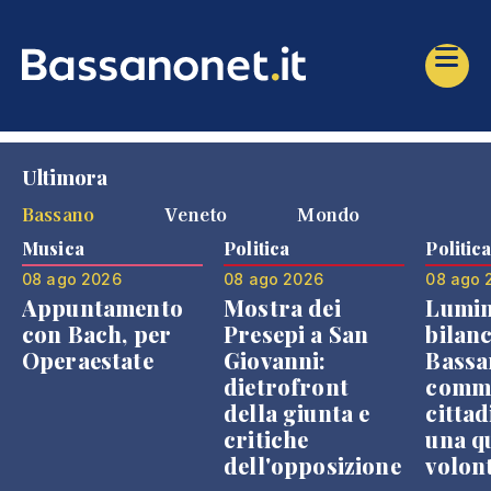
Ultimora
Bassano
Veneto
Mondo
Musica
Politica
Politic
08 ago 2026
08 ago 2026
08 ago 
Appuntamento
Mostra dei
Lumin
con Bach, per
Presepi a San
bilanc
Operaestate
Giovanni:
Bassa
dietrofront
comme
della giunta e
cittad
critiche
una q
dell'opposizione
volon