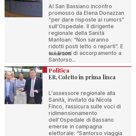
Al San Bassiano incontro
promosso da Elena Donazzan
“per dare risposte ai rumors”
sull'Ospedale. Il dirigente
regionale della Sanità
Mantoan: “Non saranno
ridotti posti letto o reparti”. E
sui timori di accorpamento a
16 mar 2015
Santorso...
Politica
ER, Coletto in prima linea
L'assessore regionale alla
Sanità, invitato da Nicola
Finco, rassicura sulle voci di
ridimensionamento
dell'Ospedale di Bassano
emerse in campagna
elettorale: “Santorso viaggia