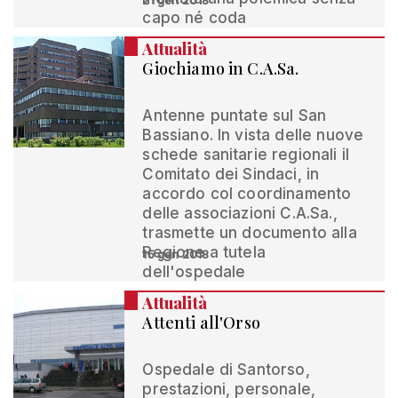
21 gen 2018
capo né coda
Attualità
Giochiamo in C.A.Sa.
Antenne puntate sul San
Bassiano. In vista delle nuove
schede sanitarie regionali il
Comitato dei Sindaci, in
accordo col coordinamento
delle associazioni C.A.Sa.,
trasmette un documento alla
Regione a tutela
15 gen 2018
dell'ospedale
Attualità
Attenti all'Orso
Ospedale di Santorso,
prestazioni, personale,