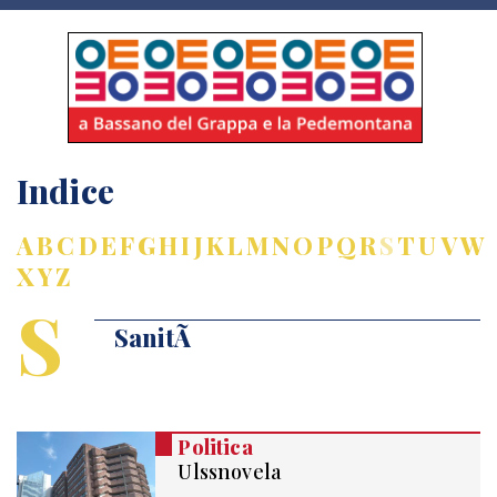
Indice
A
B
C
D
E
F
G
H
I
J
K
L
M
N
O
P
Q
R
S
T
U
V
W
X
Y
Z
S
SanitÃ
Politica
Ulssnovela