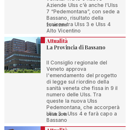
Aziende Ulss c’è anche l’Ulss
7 “Pedemontana”, con sede a
Bassano, risultato della
fusione tra Ulss 3 e Ulss 4
20 ott 2016
Alto Vicentino
Attualità
La Provincia di Bassano
Il Consiglio regionale del
Veneto approva
l'emendamento del progetto
di legge sul riordino della
sanità veneta che fissa in 9 il
numero delle Ulss. Tra
queste la nuova Ulss
Pedemontana, che accorperà
Ulss 3 e Ulss 4 e farà capo a
06 ott 2016
Bassano