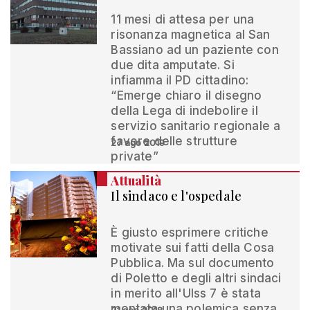
11 mesi di attesa per una
risonanza magnetica al San
Bassiano ad un paziente con
due dita amputate. Si
infiamma il PD cittadino:
“Emerge chiaro il disegno
della Lega di indebolire il
servizio sanitario regionale a
favore delle strutture
27 ago 2019
private”
Attualità
Il sindaco e l'ospedale
È giusto esprimere critiche
motivate sui fatti della Cosa
Pubblica. Ma sul documento
di Poletto e degli altri sindaci
in merito all'Ulss 7 è stata
montata una polemica senza