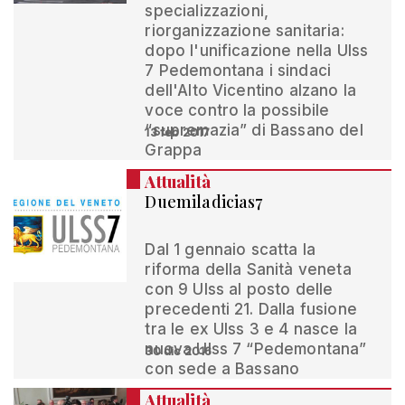
specializzazioni,
riorganizzazione sanitaria:
dopo l'unificazione nella Ulss
7 Pedemontana i sindaci
dell'Alto Vicentino alzano la
voce contro la possibile
“supremazia” di Bassano del
13 feb 2017
Grappa
Attualità
Duemiladicias7
Dal 1 gennaio scatta la
riforma della Sanità veneta
con 9 Ulss al posto delle
precedenti 21. Dalla fusione
tra le ex Ulss 3 e 4 nasce la
nuova Ulss 7 “Pedemontana”
30 dic 2016
con sede a Bassano
Attualità