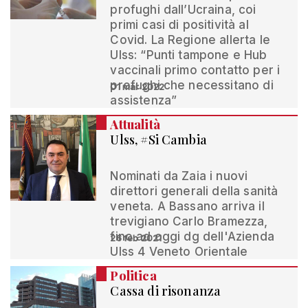
profughi dall’Ucraina, coi
primi casi di positività al
Covid. La Regione allerta le
Ulss: “Punti tampone e Hub
vaccinali primo contatto per i
profughi che necessitano di
01 mar 2022
assistenza”
Attualità
Ulss, #Si Cambia
Nominati da Zaia i nuovi
direttori generali della sanità
veneta. A Bassano arriva il
trevigiano Carlo Bramezza,
fino ad oggi dg dell'Azienda
26 feb 2021
Ulss 4 Veneto Orientale
Politica
Cassa di risonanza