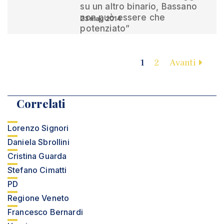
su un altro binario, Bassano
non può essere che
23 mag 2014
potenziato”
1
2
Avanti
Correlati
Lorenzo Signori
Daniela Sbrollini
Cristina Guarda
Stefano Cimatti
PD
Regione Veneto
Francesco Bernardi