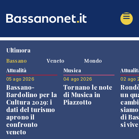
Ultimora
Bassano
Veneto
Mondo
Attualità
Musica
Attualit
05 ago 2026
04 ago 2026
02 ago 
Bassano-
Tornano le note
Rondò
Bardolino per la
di Musica in
un qu
Cultura 2029: i
Piazzotto
cambi
dati del turismo
siamo
aprono il
di Bas
confronto
si viv
veneto