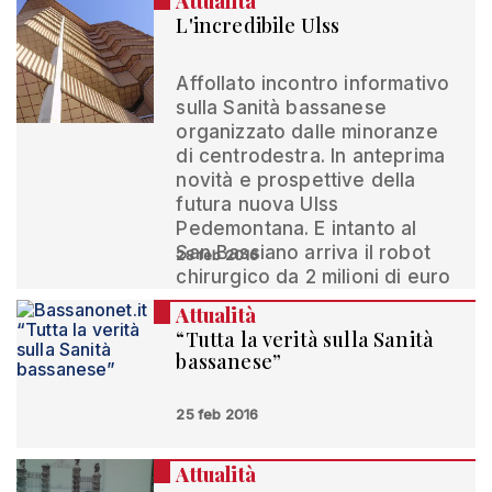
Attualità
L'incredibile Ulss
Affollato incontro informativo
sulla Sanità bassanese
organizzato dalle minoranze
di centrodestra. In anteprima
novità e prospettive della
futura nuova Ulss
Pedemontana. E intanto al
San Bassiano arriva il robot
28 feb 2016
chirurgico da 2 milioni di euro
Attualità
“Tutta la verità sulla Sanità
bassanese”
25 feb 2016
Attualità