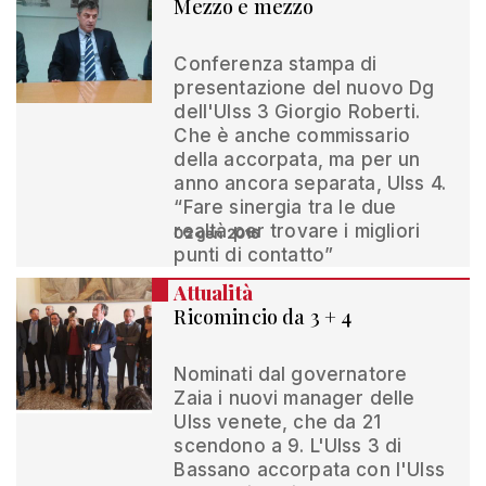
Mezzo e mezzo
Conferenza stampa di
presentazione del nuovo Dg
dell'Ulss 3 Giorgio Roberti.
Che è anche commissario
della accorpata, ma per un
anno ancora separata, Ulss 4.
“Fare sinergia tra le due
realtà per trovare i migliori
02 gen 2016
punti di contatto”
Attualità
Ricomincio da 3 + 4
Nominati dal governatore
Zaia i nuovi manager delle
Ulss venete, che da 21
scendono a 9. L'Ulss 3 di
Bassano accorpata con l'Ulss