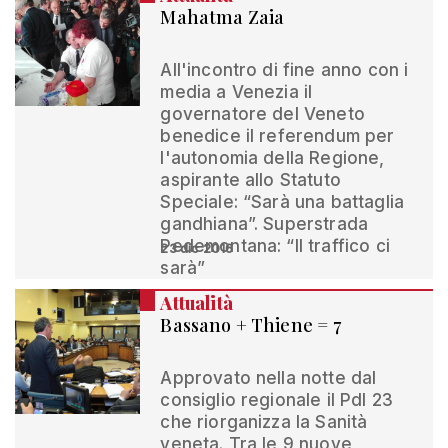
Mahatma Zaia
All'incontro di fine anno con i
media a Venezia il
governatore del Veneto
benedice il referendum per
l'autonomia della Regione,
aspirante allo Statuto
Speciale: “Sarà una battaglia
gandhiana”. Superstrada
Pedemontana: “Il traffico ci
23 dic 2016
sarà”
Attualità
Bassano + Thiene = 7
Approvato nella notte dal
consiglio regionale il Pdl 23
che riorganizza la Sanità
veneta. Tra le 9 nuove