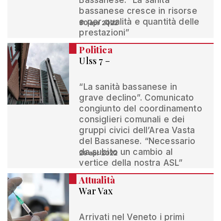
Bassanese. “La sanità
bassanese cresce in risorse
e per qualità e quantità delle
30 apr 2022
prestazioni”
Politica
Ulss 7 –
“La sanità bassanese in
grave declino”. Comunicato
congiunto del coordinamento
consiglieri comunali e dei
gruppi civici dell’Area Vasta
del Bassanese. “Necessario
da subito un cambio al
29 apr 2022
vertice della nostra ASL”
Attualità
War Vax
Arrivati nel Veneto i primi