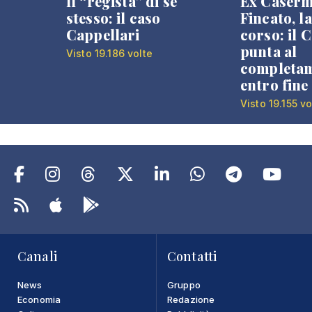
Il “regista” di se
Ex Caser
stesso: il caso
Fincato, la
Cappellari
corso: il
punta al
Visto 19.186 volte
completa
entro fine
Visto 19.155 vo
Canali
Contatti
News
Gruppo
Economia
Redazione