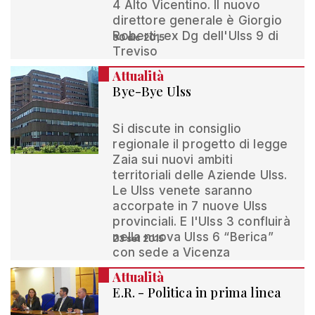
4 Alto Vicentino. Il nuovo
direttore generale è Giorgio
Roberti, ex Dg dell'Ulss 9 di
30 dic 2015
Treviso
Attualità
Bye-Bye Ulss
Si discute in consiglio
regionale il progetto di legge
Zaia sui nuovi ambiti
territoriali delle Aziende Ulss.
Le Ulss venete saranno
accorpate in 7 nuove Ulss
provinciali. E l'Ulss 3 confluirà
nella nuova Ulss 6 “Berica”
23 set 2015
con sede a Vicenza
Attualità
E.R. - Politica in prima linea