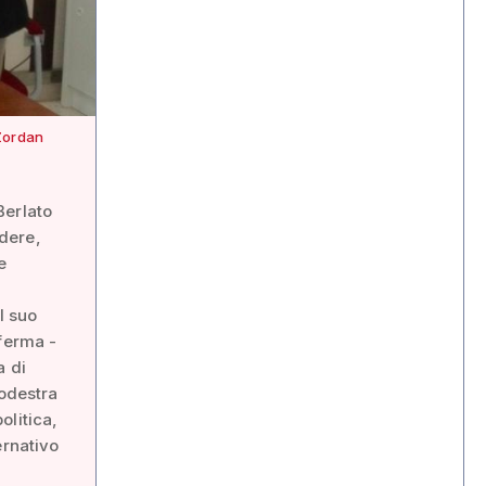
 Zordan
Berlato
dere,
e
l suo
fferma -
a di
rodestra
olitica,
ernativo