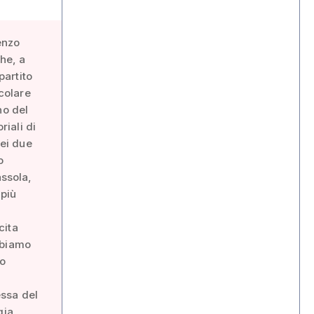
cenzo
che, a
partito
icolare
no del
riali di
dei due
o
assola,
 più
cita
bbiamo
ro
essa del
gia