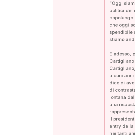
“Oggi siamo
politici de
capoluogo - 
che oggi so
spendibile 
stiamo and
E adesso, pe
Cartigliano 
Cartigliano
alcuni anni
dice di ave
di contrast
lontana dal
una rispost
rappresenta
Il presiden
entry della
nei tanti a