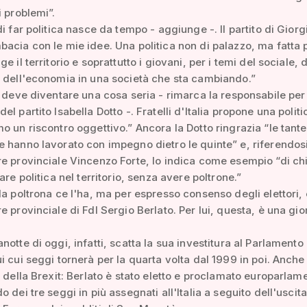
i problemi”.
di far politica nasce da tempo - aggiunge -. Il partito di Giorg
acia con le mie idee. Una politica non di palazzo, ma fatta pe
e il territorio e soprattutto i giovani, per i temi del sociale, 
 dell'economia in una società che sta cambiando.”
a deve diventare una cosa seria - rimarca la responsabile per 
l partito Isabella Dotto -. Fratelli d'Italia propone una politi
o un riscontro oggettivo.” Ancora la Dotto ringrazia “le tante
 hanno lavorato con impegno dietro le quinte” e, riferendosi
e provinciale Vincenzo Forte, lo indica come esempio “di ch
are politica nel territorio, senza avere poltrone.”
la poltrona ce l'ha, ma per espresso consenso degli elettori, è
e provinciale di FdI Sergio Berlato. Per lui, questa, è una gio
.
notte di oggi, infatti, scatta la sua investitura al Parlamento
i cui seggi tornerà per la quarta volta dal 1999 in poi. Anch
o della Brexit: Berlato è stato eletto e proclamato europarlam
 dei tre seggi in più assegnati all'Italia a seguito dell'uscit