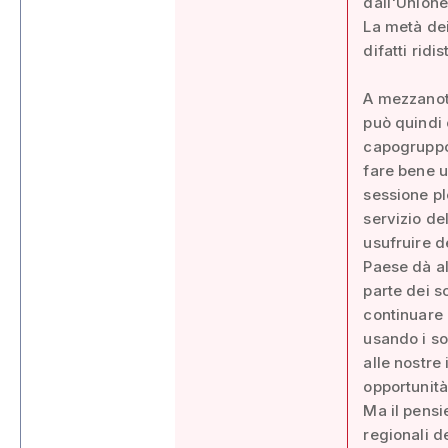
dall'Unione
La metà dei
difatti ridi
A mezzanott
può quindi 
capogruppo 
fare bene u
sessione pl
servizio del
usufruire d
Paese dà all
parte dei s
continuare 
usando i so
alle nostre
opportunità
Ma il pensi
regionali d