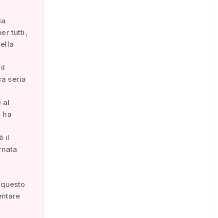
ia
r tutti,
della
il
ca seria
 al
i ha
 il
rnata
e questo
entare
a