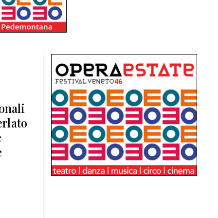
ionali
erlato
e
e