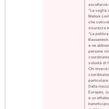
ascoltarne 
“La voglia 
Meloni comb
che coinvolg
sicurezza e
“La politic
Bassanese de
e ne abbiam
persone che
coordinator
volontà di f
Chi invece 
coordinator
particolare
Dalla mezza
Europeo, su
è un effett
beneficiando