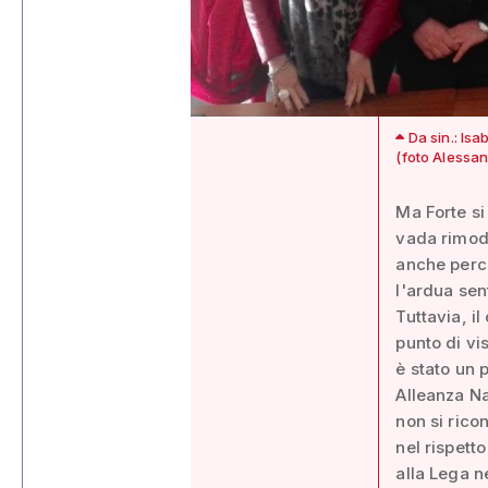
Da sin.: Is
(foto Alessan
Ma Forte si
vada rimod
anche perch
l'ardua sen
Tuttavia, i
punto di vis
è stato un 
Alleanza Na
non si rico
nel rispett
alla Lega n