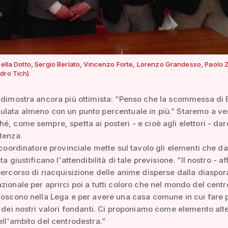
abella Dotto, Sergio Berlato, Vincenzo Forte, Lorenzo Grandesso, Paolo
dro Tich)
 dimostra ancora più ottimista: “Penso che la scommessa di 
ulata almeno con un punto percentuale in più.” Staremo a ve
é, come sempre, spetta ai posteri - e cioè agli elettori - dar
tenza.
l coordinatore provinciale mette sul tavolo gli elementi che da
ta giustificano l'attendibilità di tale previsione. “Il nostro - a
percorso di riacquisizione delle anime disperse dalla diaspor
zionale per aprirci poi a tutti coloro che nel mondo del cent
noscono nella Lega e per avere una casa comune in cui fare p
o dei nostri valori fondanti. Ci proponiamo come elemento alt
ell'ambito del centrodestra.”