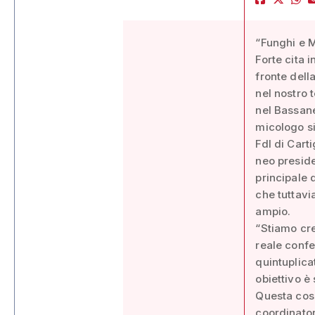
“Funghi e Me
Forte cita 
fronte della
nel nostro 
nel Bassane
micologo si 
FdI di Cart
neo presid
principale 
che tuttavi
ampio.
“Stiamo cre
reale confe
quintuplicat
obiettivo è
Questa cosa
coordinator