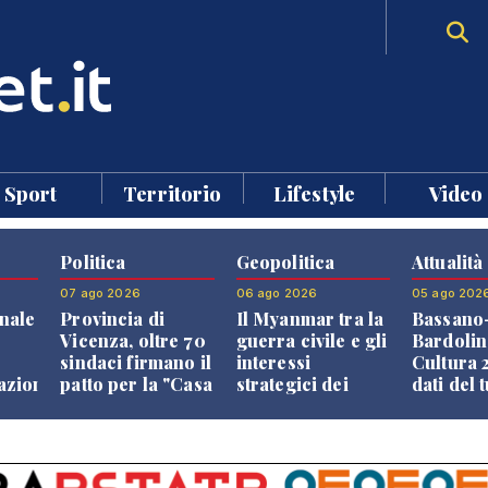
Sport
Territorio
Lifestyle
Video
Politica
Geopolitica
Attualità
07 ago 2026
06 ago 2026
05 ago 202
nale
Provincia di
Il Myanmar tra la
Bassano
Vicenza, oltre 70
guerra civile e gli
Bardolin
sindaci firmano il
interessi
Cultura 2
razione
patto per la "Casa
strategici dei
dati del 
dei Comuni"
Paesi vicini
aprono i
confront