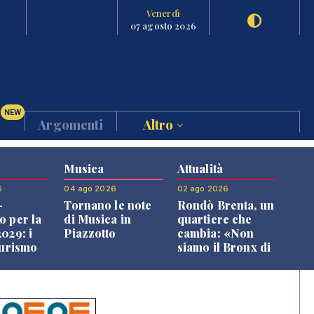
Venerdì
07 agosto 2026
NEW
Argomenti
Altro
Musica
Attualità
6
04 ago 2026
02 ago 2026
-
Tornano le note
Rondò Brenta, un
o per la
di Musica in
quartiere che
029: i
Piazzotto
cambia: «Non
turismo
siamo il Bronx di
l
Bassano, qui si
o veneto
vive bene»