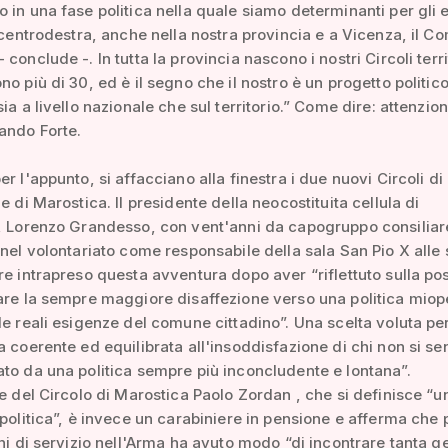
 in una fase politica nella quale siamo determinanti per gli e
l centrodestra, anche nella nostra provincia e a Vicenza, il 
conclude -. In tutta la provincia nascono i nostri Circoli territ
no più di 30, ed è il segno che il nostro è un progetto politic
sia a livello nazionale che sul territorio.” Come dire: attenzio
ando Forte.
r l'appunto, si affacciano alla finestra i due nuovi Circoli di
e di Marostica. Il presidente della neocostituita cellula di
, Lorenzo Grandesso, con vent'anni da capogruppo consiliar
 nel volontariato come responsabile della sala San Pio X alle 
re intrapreso questa avventura dopo aver “riflettuto sulla pos
are la sempre maggiore disaffezione verso una politica miop
le reali esigenze del comune cittadino”. Una scelta voluta pe
a coerente ed equilibrata all'insoddisfazione di chi non si se
to da una politica sempre più inconcludente e lontana”.
te del Circolo di Marostica Paolo Zordan , che si definisce “
 politica”, è invece un carabiniere in pensione e afferma che 
nni di servizio nell'Arma ha avuto modo “di incontrare tanta g