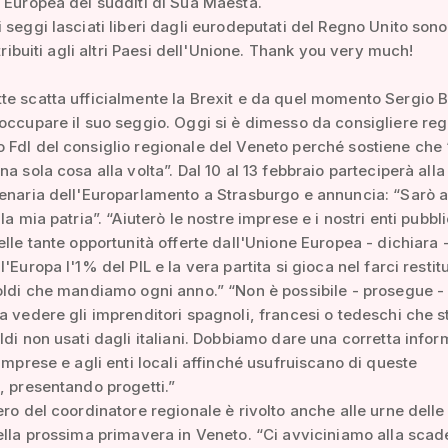
 Europea dei sudditi di Sua Maestà.
 seggi lasciati liberi dagli eurodeputati del Regno Unito sono 
stribuiti agli altri Paesi dell'Unione. Thank you very much!
e scatta ufficialmente la Brexit e da quel momento Sergio B
occupare il suo seggio. Oggi si è dimesso da consigliere reg
FdI del consiglio regionale del Veneto perché sostiene che 
na sola cosa alla volta”. Dal 10 al 13 febbraio parteciperà alla
enaria dell'Europarlamento a Strasburgo e annuncia: “Sarò a
la mia patria”. “Aiuterò le nostre imprese e i nostri enti pubbli
elle tante opportunità offerte dall'Unione Europea - dichiara 
'Europa l'1% del PIL e la vera partita si gioca nel farci restit
oldi che mandiamo ogni anno.” “Non è possibile - prosegue -
a vedere gli imprenditori spagnoli, francesi o tedeschi che 
ldi non usati dagli italiani. Dobbiamo dare una corretta info
 imprese e agli enti locali affinché usufruiscano di queste
, presentando progetti.”
ero del coordinatore regionale è rivolto anche alle urne delle
ella prossima primavera in Veneto. “Ci avviciniamo alla sca