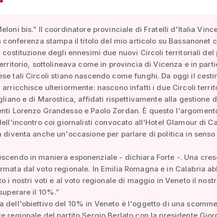
loni bis.” Il coordinatore provinciale di Fratelli d'Italia Vin
in conferenza stampa il titolo del mio articolo su Bassanonet 
 costituzione degli ennesimi due nuovi Circoli territoriali del 
territorio, sottolineava come in provincia di Vicenza e in part
se tali Circoli stiano nascendo come funghi. Da oggi il cesti
arricchisce ulteriormente: nascono infatti i due Circoli territo
igliano e di Marostica, affidati rispettivamente alla gestione 
enti Lorenzo Grandesso e Paolo Zordan. È questo l'argoment
dell'incontro coi giornalisti convocato all'Hotel Glamour di C
a diventa anche un'occasione per parlare di politica in senso
scendo in maniera esponenziale - dichiara Forte -. Una cres
rmata dal voto regionale. In Emilia Romagna e in Calabria a
o i nostri voti e al voto regionale di maggio in Veneto il nost
 superare il 10%.”
 dell'obiettivo del 10% in Veneto è l'oggetto di una scomm
e regionale del partito Sergio Berlato con la presidente Gior