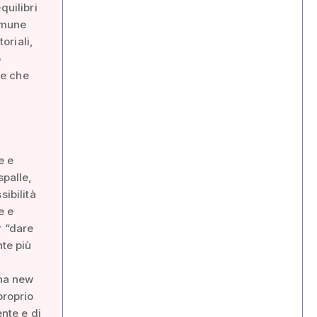
quilibri
Comune
oriali,
o
ne che
e e
spalle,
sibilità
e e
r “dare
nte più
una new
proprio
ente e di