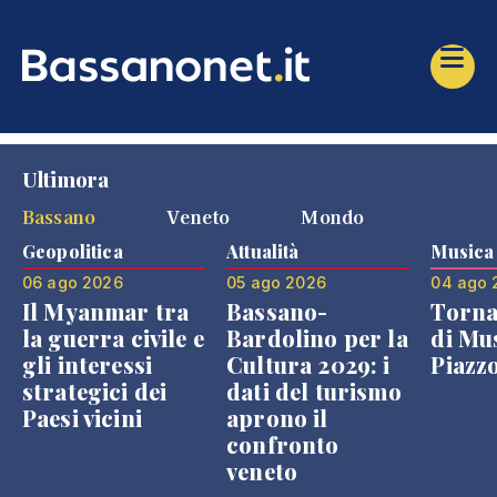
Ultimora
Bassano
Veneto
Mondo
Geopolitica
Attualità
Musica
06 ago 2026
05 ago 2026
04 ago 
Il Myanmar tra
Bassano-
Torna
la guerra civile e
Bardolino per la
di Mus
gli interessi
Cultura 2029: i
Piazz
strategici dei
dati del turismo
Paesi vicini
aprono il
confronto
veneto