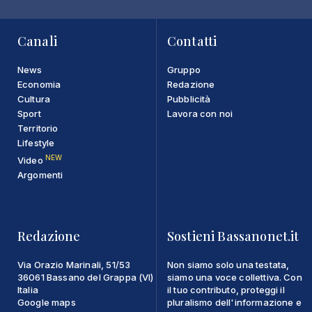
Canali
Contatti
News
Gruppo
Economia
Redazione
Cultura
Pubblicità
Sport
Lavora con noi
Territorio
Lifestyle
NEW
Video
Argomenti
Redazione
Sostieni Bassanonet.it
Via Orazio Marinali, 51/53
Non siamo solo una testata,
36061 Bassano del Grappa (VI)
siamo una voce collettiva. Con
Italia
il tuo contributo, proteggi il
Google maps
pluralismo dell'informazione e