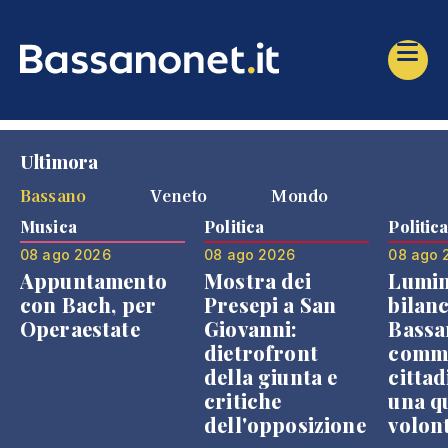
Ultimora
Bassano
Veneto
Mondo
Musica
Politica
Politic
08 ago 2026
08 ago 2026
08 ago 
Appuntamento
Mostra dei
Lumin
con Bach, per
Presepi a San
bilanc
Operaestate
Giovanni:
Bassa
dietrofront
comme
della giunta e
cittad
critiche
una q
dell'opposizione
volon