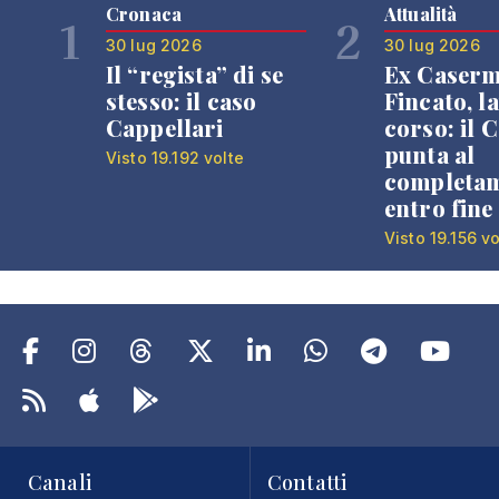
Cronaca
Attualità
1
2
30 lug 2026
30 lug 2026
Il “regista” di se
Ex Caser
stesso: il caso
Fincato, la
Cappellari
corso: il
punta al
Visto 19.192 volte
completa
entro fine
Visto 19.156 vo
Canali
Contatti