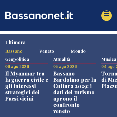
Ultimora
Bassano
Veneto
Mondo
Geopolitica
Attualità
Musica
06 ago 2026
05 ago 2026
04 ago 
Il Myanmar tra
Bassano-
Torna
la guerra civile e
Bardolino per la
di Mus
gli interessi
Cultura 2029: i
Piazz
strategici dei
dati del turismo
Paesi vicini
aprono il
confronto
veneto