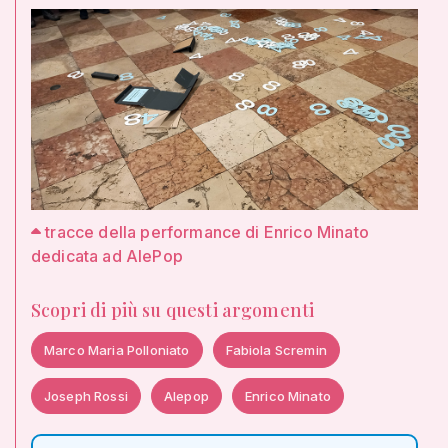
tracce della performance di Enrico Minato
dedicata ad AlePop
Scopri di più su questi argomenti
Marco Maria Polloniato
Fabiola Scremin
Joseph Rossi
Alepop
Enrico Minato