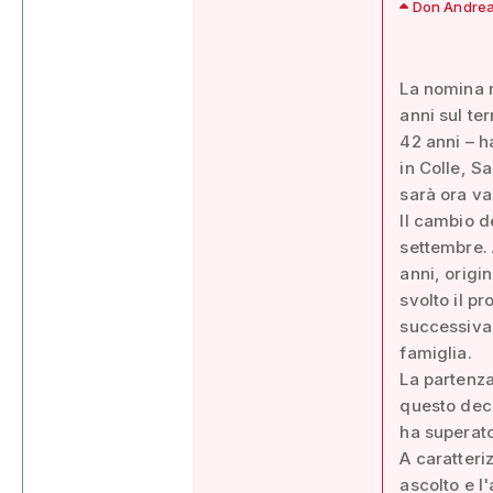
Don Andrea G
La nomina 
anni sul te
42 anni – h
in Colle, S
sarà ora va
Il cambio d
settembre. 
anni, origi
svolto il p
successivam
famiglia.
La partenza
questo dece
ha superato
A caratteriz
ascolto e l