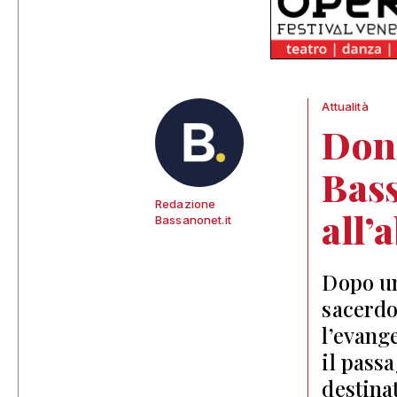
Attualità
Don 
Bass
Redazione
all’
Bassanonet.it
Dopo un
sacerdo
l’evang
il pass
destina