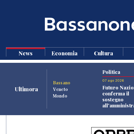
News
Economia
Cultura
Politica
07 ago 2026
Bassano
Futuro Nazio
Ultimora
Veneto
conferma il
Mondo
sostegno
all'amminist
Finco