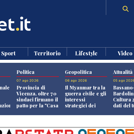
Sport
Territorio
Lifestyle
Video
Politica
Geopolitica
Attualità
07 ago 2026
06 ago 2026
05 ago 202
nale
Provincia di
Il Myanmar tra la
Bassano
Vicenza, oltre 70
guerra civile e gli
Bardolin
sindaci firmano il
interessi
Cultura 2
razione
patto per la "Casa
strategici dei
dati del 
dei Comuni"
Paesi vicini
aprono i
confront