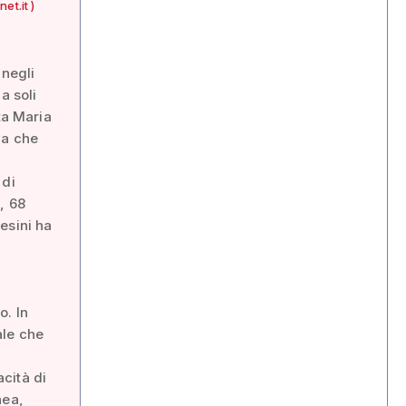
et.it )
negli
a soli
ta Maria
va che
 di
, 68
esini ha
a
o. In
ale che
acità di
nea,