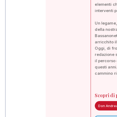
elementi ch
interventi p
Un legame, 
della nostr
Bassanonet, 
arricchito i
Oggi, di fro
redazione s
il percorso 
questi anni.
cammino ric
Scopri di
Don Andrea