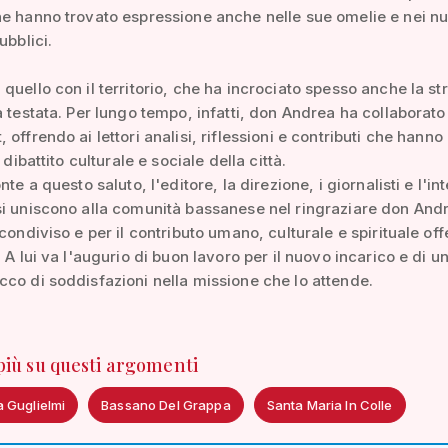
e hanno trovato espressione anche nelle sue omelie e nei n
ubblici.
quello con il territorio, che ha incrociato spesso anche la st
a testata. Per lungo tempo, infatti, don Andrea ha collaborat
offrendo ai lettori analisi, riflessioni e contributi che hanno
l dibattito culturale e sociale della città.
nte a questo saluto, l'editore, la direzione, i giornalisti e l'in
i uniscono alla comunità bassanese nel ringraziare don And
condiviso e per il contributo umano, culturale e spirituale off
 A lui va l'augurio di buon lavoro per il nuovo incarico e di u
co di soddisfazioni nella missione che lo attende.
 più su questi argomenti
 Guglielmi
Bassano Del Grappa
Santa Maria In Colle