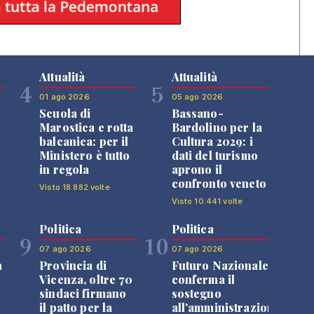
Attualità
Attualità
4
5
01 ago 2026
05 ago 2026
Scuola di
Bassano-
Marostica e rotta
Bardolino per la
balcanica: per il
Cultura 2029: i
Ministero è tutto
dati del turismo
in regola
aprono il
confronto veneto
Visto 18.882 volte
Visto 10.441 volte
Politica
Politica
9
10
07 ago 2026
07 ago 2026
a
Provincia di
Futuro Nazionale
Vicenza, oltre 70
conferma il
sindaci firmano
sostegno
il patto per la
all'amministrazione