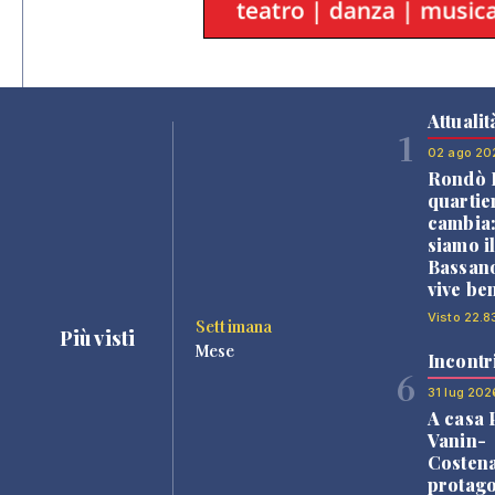
Attualit
1
02 ago 20
Rondò B
quartie
cambia
siamo i
Bassano
vive be
Visto 22.8
Settimana
Più visti
Mese
Incontr
6
31 lug 202
A casa 
Vanin-
Costena
protago