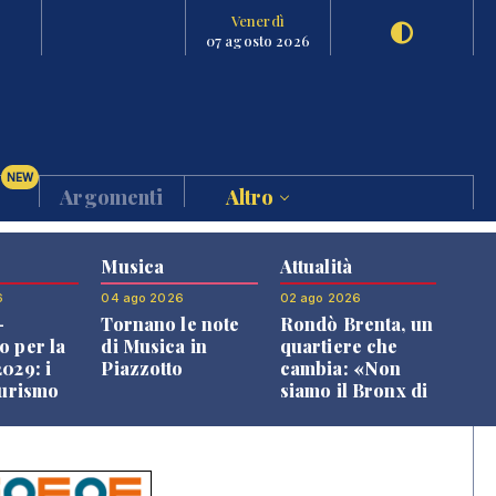
Venerdì
07 agosto 2026
NEW
Argomenti
Altro
Musica
Attualità
6
04 ago 2026
02 ago 2026
-
Tornano le note
Rondò Brenta, un
o per la
di Musica in
quartiere che
029: i
Piazzotto
cambia: «Non
turismo
siamo il Bronx di
l
Bassano, qui si
o veneto
vive bene»