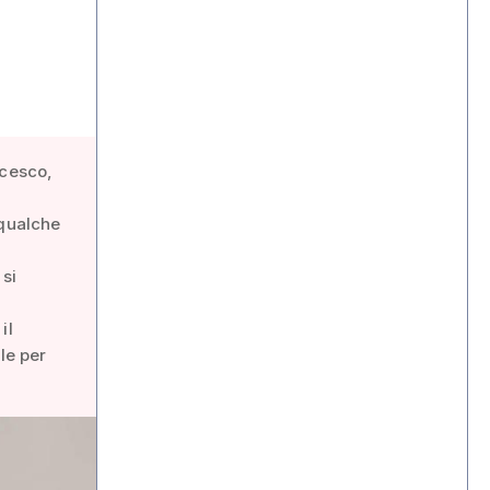
ncesco,
 qualche
 si
il
le per