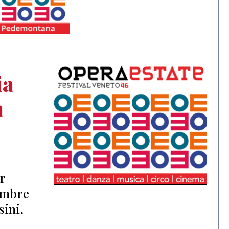
ia
à
r
tembre
sini,