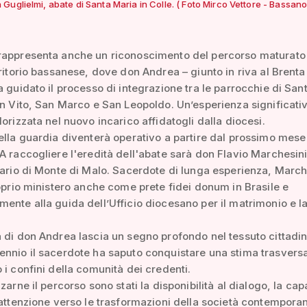
uglielmi, abate di Santa Maria in Colle. ( Foto Mirco Vettore - Bassanon
rappresenta anche un riconoscimento del percorso maturato 
rritorio bassanese, dove don Andrea – giunto in riva al Brenta 
a guidato il processo di integrazione tra le parrocchie di San
an Vito, San Marco e San Leopoldo. Un’esperienza significati
lorizzata nel nuovo incarico affidatogli dalla diocesi.
ella guardia diventerà operativo a partire dal prossimo mese
A raccogliere l'eredità dell'abate sarà don Flavio Marchesini
nario di Monte di Malo. Sacerdote di lunga esperienza, March
roprio ministero anche come prete fidei donum in Brasile e
ente alla guida dell’Ufficio diocesano per il matrimonio e l
 di don Andrea lascia un segno profondo nel tessuto cittadin
nnio il sacerdote ha saputo conquistare una stima trasvers
 i confini della comunità dei credenti.
zarne il percorso sono stati la disponibilità al dialogo, la cap
'attenzione verso le trasformazioni della società contempora