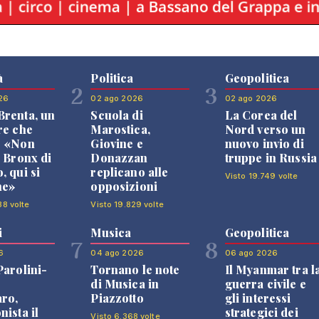
à
Politica
Geopolitica
2
3
26
02 ago 2026
02 ago 2026
renta, un
Scuola di
La Corea del
re che
Marostica,
Nord verso un
: «Non
Giovine e
nuovo invio di
l Bronx di
Donazzan
truppe in Russia
, qui si
replicano alle
Visto 19.749 volte
ne»
opposizioni
38 volte
Visto 19.829 volte
i
Musica
Geopolitica
7
8
6
04 ago 2026
06 ago 2026
Parolini-
Tornano le note
Il Myanmar tra l
di Musica in
guerra civile e
ro,
Piazzotto
gli interessi
nista il
strategici dei
Visto 6.368 volte