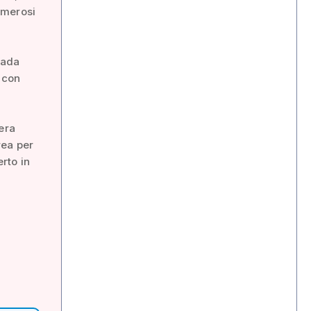
umerosi
rada
o con
tera
rea per
erto in
n