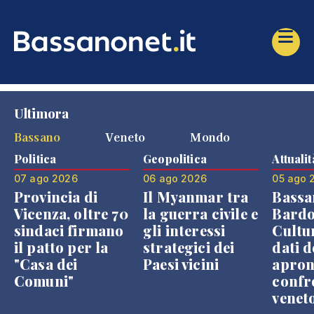
Ultimora
Bassano
Veneto
Mondo
Politica
Geopolitica
Attualit
07 ago 2026
06 ago 2026
05 ago 
Provincia di
Il Myanmar tra
Bassa
Vicenza, oltre 70
la guerra civile e
Bardo
sindaci firmano
gli interessi
Cultur
il patto per la
strategici dei
dati d
"Casa dei
Paesi vicini
apron
Comuni"
confr
venet