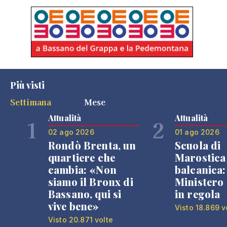
Più visti
Settimana
Mese
Attualità
Attualità
1
2
02 ago 2026
01 ago 2026
Rondò Brenta, un
Scuola di
quartiere che
Marostica 
cambia: «Non
balcanica: 
siamo il Bronx di
Ministero 
Bassano, qui si
in regola
vive bene»
Visto 18.869 v
Visto 20.871 volte