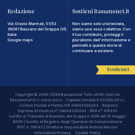
Redazione
Sostieni Bassanonet.it
Via Orazio Marinali, 51/53
Non siamo solo una testata,
36061 Bassano del Grappa (VI)
siamo una voce collettiva. Con
Italia
il tuo contributo, proteggi il
Google maps
pluralismo dell'informazione e
permetti a queste storie di
continuare a esistere.
Sostienici
Copyright © 2009-2026 Bassanonet Tutti i diritti riservati
Bassanonet S.r.l. socio unico - Capitale Sociale € 50.000,00 i.v.
- Codice Fiscale e Partita IVA 04644500243 - Registro
Imprese di Vicenza n° 04644500243 - REA n° 419353
Iscritto al Tribunale di Bassano del Grappa n.3/06 del 10 maggio
2006 | Iscritto al Registro degli Operatori di Comunicazione
ROC n. 39043 | Direttore responsabile Andrea Maroso
Informativa Privacy
Cookie Policy