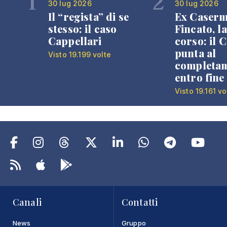
1
2
30 lug 2026
30 lug 2026
Il “regista” di se
Ex Caser
stesso: il caso
Fincato, la
Cappellari
corso: il
punta al
Visto 19.199 volte
completa
entro fine
Visto 19.161 vo
Canali
Contatti
News
Gruppo