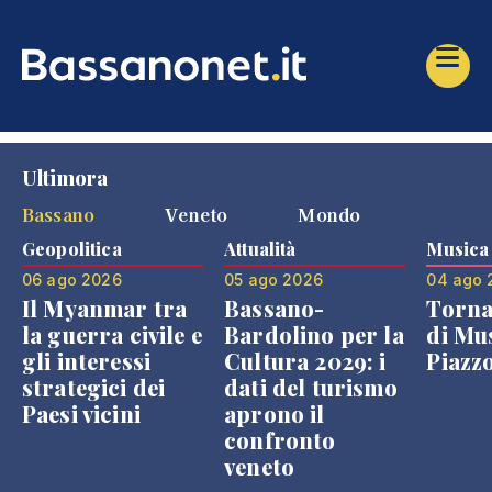
Ultimora
Bassano
Veneto
Mondo
Geopolitica
Attualità
Musica
06 ago 2026
05 ago 2026
04 ago 
Il Myanmar tra
Bassano-
Torna
la guerra civile e
Bardolino per la
di Mus
gli interessi
Cultura 2029: i
Piazz
strategici dei
dati del turismo
Paesi vicini
aprono il
confronto
veneto