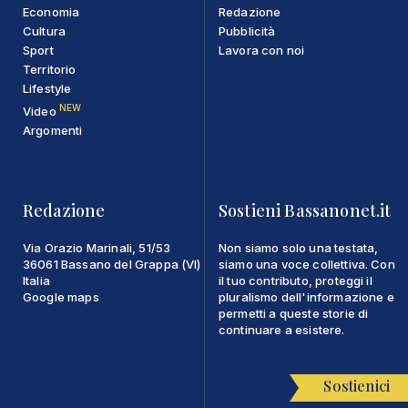
Economia
Redazione
Cultura
Pubblicità
Sport
Lavora con noi
Territorio
Lifestyle
NEW
Video
Argomenti
Redazione
Sostieni Bassanonet.it
Via Orazio Marinali, 51/53
Non siamo solo una testata,
36061 Bassano del Grappa (VI)
siamo una voce collettiva. Con
Italia
il tuo contributo, proteggi il
Google maps
pluralismo dell'informazione e
permetti a queste storie di
continuare a esistere.
Sostienici