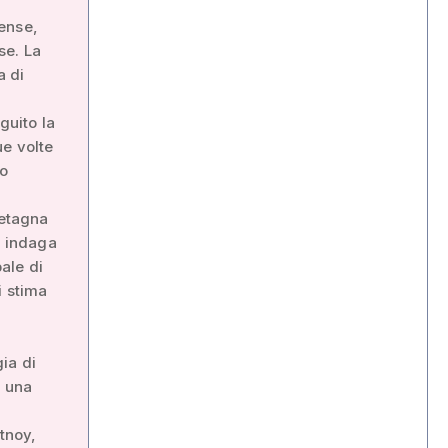
tense,
se. La
a di
guito la
ue volte
to
retagna
i indaga
ale di
i stima
gia di
, una
tnoy,