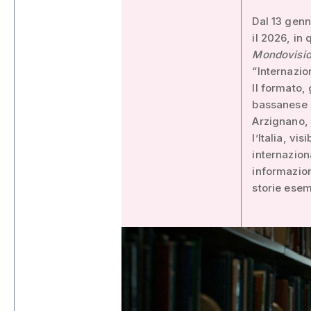
Dal 13 genn
il 2026, in
Mondovisio
“Internazio
Il formato, 
bassanese l
Arzignano, 
l’Italia, vi
internaziona
informazion
storie esemp