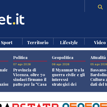
Sport
Territorio
Lifestyle
Video
Politica
Geopolitica
Attualità
07 ago 2026
06 ago 2026
05 ago 202
nale
Provincia di
Il Myanmar tra la
Bassano
Vicenza, oltre 70
guerra civile e gli
Bardolin
sindaci firmano il
interessi
Cultura 2
razione
patto per la "Casa
strategici dei
dati del 
dei Comuni"
Paesi vicini
aprono i
confront