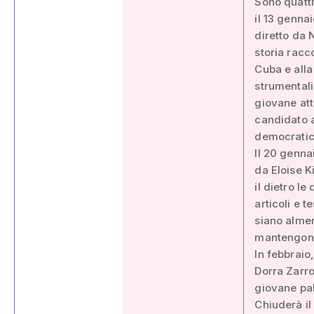
Sono quattro
il 13 gennai
diretto da 
storia racc
Cuba e alla
strumentali
giovane att
candidato a
democratic
Il 20 genna
da Eloise K
il dietro l
articoli e t
siano almen
mantengono 
In febbraio,
Dorra Zarro
giovane pal
Chiuderà il 