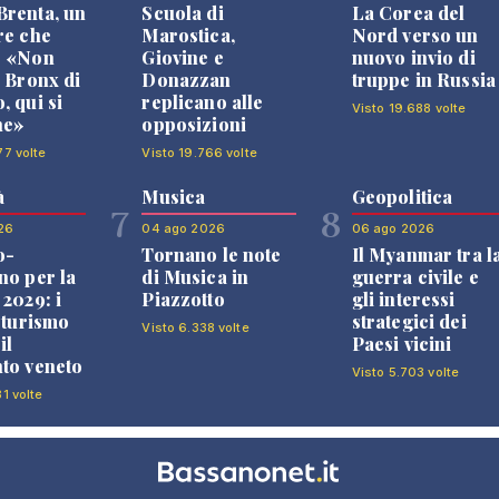
renta, un
Scuola di
La Corea del
re che
Marostica,
Nord verso un
: «Non
Giovine e
nuovo invio di
l Bronx di
Donazzan
truppe in Russia
, qui si
replicano alle
Visto 19.688 volte
ne»
opposizioni
77 volte
Visto 19.766 volte
à
Musica
Geopolitica
7
8
26
04 ago 2026
06 ago 2026
o-
Tornano le note
Il Myanmar tra l
no per la
di Musica in
guerra civile e
 2029: i
Piazzotto
gli interessi
l turismo
strategici dei
Visto 6.338 volte
il
Paesi vicini
to veneto
Visto 5.703 volte
1 volte