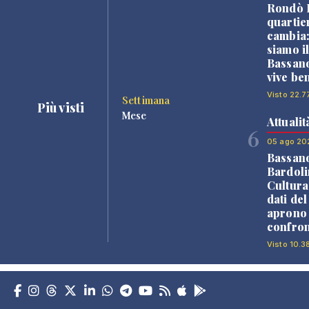
Rondò B
quartie
cambia
siamo i
Bassano
vive be
Visto 22.7
Settimana
Più visti
Mese
Attualit
6
05 ago 20
Bassan
Bardoli
Cultura
dati de
aprono 
confron
Visto 10.38