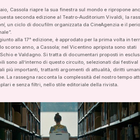
aio, Cassola riapre la sua finestra sul mondo e ripropone an
 questa seconda edizione al Teatro-Auditorium Vivaldi, la ra
ni
, un ciclo di docufilm organizzata da CineAgenzia e il peri
nale”.
giunto alla 17^ edizione, è approdato per la prima volta in terr
o scorso anno, a Cassola; nel Vicentino apripista sono stati
Schio e Valdagno. Si tratta di documentari proposti in esclus
sibili sono all’interno di questo circuito, selezionati dai festival
li più importanti, trattanti argomenti di attualità, diritti uman
e. La rassegna racconta la complessità del nostro tempo at
lari e senza filtri, nello stile editoriale della rivista.