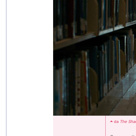
da
The Sha