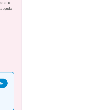
o alle
rappola
le