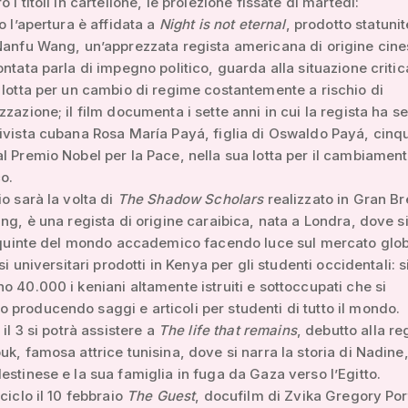
 i titoli in cartellone, le proiezione fissate di martedì:
o l’apertura è affidata a
Night is not eternal
, prodotto statuni
Nanfu Wang, un’apprezzata regista americana di origine cine
ontata parla di impegno politico, guarda alla situazione critic
 lotta per un cambio di regime costantemente a rischio di
zzazione; il film documenta i sette anni in cui la regista ha se
ivista cubana Rosa María Payá, figlia di Oswaldo Payá, cinq
l Premio Nobel per la Pace, nella sua lotta per il cambiamen
o.
io sarà la volta di
The Shadow Scholars
realizzato in Gran B
ing, è una regista di origine caraibica, nata a Londra, dove s
e quinte del mondo accademico facendo luce sul mercato glob
esi universitari prodotti in Kenya per gli studenti occidentali: s
o 40.000 i keniani altamente istruiti e sottoccupati che si
producendo saggi e articoli per studenti di tutto il mondo.
 il 3 si potrà assistere a
The life that remains
, debutto alla re
uk, famosa attrice tunisina, dove si narra la storia di Nadine
estinese e la sua famiglia in fuga da Gaza verso l’Egitto.
ciclo il 10 febbraio
The Guest
, docufilm di Zvika Gregory Por