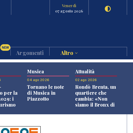
Venerdì
07 agosto 2026
NEW
Argomenti
Altro
Musica
Attualità
6
04 ago 2026
02 ago 2026
-
Tornano le note
Rondò Brenta, un
o per la
di Musica in
quartiere che
029: i
Piazzotto
cambia: «Non
turismo
siamo il Bronx di
l
Bassano, qui si
o veneto
vive bene»