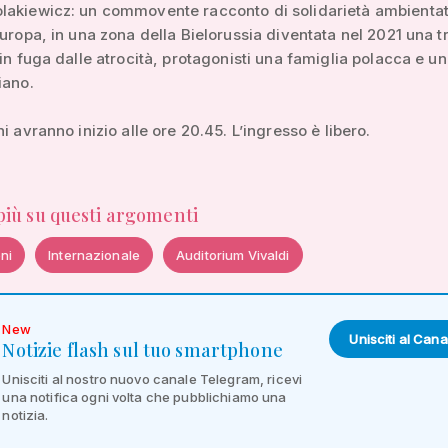
lakiewicz: un commovente racconto di solidarietà ambientat
Europa, in una zona della Bielorussia diventata nel 2021 una t
 in fuga dalle atrocità, protagonisti una famiglia polacca e un
iano.
i avranno inizio alle ore 20.45. L’ingresso è libero.
 più su questi argomenti
ni
Internazionale
Auditorium Vivaldi
New
Unisciti al Cana
Notizie flash sul tuo smartphone
Unisciti al nostro nuovo canale Telegram, ricevi
una notifica ogni volta che pubblichiamo una
notizia.