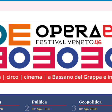
à
Politica
Geopolitica
2
3
26
02 ago 2026
02 ago 2026