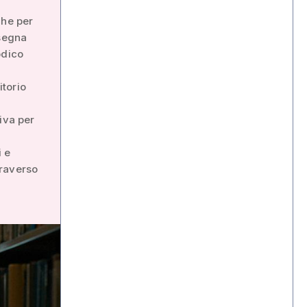
che per
ssegna
odico
itorio
iva per
i e
traverso