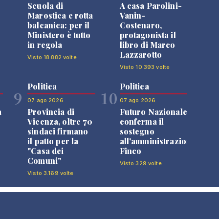
Scuola di
A casa Parolini-
Marostica e rotta
Vanin-
balcanica: per il
Costenaro,
Ministero è tutto
protagonista il
in regola
libro di Marco
Lazzarotto
Visto 18.882 volte
Visto 10.393 volte
Politica
Politica
9
10
07 ago 2026
07 ago 2026
a
Provincia di
Futuro Nazionale
Vicenza, oltre 70
conferma il
sindaci firmano
sostegno
il patto per la
all'amministrazione
"Casa dei
Finco
Comuni"
Visto 329 volte
Visto 3.169 volte