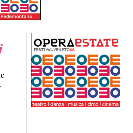
i
he
a