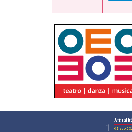
Attualit
1
02 ago 20