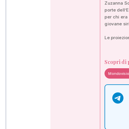
Zuzanna So
porte dell’
per chi era
giovane sir
Le proiezion
Scopri di
Mondovisio