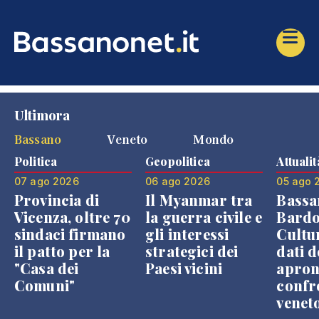
Ultimora
Bassano
Veneto
Mondo
Politica
Geopolitica
Attualit
07 ago 2026
06 ago 2026
05 ago 
Provincia di
Il Myanmar tra
Bassa
Vicenza, oltre 70
la guerra civile e
Bardo
sindaci firmano
gli interessi
Cultur
il patto per la
strategici dei
dati d
"Casa dei
Paesi vicini
apron
Comuni"
confr
venet