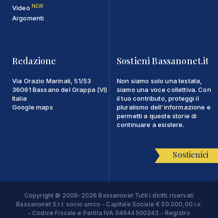
NEW
Video
Argomenti
Redazione
Sostieni Bassanonet.it
Via Orazio Marinali, 51/53
Non siamo solo una testata,
36061 Bassano del Grappa (VI)
siamo una voce collettiva. Con
Italia
il tuo contributo, proteggi il
Google maps
pluralismo dell'informazione e
permetti a queste storie di
continuare a esistere.
Sostienici
Copyright © 2009-2026 Bassanonet Tutti i diritti riservati
Bassanonet S.r.l. socio unico - Capitale Sociale € 50.000,00 i.v.
- Codice Fiscale e Partita IVA 04644500243 - Registro