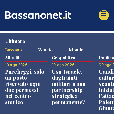
Ultimora
Bassano
Veneto
Mondo
Attualità
Geopolitica
Politic
10 ago 2026
10 ago 2026
09 ago 
Parcheggi, solo
Usa-Israele,
Candi
un posto
dagli aiuti
cultur
riservato ogni
militari a una
scont
due permessi
partnership
inizia
nel centro
strategica
l'atta
storico
permanente?
Polett
Giunt