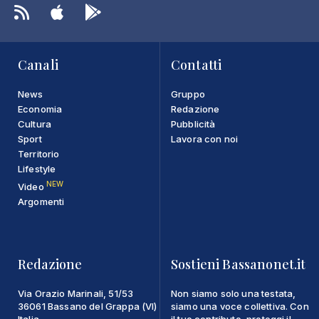
Canali
Contatti
News
Gruppo
Economia
Redazione
Cultura
Pubblicità
Sport
Lavora con noi
Territorio
Lifestyle
NEW
Video
Argomenti
Redazione
Sostieni Bassanonet.it
Via Orazio Marinali, 51/53
Non siamo solo una testata,
36061 Bassano del Grappa (VI)
siamo una voce collettiva. Con
Italia
il tuo contributo, proteggi il