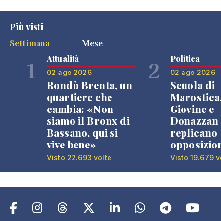
Più visti
Settimana
Mese
Attualità
Politica
1
2
02 ago 2026
02 ago 2026
Rondò Brenta, un
Scuola di
quartiere che
Marostica
cambia: «Non
Giovine e
siamo il Bronx di
Donazzan
Bassano, qui si
replicano 
vive bene»
opposizio
Visto 22.693 volte
Visto 19.679 v