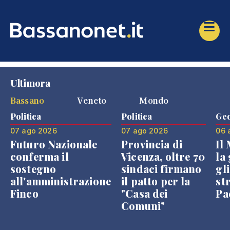
Ultimora
Bassano
Veneto
Mondo
Politica
Politica
Geo
07 ago 2026
07 ago 2026
06 
Futuro Nazionale
Provincia di
Il
conferma il
Vicenza, oltre 70
la 
sostegno
sindaci firmano
gli
all'amministrazione
il patto per la
st
Finco
"Casa dei
Pae
Comuni"