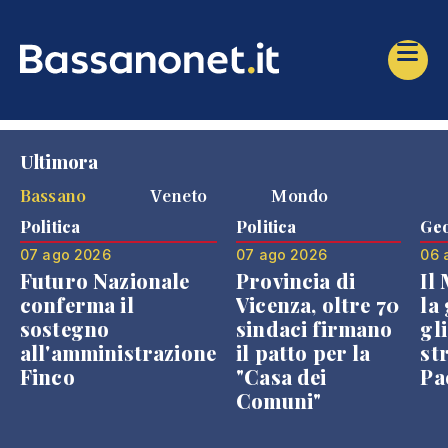
Ultimora
Bassano
Veneto
Mondo
Politica
Politica
Geo
07 ago 2026
07 ago 2026
06 
Futuro Nazionale
Provincia di
Il
conferma il
Vicenza, oltre 70
la 
sostegno
sindaci firmano
gli
all'amministrazione
il patto per la
st
Finco
"Casa dei
Pae
Comuni"