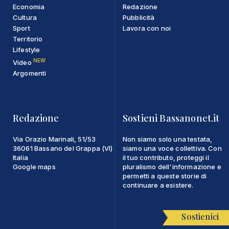
Economia
Redazione
Cultura
Pubblicità
Sport
Lavora con noi
Territorio
Lifestyle
NEW
Video
Argomenti
Redazione
Sostieni Bassanonet.it
Via Orazio Marinali, 51/53
Non siamo solo una testata,
36061 Bassano del Grappa (VI)
siamo una voce collettiva. Con
Italia
il tuo contributo, proteggi il
Google maps
pluralismo dell'informazione e
permetti a queste storie di
continuare a esistere.
Sostienici