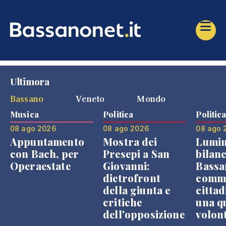
Ultimora
Bassano
Veneto
Mondo
Musica
Politica
Politic
08 ago 2026
08 ago 2026
08 ago 
Appuntamento
Mostra dei
Lumin
con Bach, per
Presepi a San
bilanc
Operaestate
Giovanni:
Bassa
dietrofront
comme
della giunta e
cittad
critiche
una q
dell'opposizione
volon