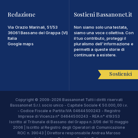
Redazione
Sostieni Bassanonet.it
Via Orazio Marinali, 51/53
Non siamo solo una testata,
36061 Bassano del Grappa (VI)
siamo una voce collettiva. Con
Italia
il tuo contributo, proteggi il
Google maps
pluralismo dell'informazione e
permetti a queste storie di
continuare a esistere.
Sostienici
Copyright © 2009-2026 Bassanonet Tutti i diritti riservati
Bassanonet S.r.l. socio unico - Capitale Sociale € 50.000,00 i.v.
- Codice Fiscale e Partita IVA 04644500243 - Registro
Imprese di Vicenza n° 04644500243 - REA n° 419353
Iscritto al Tribunale di Bassano del Grappa n.3/06 del 10 maggio
2006 | Iscritto al Registro degli Operatori di Comunicazione
ROC n. 39043 | Direttore responsabile Andrea Maroso