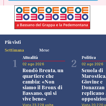
Più visti
Settimana
Mese
Attualità
Politica
1
2
02 ago 2026
02 ago 2026
Rondò Brenta, un
Scuola di
quartiere che
Marostica
cambia: «Non
Giovine e
siamo il Bronx di
Donazzan
Bassano, qui si
replicano 
vive bene»
opposizio
Visto 23.228 volte
Visto 20.220 v