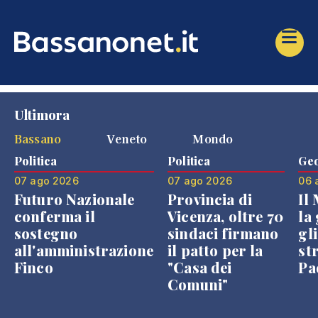
Ultimora
Bassano
Veneto
Mondo
Politica
Politica
Geo
07 ago 2026
07 ago 2026
06 
Futuro Nazionale
Provincia di
Il
conferma il
Vicenza, oltre 70
la 
sostegno
sindaci firmano
gli
all'amministrazione
il patto per la
st
Finco
"Casa dei
Pae
Comuni"